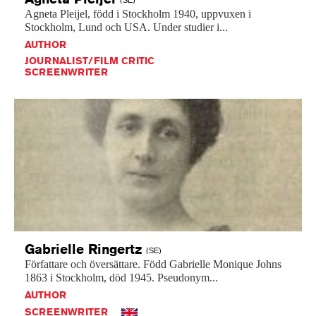
(SE)
Agneta
Pleijel,
född
i
Stockholm
1940,
uppvuxen
i
Stockholm,
Lund
och
USA.
Under
studier
i...
AUTHOR
JOURNALIST/FILM CRITIC
SCREENWRITER
Gabrielle
Ringertz
(SE)
Författare
och
översättare.
Född
Gabrielle
Monique
Johns
1863
i
Stockholm,
död
1945.
Pseudonym...
AUTHOR
SCREENWRITER