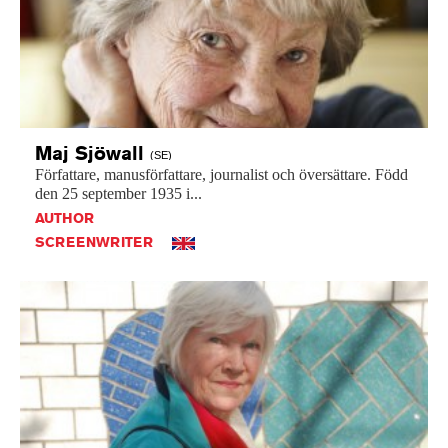
Maj
Sjöwall
(SE)
Författare,
manusförfattare,
journalist
och
översättare.
Född
den
25
september
1935
i...
AUTHOR
SCREENWRITER