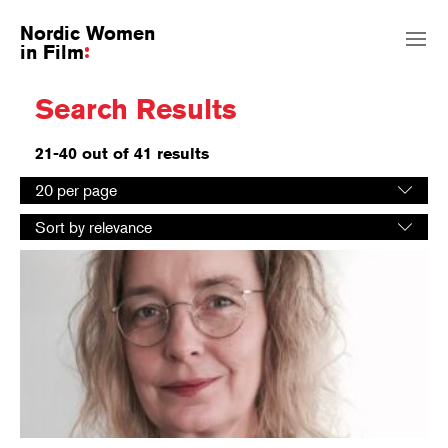
Nordic Women
in Film
Search Results
21-40 out of 41 results
Select
20 per page
number
Select
of
Sort by relevance
sorting
results
order
per
page