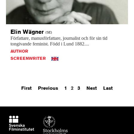
Elin
Wägner
(SE)
Författare,
manusförfattare,
journalist
och
för
sin
tid
tongivande
feminist.
Född
i
Lund
1882....
AUTHOR
SCREENWRITER
First
Previous
1
2
3
Next
Last