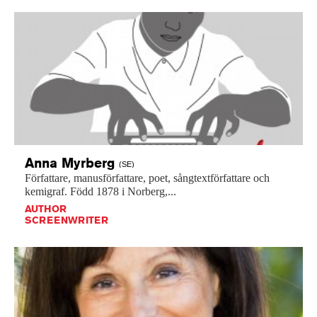
Anna
Myrberg
(SE)
Författare,
manusförfattare,
poet,
sångtextförfattare
och
kemigraf.
Född
1878
i
Norberg,...
AUTHOR
SCREENWRITER