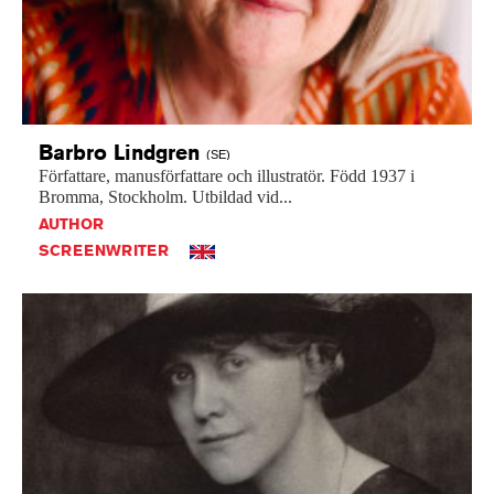
Barbro
Lindgren
(SE)
Författare,
manusförfattare
och
illustratör.
Född
1937
i
Bromma,
Stockholm.
Utbildad
vid...
AUTHOR
SCREENWRITER