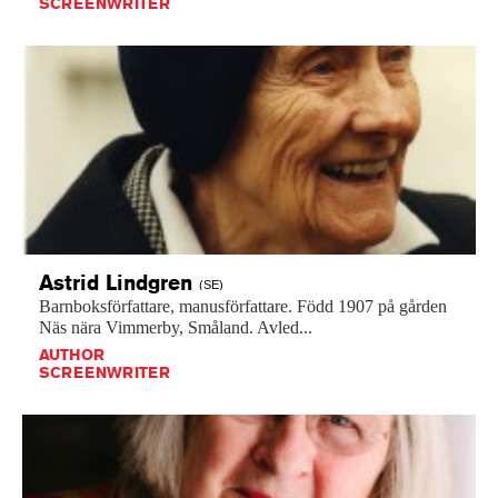
SCREENWRITER
Astrid
Lindgren
(SE)
Barnboksförfattare,
manusförfattare.
Född
1907
på
gården
Näs
nära
Vimmerby,
Småland.
Avled...
AUTHOR
SCREENWRITER