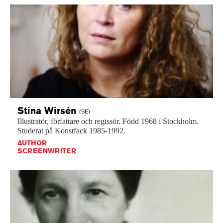
Stina
Wirsén
(SE)
Illustratör,
författare
och
regissör.
Född
1968
i
Stockholm.
Studerat
på
Konstfack
1985-1992.
AUTHOR
SCREENWRITER