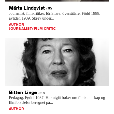
Märta
Lindqvist
(SE)
Journalist,
filmkritiker,
författare,
översättare.
Född
1888,
avliden
1939.
Skrev
under...
AUTHOR
JOURNALIST/FILM CRITIC
Bitten
Linge
(NO)
Pedagog.
Født
i
1937.
Har
utgitt
bøker
om
filmkunnskap
og
filmforståelse
beregnet
på...
AUTHOR