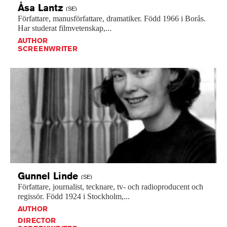
Åsa
Lantz
(SE)
Författare,
manusförfattare,
dramatiker.
Född
1966
i
Borås.
Har
studerat
filmvetenskap,...
AUTHOR
SCREENWRITER
Gunnel
Linde
(SE)
Författare,
journalist,
tecknare,
tv-
och
radioproducent
och
regissör.
Född
1924
i
Stockholm,...
AUTHOR
DIRECTOR