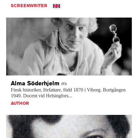
SCREENWRITER
Alma
Söderhjelm
(FI)
Finsk
historiker,
författare,
född
1870
i
Viborg.
Bortgången
1949.
Docent
vid
Helsingfors...
AUTHOR