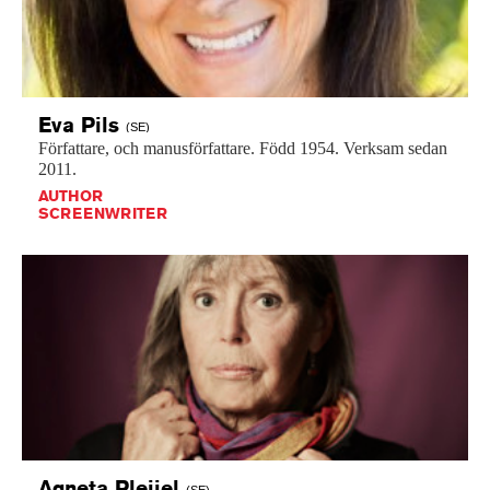
Eva
Pils
(SE)
Författare,
och
manusförfattare.
Född
1954.
Verksam
sedan
2011.
AUTHOR
SCREENWRITER
Agneta
Pleijel