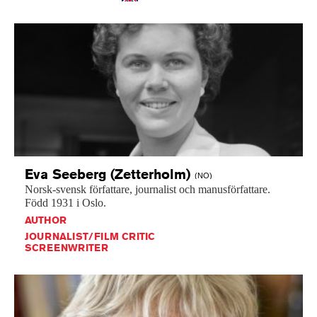
Eva Seeberg
(Zetterholm)
(NO)
Norsk-svensk
författare,
journalist
och
manusförfattare.
Född
1931
i
Oslo.
AUTHOR
JOURNALIST/FILM CRITIC
SCREENWRITER