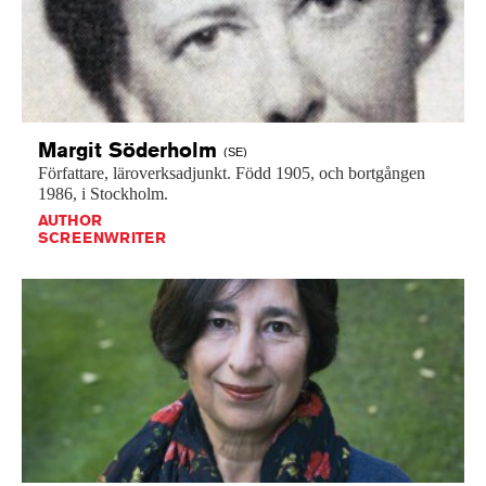
Margit
Söderholm
(SE)
Författare,
läroverksadjunkt.
Född
1905,
och
bortgången
1986,
i
Stockholm.
AUTHOR
SCREENWRITER