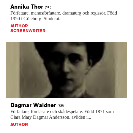
Annika
Thor
(SE)
Författare,
manusförfattare,
dramaturg
och
regissör.
Född
1950
i
Göteborg.
Studerat...
AUTHOR
SCREENWRITER
Dagmar
Waldner
(SE)
Författare,
föreläsare
och
skådespelare.
Född
1871
som
Clara
Mary
Dagmar
Andersson,
avliden
i...
AUTHOR