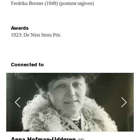
Fredrika Bremer (1949) (postumt utgiven)
Awards
1923: De Nios Stora Pris
Connected to
Previous
Next
Anna
Hofman-Uddgren
(SE)