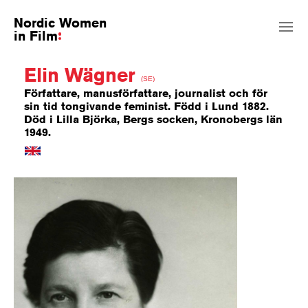
Nordic Women
in Film
Elin Wägner
(SE)
Författare, manusförfattare, journalist och för
sin tid tongivande feminist. Född i Lund 1882.
Död i Lilla Björka, Bergs socken, Kronobergs län
1949.