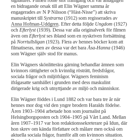
signaturer. Filmen rönte stor framgång och var antagligen
en bidragande orsak till att Elin Wägner samma år
engagerades av N P Nilsson (“Häst-Nisse”) att skriva
manuskriptet till
Systrarna
(1912) som regisserades av
Anna Hofman-Uddgren
. Efter detta följde
Ungdom
(1927)
och
Efterlyst
(1939). Dessa var alla originalverk för filmen
även om
Efterlyst
ses ibland som en nyskriven fortsättning
på
Norrtullsligan
(1923). Flera av hennes böcker kom att
filmatiseras, men av dessa var det bara
Åsa-Hanna
(1946)
som Wägner själv stod för manus.
Elin Wägners skönlitterära gärning behandlar ämnen som
kvinnors rättigheter och kvinnlig rösträtt, fredsfrågor,
sociala frågor och miljöfrågor. Wägners feminism
ifrågasatte samhället i grunden med dess maskulint
dirigerade krig och utnyttjande av miljö och människor.
Elin Wägner föddes i Lund 1882 och var bara tre år när
hennes mor dog vid den yngre brodern Haralds födelse.
Åren 1903–1904 arbetade hon som journalist på
Helsingborgsposten och 1904–1905 på Vårt Land. Mellan
åren 1907–1917 var hon redaktionssekreterare på Idun, där
hon skrev om kända författare och målare men också om
aktuella sociala frågor, framför allt om kvinnors situation.