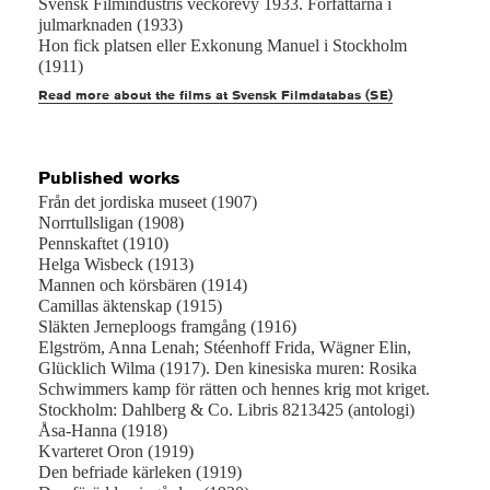
Svensk Filmindustris veckorevy 1933. Författarna i
julmarknaden (1933)
Hon fick platsen eller Exkonung Manuel i Stockholm
(1911)
Read more about the films at Svensk Filmdatabas (SE)
Published works
Från det jordiska museet (1907)
Norrtullsligan (1908)
Pennskaftet (1910)
Helga Wisbeck (1913)
Mannen och körsbären (1914)
Camillas äktenskap (1915)
Släkten Jerneploogs framgång (1916)
Elgström, Anna Lenah; Stéenhoff Frida, Wägner Elin,
Glücklich Wilma (1917). Den kinesiska muren: Rosika
Schwimmers kamp för rätten och hennes krig mot kriget.
Stockholm: Dahlberg & Co. Libris 8213425 (antologi)
Åsa-Hanna (1918)
Kvarteret Oron (1919)
Den befriade kärleken (1919)