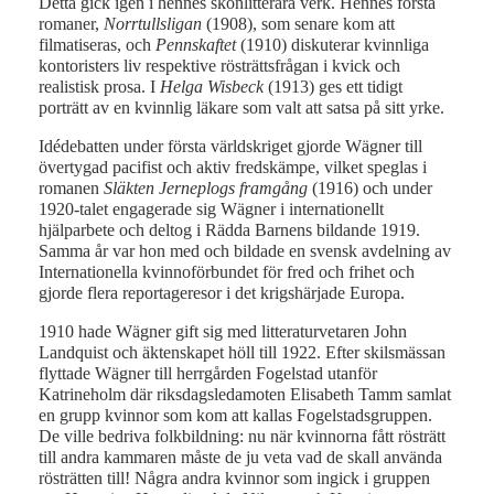
Detta gick igen i hennes skönlitterära verk. Hennes första
romaner,
Norrtullsligan
(1908), som senare kom att
filmatiseras, och
Pennskaftet
(1910) diskuterar kvinnliga
kontoristers liv respektive rösträttsfrågan i kvick och
realistisk prosa. I
Helga Wisbeck
(1913) ges ett tidigt
porträtt av en kvinnlig läkare som valt att satsa på sitt yrke.
Idédebatten under första världskriget gjorde Wägner till
övertygad pacifist och aktiv fredskämpe, vilket speglas i
romanen
Släkten Jerneplogs framgång
(1916) och under
1920-talet engagerade sig Wägner i internationellt
hjälparbete och deltog i Rädda Barnens bildande 1919.
Samma år var hon med och bildade en svensk avdelning av
Internationella kvinnoförbundet för fred och frihet och
gjorde flera reportageresor i det krigshärjade Europa.
1910 hade Wägner gift sig med litteraturvetaren John
Landquist och äktenskapet höll till 1922. Efter skilsmässan
flyttade Wägner till herrgården Fogelstad utanför
Katrineholm där riksdagsledamoten Elisabeth Tamm samlat
en grupp kvinnor som kom att kallas Fogelstadsgruppen.
De ville bedriva folkbildning: nu när kvinnorna fått rösträtt
till andra kammaren måste de ju veta vad de skall använda
rösträtten till! Några andra kvinnor som ingick i gruppen