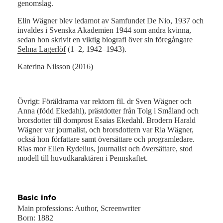
genomslag.
Elin Wägner blev ledamot av Samfundet De Nio, 1937 och
invaldes i Svenska Akademien 1944 som andra kvinna,
sedan hon skrivit en viktig biografi över sin föregångare
Selma Lagerlöf
(1–2, 1942–1943).
Katerina Nilsson (2016)
Övrigt: Föräldrarna var rektorn fil. dr Sven Wägner och
Anna (född Ekedahl), prästdotter från Tolg i Småland och
brorsdotter till domprost Esaias Ekedahl. Brodern Harald
Wägner var journalist, och brorsdottern var Ria Wägner,
också hon författare samt översättare och programledare.
Rias mor Ellen Rydelius, journalist och översättare, stod
modell till huvudkaraktären i Pennskaftet.
Basic info
Main professions: Author, Screenwriter
Born: 1882