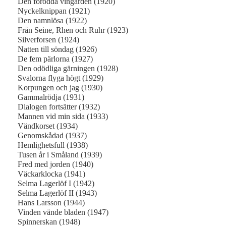
Den förödda vingården (1920)
Nyckelknippan (1921)
Den namnlösa (1922)
Från Seine, Rhen och Ruhr (1923)
Silverforsen (1924)
Natten till söndag (1926)
De fem pärlorna (1927)
Den odödliga gärningen (1928)
Svalorna flyga högt (1929)
Korpungen och jag (1930)
Gammalrödja (1931)
Dialogen fortsätter (1932)
Mannen vid min sida (1933)
Vändkorset (1934)
Genomskådad (1937)
Hemlighetsfull (1938)
Tusen år i Småland (1939)
Fred med jorden (1940)
Väckarklocka (1941)
Selma Lagerlöf I (1942)
Selma Lagerlöf II (1943)
Hans Larsson (1944)
Vinden vände bladen (1947)
Spinnerskan (1948)