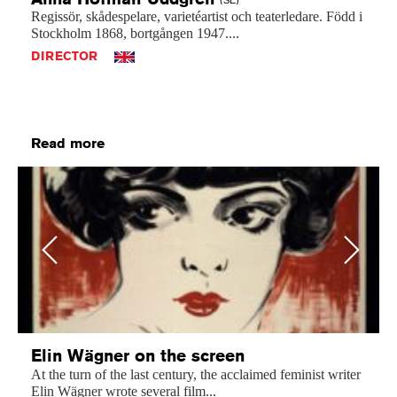
Regissör,
skådespelare,
varietéartist
och
teaterledare.
Född
i
Stockholm
1868,
bortgången
1947....
DIRECTOR
Read more
Previous
Next
Elin Wägner on the screen
At the turn of the last century, the acclaimed feminist writer
Elin Wägner wrote several film...