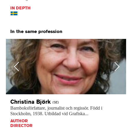
IN DEPTH
In the same profession
Previous
Next
Christina
Björk
(SE)
Barnboksförfattare,
journalist
och
regissör.
Född
i
Stockholm,
1938.
Utbildad
vid
Grafiska...
AUTHOR
DIRECTOR