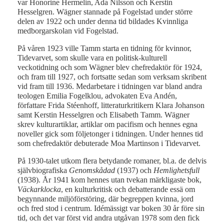
var Honorine Hermelin, Ada Nilsson och Kerstin
Hesselgren. Wägner stannade på Fogelstad under större
delen av 1922 och under denna tid bildades Kvinnliga
medborgarskolan vid Fogelstad.
På våren 1923 ville Tamm starta en tidning för kvinnor,
Tidevarvet, som skulle vara en politisk-kulturell
veckotidning och som Wägner blev chefredaktör för 1924,
och fram till 1927, och fortsatte sedan som verksam skribent
vid fram till 1936. Medarbetare i tidningen var bland andra
teologen Emilia Fogelklou, advokaten Eva Andén,
författare Frida Stéenhoff, litteraturkritikern Klara Johanson
samt Kerstin Hesselgren och Elisabeth Tamm. Wägner
skrev kulturartiklar, artiklar om pacifism och hennes egna
noveller gick som följetonger i tidningen. Under hennes tid
som chefredaktör debuterade Moa Martinson i Tidevarvet.
På 1930-talet utkom flera betydande romaner, bl.a. de delvis
självbiografiska
Genomskådad
(1937) och
Hemlighetsfull
(1938). År 1941 kom hennes utan tvekan märkligaste bok,
Väckarklocka
, en kulturkritisk och debatterande essä om
begynnande miljöförstöring, där begreppen kvinna, jord
och fred stod i centrum. Idémässigt var boken 30 år före sin
tid, och det var först vid andra utgåvan 1978 som den fick