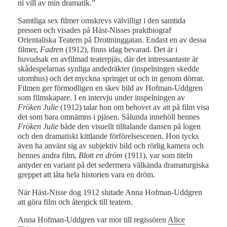
ni vill av min dramatik.”
Samtliga sex filmer omskrevs välvilligt i den samtida
pressen och visades på Häst-Nisses praktbiograf
Orientaliska Teatern på Drottninggatan. Endast en av dessa
filmer,
Fadren
(1912), finns idag bevarad. Det är i
huvudsak en avfilmad teaterpjäs, där det intressantaste är
skådespelarnas synliga andedräkter (inspelningen skedde
utomhus) och det myckna springet ut och in genom dörrar.
Filmen ger förmodligen en skev bild av Hofman-Uddgren
som filmskapare. I en intervju under inspelningen av
Fröken Julie
(1912) talar hon om behovet av att på film visa
det som bara omnämns i pjäsen. Sålunda innehöll hennes
Fröken Julie
både den visuellt tilltalande dansen på logen
och den dramatiskt kittlande förförelsescenen. Hon tycks
även ha använt sig av subjektiv bild och rörlig kamera och
hennes andra film,
Blott en dröm
(1911), var som titeln
antyder en variant på det sedermera välkända dramaturgiska
greppet att låta hela historien vara en dröm.
När Häst-Nisse dog 1912 slutade Anna Hofman-Uddgren
att göra film och återgick till teatern.
Anna Hofman-Uddgren var mor till regissören
Alice