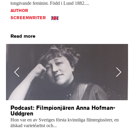
tongivande
feminist.
Född
i
Lund
1882....
AUTHOR
SCREENWRITER
Read more
Previous
Next
Podcast: Filmpionjären Anna Hofman-
Uddgren
Hon var en av Sveriges första kvinnliga filmregissörer, en
älskad varietéartist och...