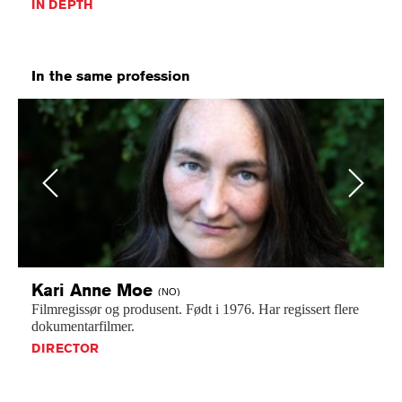
IN DEPTH
In the same profession
Previous
Next
Kari Anne
Moe
(NO)
Filmregissør
og
produsent.
Født
i
1976.
Har
regissert
flere
dokumentarfilmer.
DIRECTOR