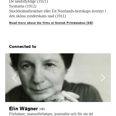
De landsflyktige (1921)
Systrarna (1912)
Stockholmsfrestelser eller Ett Norrlands-herrskaps äventyr i
den sköna synderskans stad (1911)
Read more about the films at Svensk Filmdatabas (SE)
Connected to
Previous
Next
Elin
Wägner
(SE)
Författare,
manusförfattare,
journalist
och
för
sin
tid