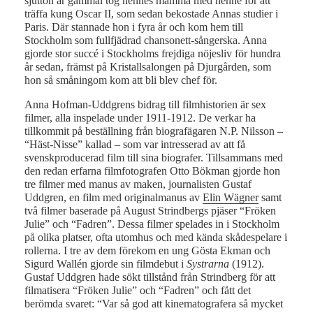
sjutton år gammal tog hennes mamma med henne för att
träffa kung Oscar II, som sedan bekostade Annas studier i
Paris. Där stannade hon i fyra år och kom hem till
Stockholm som fullfjädrad chansonett-sångerska. Anna
gjorde stor succé i Stockholms frejdiga nöjesliv för hundra
år sedan, främst på Kristallsalongen på Djurgården, som
hon så småningom kom att bli blev chef för.
Anna Hofman-Uddgrens bidrag till filmhistorien är sex
filmer, alla inspelade under 1911-1912. De verkar ha
tillkommit på beställning från biografägaren N.P. Nilsson –
“Häst-Nisse” kallad – som var intresserad av att få
svenskproducerad film till sina biografer. Tillsammans med
den redan erfarna filmfotografen Otto Bökman gjorde hon
tre filmer med manus av maken, journalisten Gustaf
Uddgren, en film med originalmanus av
Elin Wägner
samt
två filmer baserade på August Strindbergs pjäser “Fröken
Julie” och “Fadren”. Dessa filmer spelades in i Stockholm
på olika platser, ofta utomhus och med kända skådespelare i
rollerna. I tre av dem förekom en ung Gösta Ekman och
Sigurd Wallén gjorde sin filmdebut i
Systrarna
(1912).
Gustaf Uddgren hade sökt tillstånd från Strindberg för att
filmatisera “Fröken Julie” och “Fadren” och fått det
berömda svaret: “Var så god att kinematografera så mycket