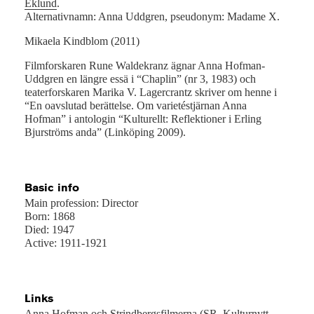
Eklund
.
Alternativnamn: Anna Uddgren, pseudonym: Madame X.
Mikaela Kindblom (2011)
Filmforskaren Rune Waldekranz ägnar Anna Hofman-
Uddgren en längre essä i “Chaplin” (nr 3, 1983) och
teaterforskaren Marika V. Lagercrantz skriver om henne i
“En oavslutad berättelse. Om varietéstjärnan Anna
Hofman” i antologin “Kulturellt: Reflektioner i Erling
Bjurströms anda” (Linköping 2009).
Basic info
Main profession: Director
Born: 1868
Died: 1947
Active: 1911-1921
Links
Anna Hofman och Strindbergsfilmerna (SR, Kulturnytt