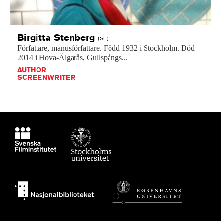
Birgitta
Stenberg
(SE)
Författare,
manusförfattare.
Född
1932
i
Stockholm.
Död
2014
i
Hova-Älgarås,
Gullspångs...
AUTHOR
SCREENWRITER