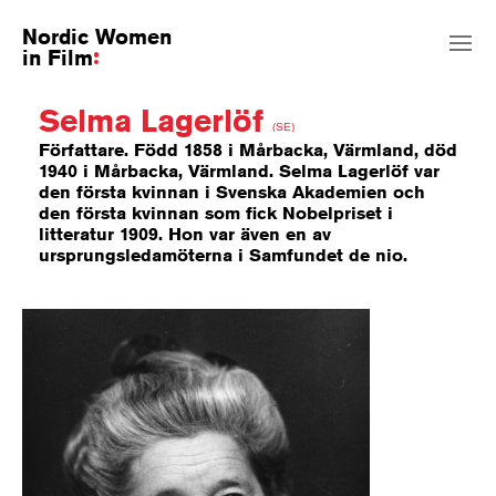
Nordic Women
in Film
Selma Lagerlöf
(SE)
Författare. Född 1858 i Mårbacka, Värmland, död
1940 i Mårbacka, Värmland. Selma Lagerlöf var
den första kvinnan i Svenska Akademien och
den första kvinnan som fick Nobelpriset i
litteratur 1909. Hon var även en av
ursprungsledamöterna i Samfundet de nio.