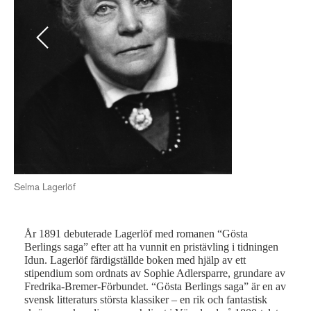
Previous
Next
Selma Lagerlöf
Sel
År 1891 debuterade Lagerlöf med romanen “Gösta
Berlings saga” efter att ha vunnit en pristävling i tidningen
Idun. Lagerlöf färdigställde boken med hjälp av ett
stipendium som ordnats av Sophie Adlersparre, grundare av
Fredrika-Bremer-Förbundet. “Gösta Berlings saga” är en av
svensk litteraturs största klassiker – en rik och fantastisk