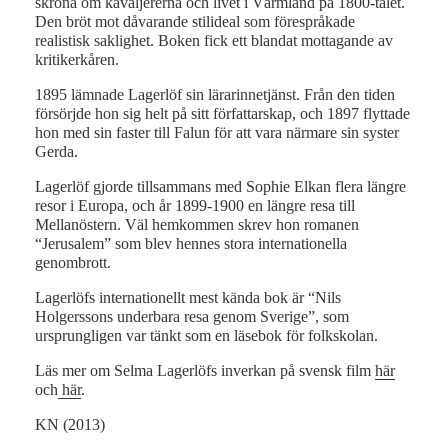
skröna om kavaljererna och livet i Värmland på 1800-talet.
Den bröt mot dåvarande stilideal som förespråkade
realistisk saklighet. Boken fick ett blandat mottagande av
kritikerkåren.
1895 lämnade Lagerlöf sin lärarinnetjänst. Från den tiden
försörjde hon sig helt på sitt författarskap, och 1897 flyttade
hon med sin faster till Falun för att vara närmare sin syster
Gerda.
Lagerlöf gjorde tillsammans med Sophie Elkan flera längre
resor i Europa, och år 1899-1900 en längre resa till
Mellanöstern. Väl hemkommen skrev hon romanen
“Jerusalem” som blev hennes stora internationella
genombrott.
Lagerlöfs internationellt mest kända bok är “Nils
Holgerssons underbara resa genom Sverige”, som
ursprungligen var tänkt som en läsebok för folkskolan.
Läs mer om Selma Lagerlöfs inverkan på svensk film
här
och
här
.
KN (2013)