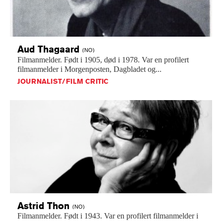
Aud
Thagaard
(NO)
Filmanmelder.
Født
i
1905,
død
i
1978.
Var
en
profilert
filmanmelder
i
Morgenposten,
Dagbladet
og...
JOURNALIST/FILM CRITIC
Astrid
Thon
(NO)
Filmanmelder.
Født
i
1943.
Var
en
profilert
filmanmelder
i