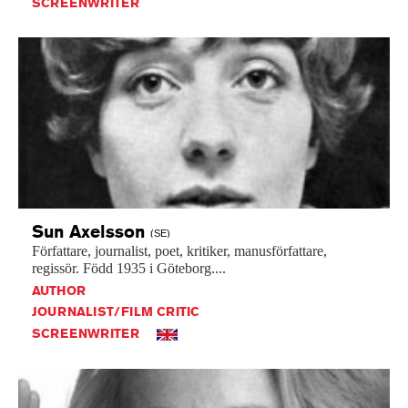
SCREENWRITER
Sun
Axelsson
(SE)
Författare,
journalist,
poet,
kritiker,
manusförfattare,
regissör.
Född
1935
i
Göteborg....
AUTHOR
JOURNALIST/FILM CRITIC
SCREENWRITER