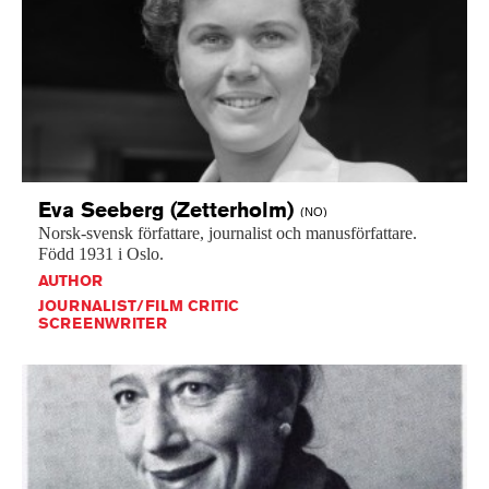
Eva Seeberg
(Zetterholm)
(NO)
Norsk-svensk
författare,
journalist
och
manusförfattare.
Född
1931
i
Oslo.
AUTHOR
JOURNALIST/FILM CRITIC
SCREENWRITER