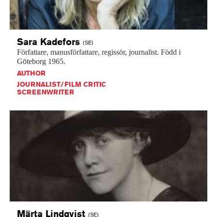
Sara
Kadefors
(SE)
Författare,
manusförfattare,
regissör,
journalist.
Född
i
Göteborg
1965.
AUTHOR
JOURNALIST/FILM CRITIC
SCREENWRITER
Märta
Lindqvist
(SE)