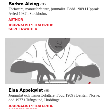
Barbro
Alving
(SE)
Författare,
manusförfattare,
journalist.
Född
1909
i
Uppsala.
Avled
1987
i
Stockholm.
AUTHOR
JOURNALIST/FILM CRITIC
SCREENWRITER
Elsa
Appelqvist
(SE)
Journalist
och
manusförfattare.
Född
1909
i
Bergen,
Norge,
död
1977
i
Trångsund,
Huddinge,...
JOURNALIST/FILM CRITIC