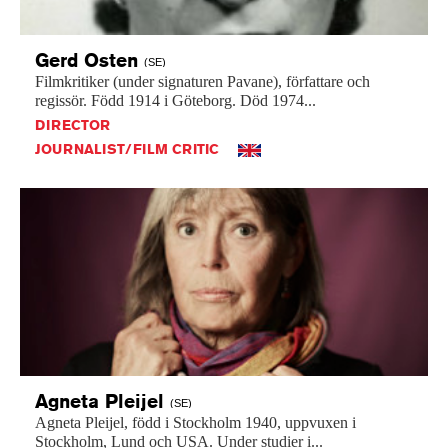
Gerd
Osten
(SE)
Filmkritiker
(under
signaturen
Pavane),
författare
och
regissör.
Född
1914
i
Göteborg.
Död
1974...
DIRECTOR
JOURNALIST/FILM CRITIC
Agneta
Pleijel
(SE)
Agneta
Pleijel,
född
i
Stockholm
1940,
uppvuxen
i
Stockholm,
Lund
och
USA.
Under
studier
i...