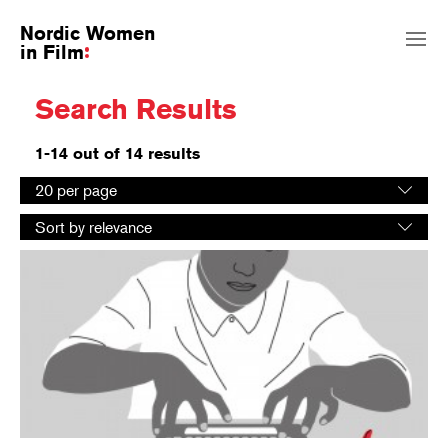
Nordic Women
in Film
Search Results
1-14 out of 14 results
Select
20 per page
number
Select
of
Sort by relevance
sorting
results
order
per
page