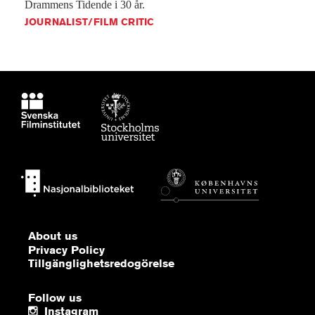
Drammens
Tidende
i
30
år.
JOURNALIST/FILM CRITIC
About us
Privacy Policy
Tillgänglighetsredogörelse
Follow us
Instagram