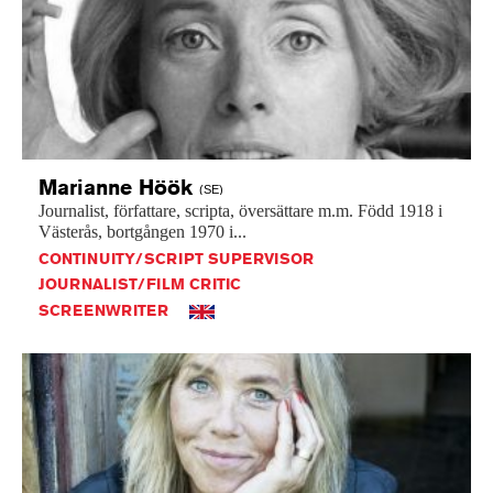
Marianne
Höök
(SE)
Journalist,
författare,
scripta,
översättare
m.m.
Född
1918
i
Västerås,
bortgången
1970
i...
CONTINUITY/SCRIPT SUPERVISOR
JOURNALIST/FILM CRITIC
SCREENWRITER