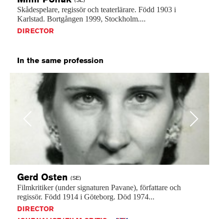
(SE)
Skådespelare,
regissör
och
teaterlärare.
Född
1903
i
Karlstad.
Bortgången
1999,
Stockholm....
DIRECTOR
In the same profession
Previous
Next
Gerd
Osten
(SE)
Filmkritiker
(under
signaturen
Pavane),
författare
och
regissör.
Född
1914
i
Göteborg.
Död
1974...
DIRECTOR