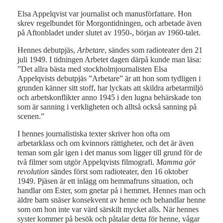
Elsa Appelqvist var journalist och manusförfattare. Hon
skrev regelbundet för Morgontidningen, och arbetade även
på Aftonbladet under slutet av 1950-, början av 1960-talet.
Hennes debutpjäs,
Arbetare
, sändes som radioteater den 21
juli 1949. I tidningen Arbetet dagen därpå kunde man läsa:
”Det allra bästa med stockholmjournalisten Elsa
Appelqvists debutpjäs ”Arbetare” är att hon som tydligen i
grunden känner sitt stoff, har lyckats att skildra arbetarmiljö
och arbetskonflikter anno 1945 i den lugna behärskade ton
som är sanning i verkligheten och alltså också sanning på
scenen.”
I hennes journalistiska texter skriver hon ofta om
arbetarklass och om kvinnors rättigheter, och det är även
teman som går igen i det manus som ligger till grund för de
två filmer som utgör Appelqvists filmografi.
Mamma gör
revolution
sändes först som radioteater, den 16 oktober
1949. Pjäsen är ett inlägg om hemmafruns situation, och
handlar om Ester, som gnetar på i hemmet. Hennes man och
äldre barn snäser konsekvent av henne och behandlar henne
som om hon inte var värd särskilt mycket alls. När hennes
syster kommer på besök och påtalar detta för henne, vågar