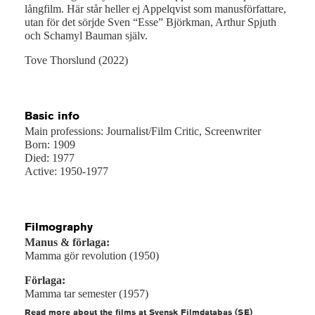
långfilm. Här står heller ej Appelqvist som manusförfattare,
utan för det sörjde Sven “Esse” Björkman, Arthur Spjuth
och Schamyl Bauman själv.
Tove Thorslund (2022)
Basic info
Main professions: Journalist/Film Critic, Screenwriter
Born: 1909
Died: 1977
Active: 1950-1977
Filmography
Manus & förlaga:
Mamma gör revolution (1950)
Förlaga:
Mamma tar semester (1957)
Read more about the films at Svensk Filmdatabas (SE)