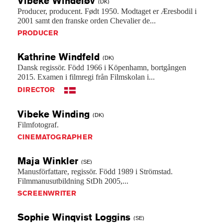
Vibeke
Windeløv
(DK)
Producer,
producent.
Født
1950.
Modtaget
er
Æresbodil
i
2001
samt
den
franske
orden
Chevalier
de...
PRODUCER
Kathrine
Windfeld
(DK)
Dansk
regissör.
Född
1966
i
Köpenhamn,
bortgången
2015.
Examen
i
filmregi
från
Filmskolan
i...
DIRECTOR
Vibeke
Winding
(DK)
Filmfotograf.
CINEMATOGRAPHER
Maja
Winkler
(SE)
Manusförfattare,
regissör.
Född
1989
i
Strömstad.
Filmmanusutbildning
StDh
2005,...
SCREENWRITER
Sophie Winqvist
Loggins
(SE)