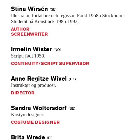
Stina
Wirsén
(SE)
Illustratör,
författare
och
regissör.
Född
1968
i
Stockholm.
Studerat
på
Konstfack
1985-1992.
AUTHOR
SCREENWRITER
Irmelin
Wister
(NO)
Script,
født
1950.
CONTINUITY/SCRIPT SUPERVISOR
Anne Regitze
Wivel
(DK)
Instruktør
og
producer.
DIRECTOR
Sandra
Woltersdorf
(SE)
Kostymdesigner.
COSTUME DESIGNER
Brita
Wrede
(FI)