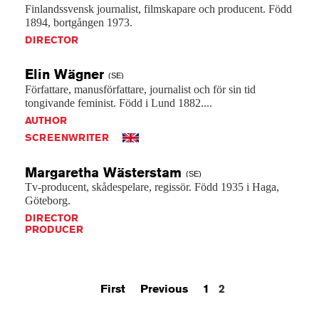
Finlandssvensk
journalist,
filmskapare
och
producent.
Född
1894,
bortgången
1973.
DIRECTOR
Elin
Wägner
(SE)
Författare,
manusförfattare,
journalist
och
för
sin
tid
tongivande
feminist.
Född
i
Lund
1882....
AUTHOR
SCREENWRITER
Margaretha
Wästerstam
(SE)
Tv-producent,
skådespelare,
regissör.
Född
1935
i
Haga,
Göteborg.
DIRECTOR
PRODUCER
First
Previous
1
2