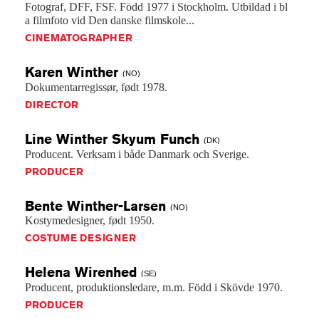
Fotograf,
DFF,
FSF.
Född
1977
i
Stockholm.
Utbildad
i
bl
a
filmfoto
vid
Den
danske
filmskole...
CINEMATOGRAPHER
Karen
Winther
(NO)
Dokumentarregissør,
født
1978.
DIRECTOR
Line Winther Skyum
Funch
(DK)
Producent.
Verksam
i
både
Danmark
och
Sverige.
PRODUCER
Bente
Winther-Larsen
(NO)
Kostymedesigner,
født
1950.
COSTUME DESIGNER
Helena
Wirenhed
(SE)
Producent,
produktionsledare,
m.m.
Född
i
Skövde
1970.
PRODUCER