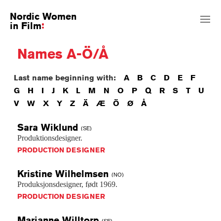
Nordic Women
in Film
Names A-Ö/Å
Last name beginning with:
A
B
C
D
E
F
G
H
I
J
K
L
M
N
O
P
Q
R
S
T
U
V
W
X
Y
Z
Ä
Æ
Ö
Ø
Å
Sara
Wiklund
(SE)
Produktionsdesigner.
PRODUCTION DESIGNER
Kristine
Wilhelmsen
(NO)
Produksjonsdesigner,
født
1969.
PRODUCTION DESIGNER
Marianne
Willtorp
(SE)