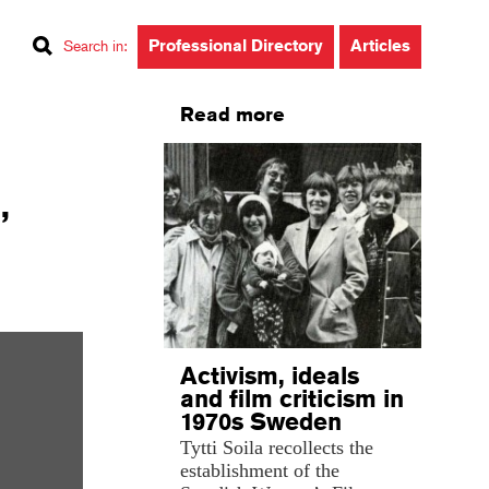
Professional Directory
Articles
Search in
:
Read more
,
Activism, ideals
and film criticism in
1970s Sweden
Tytti Soila recollects the
establishment of the