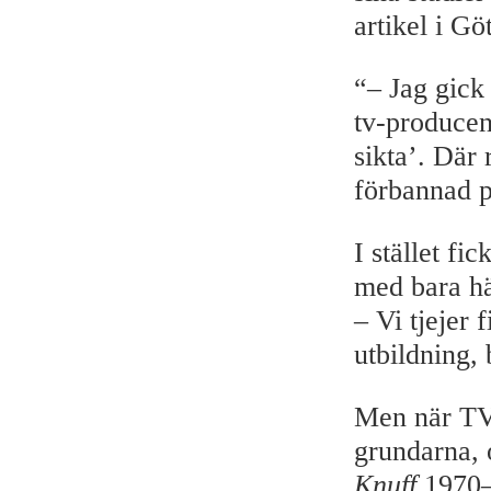
artikel i Gö
“– Jag gick 
tv-producen
sikta’. Där 
förbannad 
I stället fi
med bara hä
– Vi tjejer
utbildning,
Men när TV
grundarna,
Knuff
1970–