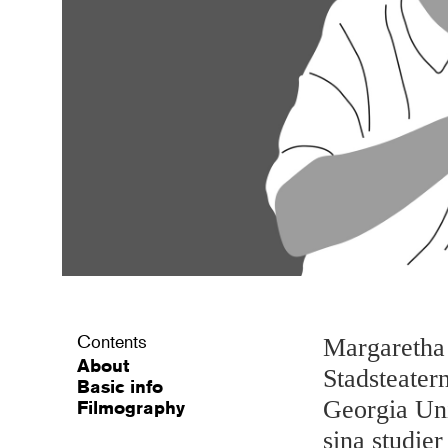
Contents
Margaretha 
About
Stadsteater
Basic info
Georgia Uni
Filmography
sina studier