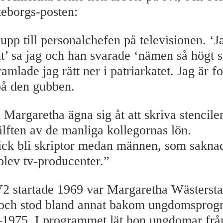
teborgs-posten:
upp till personalchefen på televisionen. ‘Ja
t’ sa jag och han svarade ‘nämen så högt s
ramlade jag rätt ner i patriarkatet. Jag är f
på den gubben.
ck Margaretha ägna sig åt att skriva stencil
lften av de manliga kollegornas lön.
 fick bli skriptor medan männen, som sakna
 blev tv-producenter.”
2 startade 1969 var Margaretha Wästerst
 och stod bland annat bakom ungdomspro
1975. I programmet lät hon ungdomar frå