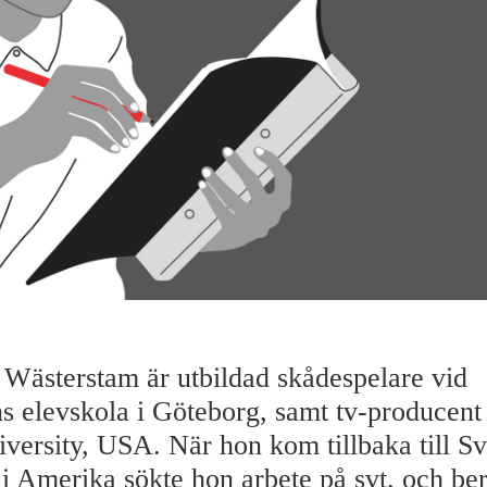
Wästerstam är utbildad skådespelare vid
ns elevskola i Göteborg, samt tv-producent
versity, USA. När hon kom tillbaka till Sv
 i Amerika sökte hon arbete på svt, och ber