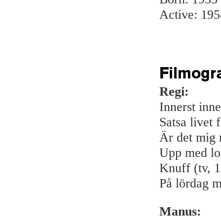
Active: 195
Filmogr
Regi:
Innerst inne
Satsa livet 
Är det mig n
Upp med loc
Knuff (tv, 
På lördag m
Manus: