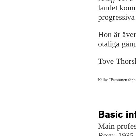
landet komma
progressiva
Hon är även 
otaliga gång
Tove Thors
Källa: “Passionen för b
Basic in
Main profes
Born: 1935