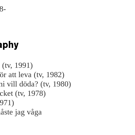
8-
aphy
 (tv, 1991)
för att leva (tv, 1982)
i vill döda? (tv, 1980)
ket (tv, 1978)
1971)
åste jag våga