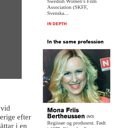
Swedish Women’s Film
Association (SKFF,
Svenska...
IN DEPTH
In the same profession
 vid
Mona Friis
Bertheussen
erige efter
(NO)
Regissør
og
produsent.
Født
ättar i en