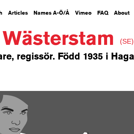
h
Articles
Names A-Ö/Å
Vimeo
FAQ
About
 Wästerstam
(SE)
re, regissör. Född 1935 i Haga