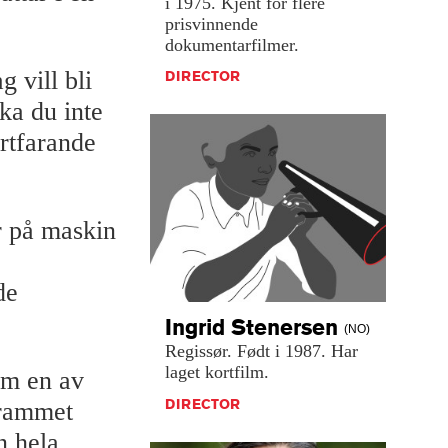
i
1975.
Kjent
for
flere
prisvinnende
dokumentarfilmer.
g vill bli
DIRECTOR
ka du inte
ortfarande
er på maskin
de
Ingrid
Stenersen
(NO)
Regissør.
Født
i
1987.
Har
laget
kortfilm.
am en av
DIRECTOR
grammet
n hela