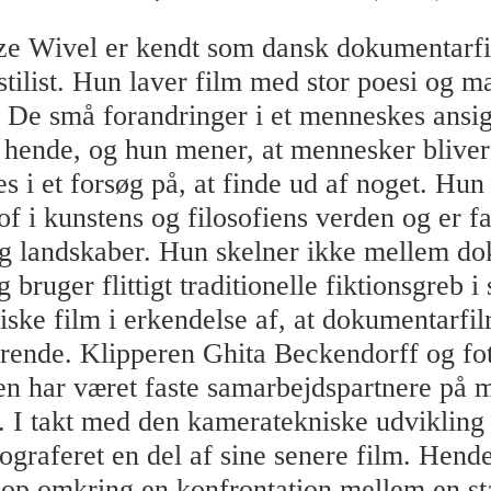
ze Wivel er kendt som dansk dokumentarf
tilist. Hun laver film med stor poesi og m
. De små forandringer i et menneskes ansig
r hende, og hun mener, at mennesker blive
s i et forsøg på, at finde ud af noget. Hun
tof i kunstens og filosofiens verden og er f
og landskaber. Hun skelner ikke mellem d
g bruger flittigt traditionelle fiktionsgreb i 
ske film i erkendelse af, at dokumentarfil
rende. Klipperen Ghita Beckendorff og fo
n har været faste samarbejdspartnere på 
. I takt med den kameratekniske udvikling
ograferet en del af sine senere film. Hende
 op omkring en konfrontation mellem en s