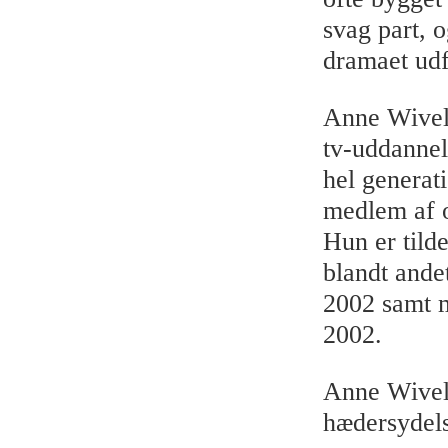
svag part, o
dramaet udf
Anne Wivel 
tv-uddannel
hel generat
medlem af o
Hun er tild
blandt and
2002 samt m
2002.
Anne Wivel 
hædersydel