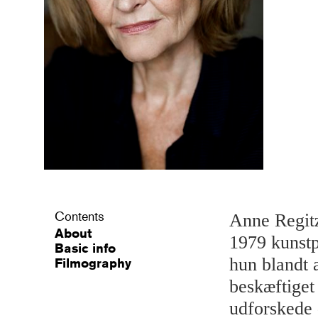
Contents
Anne Regitz
About
1979 kunst
Basic info
hun blandt 
Filmography
beskæftige
udforskede 