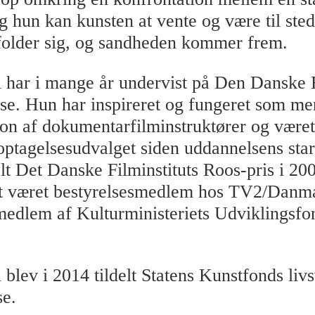
g hun kan kunsten at vente og være til sted
older sig, og sandheden kommer frem.
har i mange år undervist på Den Danske 
se. Hun har inspireret og fungeret som me
ion af dokumentarfilminstruktører og været
ptagelsesudvalget siden uddannelsens star
elt Det Danske Filminstituts Roos-pris i 20
et været bestyrelsesmedlem hos TV2/Danm
edlem af Kulturministeriets Udviklingsfo
blev i 2014 tildelt Statens Kunstfonds liv
se.