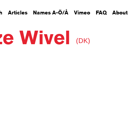
h
Articles
Names A-Ö/Å
Vimeo
FAQ
About
ze Wivel
(DK)