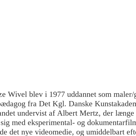
e Wivel blev i 1977 uddannet som maler/g
pædagog fra Det Kgl. Danske Kunstakadem
andet undervist af Albert Mertz, der længe
t sig med eksperimental- og dokumentarfi
de det nye videomedie, og umiddelbart eft