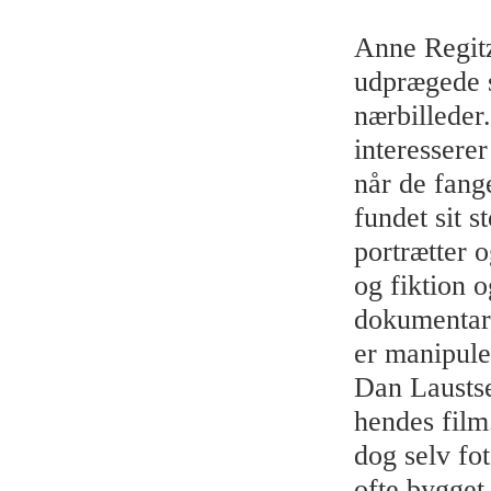
Anne Regit
udprægede s
nærbilleder
interessere
når de fange
fundet sit s
portrætter 
og fiktion o
dokumentari
er manipule
Dan Laustse
hendes film
dog selv fot
ofte bygget