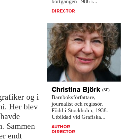
bortgången
1986
i...
DIRECTOR
Christina
Björk
(SE)
rafiker og i
Barnboksförfattare,
journalist
och
regissör.
i. Her blev
Född
i
Stockholm,
1938.
 havde
Utbildad
vid
Grafiska...
lm. Sammen
AUTHOR
DIRECTOR
er endt