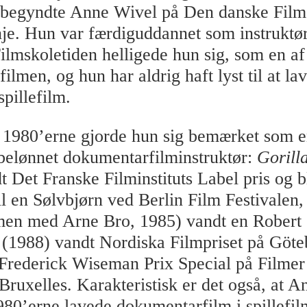
 begyndte Anne Wivel på Den danske Film
inje. Hun var færdiguddannet som instruktør
ilmskoletiden helligede hun sig, som en af 
lmen, og hun har aldrig haft lyst til at la
pillefilm.
1980’erne gjorde hun sig bemærket som e
sbelønnet dokumentarfilminstruktør:
Gorilla
t Det Franske Filminstituts Label pris og b
il en Sølvbjørn ved Berlin Film Festivalen
en med Arne Bro, 1985) vandt en Robert
(1988) vandt Nordiska Filmpriset på Göte
 Frederick Wiseman Prix Special på Filmer
 Bruxelles. Karakteristisk er det også, at 
1980’erne lavede dokumentarfilm i spillefi