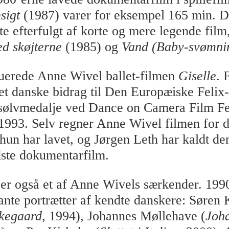
nsigt
(1987) varer for eksempel 165 min. D
fte efterfulgt af korte og mere legende fil
ed skøjterne
(1985) og
Vand (Baby-svømni
ruerede Anne Wivel ballet-filmen
Giselle
. 
et danske bidrag til Den Europæiske Felix-
sølvmedalje ved Dance on Camera Film Fes
993. Selv regner Anne Wivel filmen for 
hun har lavet, og Jørgen Leth har kaldt de
ste dokumentarfilm.
 er også et af Anne Wivels særkender. 199
ante portrætter af kendte danskere: Søren
rkegaard
, 1994), Johannes Møllehave (
Joh