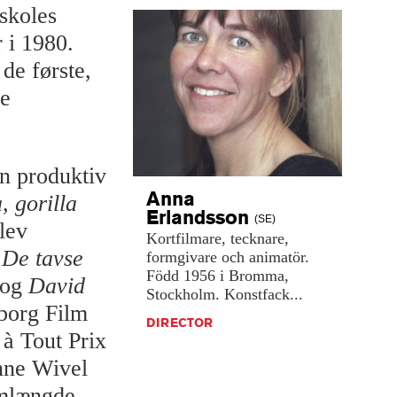
skoles
 i 1980.
de første,
ve
n produktiv
Anna
, gorilla
Erlandsson
(SE)
lev
Kortfilmare,
tecknare,
,
De tavse
formgivare
och
animatör.
Född
1956
i
Bromma,
 og
David
Stockholm.
Konstfack...
borg Film
DIRECTOR
 à Tout Prix
Anne Wivel
lmlængde,