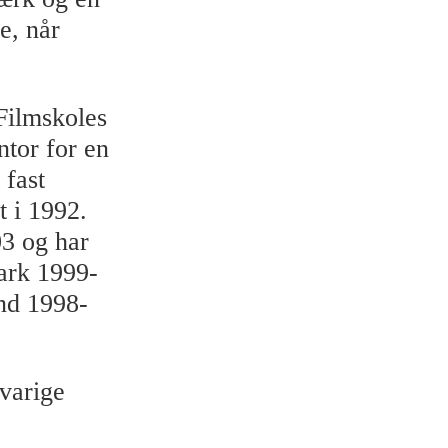
e, når
Filmskoles
ntor for en
 fast
t i 1992.
03 og har
ark 1999-
nd 1998-
svarige