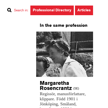
Professional Directory
Articles
Search in
:
In the same profession
Margaretha
Rosencrantz
(SE)
Regissör,
manusförfattare,
klippare.
Född
1901
i
Jönköping,
Småland,