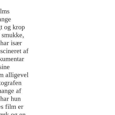
ilms
ange
t og krop
r smukke,
 har især
ascineret af
okumentar
sine
m alligevel
tografen
mange af
 har hun
s film er
tærk og en