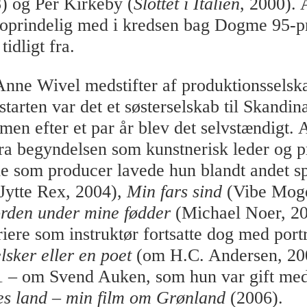
8) og Per Kirkeby (
Slottet i Italien
, 2000).
t oprindelig med i kredsen bag Dogme 95-pr
idligt fra.
Anne Wivel medstifter af produktionsselsk
starten var det et søsterselskab til Skandin
en efter et par år blev det selvstændigt.
ra begyndelsen som kunstnerisk leder og p
le som producer lavede hun blandt andet sp
Jytte Rex, 2004),
Min fars sind
(Vibe Mog
rden under mine fødder
(Michael Noer, 20
iere som instruktør fortsatte dog med port
lsker eller en poet
(om H.C. Andersen, 20
 – om Svend Auken, som hun var gift med
s land – min film om Grønland
(2006).