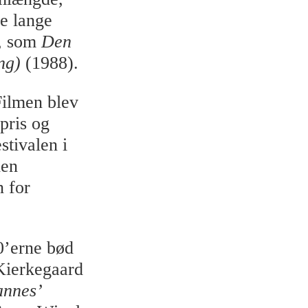
e lange
m, som
Den
ng)
(1988).
Filmen blev
pris og
tivalen i
den
n for
0’erne bød
 Kierkegaard
annes’