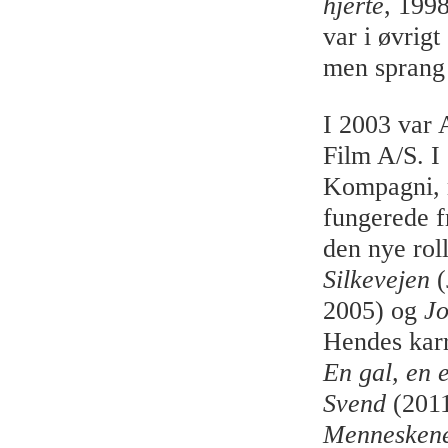
hjerte
, 199
var i øvrig
men sprang t
I 2003 var 
Film A/S. I 
Kompagni, m
fungerede f
den nye rol
Silkevejen
(
2005) og
Jo
Hendes karr
En gal, en e
Svend
(2011
Menneskene