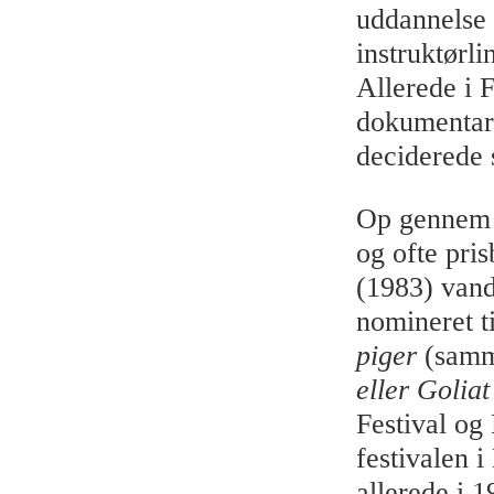
uddannelse
instruktørl
Allerede i F
dokumentarfi
deciderede s
Op gennem 
og ofte pri
(1983) vand
nomineret t
piger
(samm
eller Goliat
Festival og
festivalen i
allerede i 