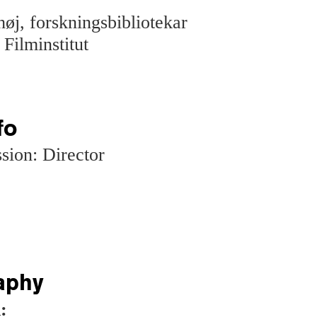
høj, forskningsbibliotekar
Filminstitut
fo
sion: Director
aphy
: