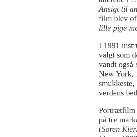
Ansigt til a
film blev o
lille pige m
I 1991 inst
valgt som d
vandt også 
New York, 1
smukkeste, 
verdens bed
Portrætfilm
på tre mark
(
Søren Kie