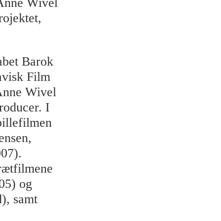
 Anne Wivel
ojektet,
abet Barok
avisk Film
 Anne Wivel
roducer. I
illefilmen
ensen,
07).
rætfilmene
05) og
), samt