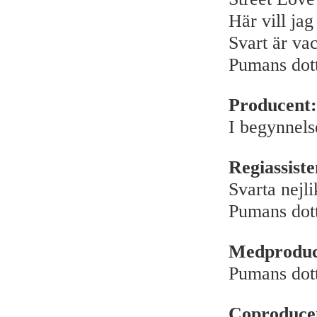
Här vill jag
Svart är va
Pumans dott
Producent:
I begynnels
Regiassiste
Svarta nejl
Pumans dott
Medproduc
Pumans dott
Coproduce