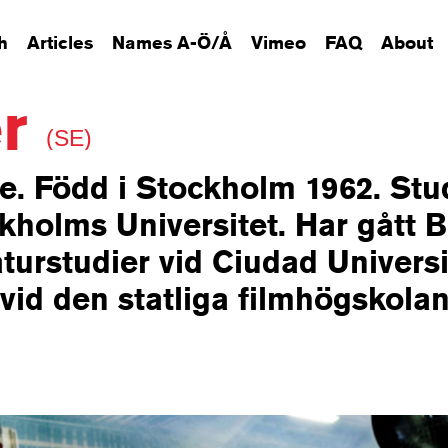
h
Articles
Names A-Ö/Å
Vimeo
FAQ
About
er
(SE)
e. Född i Stockholm 1962. Stu
kholms Universitet. Har gått 
aturstudier vid Ciudad Universi
vid den statliga filmhögskolan