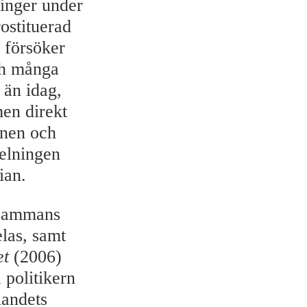
inger under
ostituerad
v försöker
ch många
 än idag,
men direkt
ionen och
pelningen
ian.
lsammans
las, samt
et
(2006)
 politikern
landets