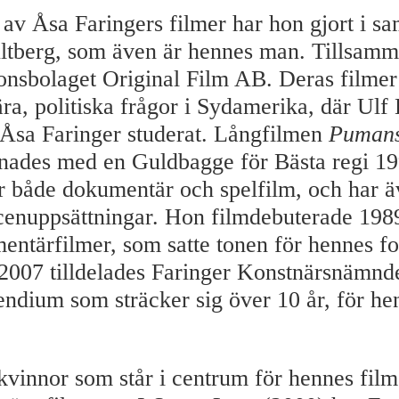
 av Åsa Faringers filmer har hon gjort i s
tberg, som även är hennes man. Tillsamm
onsbolaget Original Film AB. Deras filmer
ra, politiska frågor i Sydamerika, där Ulf
 Åsa Faringer studerat. Långfilmen
Pumans
nades med en Guldbagge för Bästa regi 19
r både dokumentär och spelfilm, och har 
scenuppsättningar. Hon filmdebuterade 198
entärfilmer, som satte tonen för hennes fo
 2007 tilldelades Faringer Konstnärsnämnd
pendium som sträcker sig över 10 år, för he
kvinnor som står i centrum för hennes filme