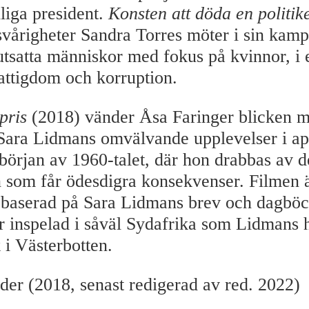
nliga president.
Konsten att döda en politik
vårigheter Sandra Torres möter i sin kamp 
utsatta människor med fokus på kvinnor, i e
fattigdom och korruption.
pris
(2018) vänder Åsa Faringer blicken m
 Sara Lidmans omvälvande upplevelser i ap
 början av 1960-talet, där hon drabbas av d
n som får ödesdigra konsekvenser. Filmen 
 baserad på Sara Lidmans brev och dagböc
är inspelad i såväl Sydafrika som Lidmans
 i Västerbotten.
der (2018, senast redigerad av red. 2022)