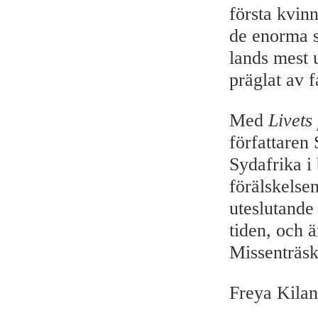
första kvin
de enorma s
lands mest 
präglat av 
Med
Livets 
författaren
Sydafrika i
förälskelse
uteslutande
tiden, och 
Missenträsk
Freya Kilan