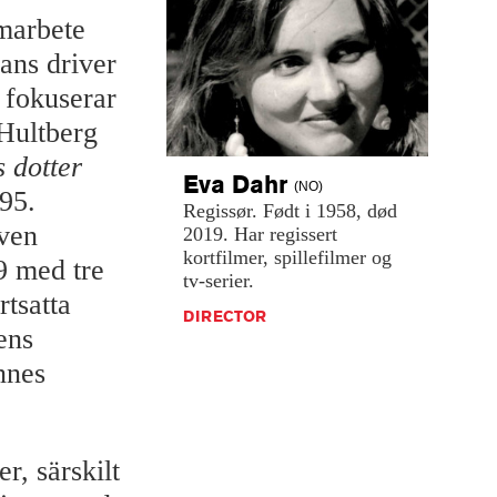
amarbete
ans driver
 fokuserar
 Hultberg
 dotter
Eva
Dahr
(NO)
95.
Regissør.
Født
i
1958,
død
även
2019.
Har
regissert
kortfilmer,
spillefilmer
og
9 med tre
tv-serier.
rtsatta
DIRECTOR
ens
nnes
r, särskilt