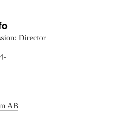
fo
sion: Director
4-
ilm AB