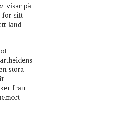
er
visar på
för sitt
tt land
ot
artheidens
en stora
är
ker från
 hemort