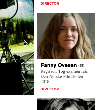
DIRECTOR
Next
Fanny
Ovesen
(SE)
Regissör.
Tog
examen
från
Den
Norske
Filmskolen
2018.
DIRECTOR