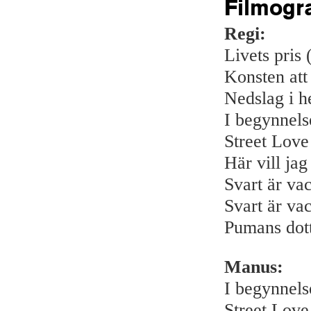
Filmogr
Regi:
Livets pris
Konsten att
Nedslag i h
I begynnels
Street Love
Här vill jag
Svart är va
Svart är va
Pumans dott
Manus:
I begynnels
Street Love