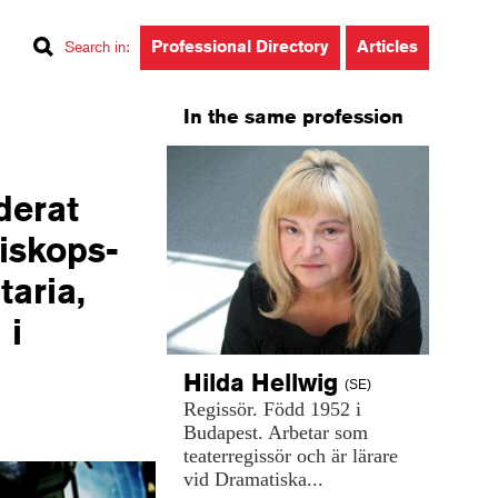
Professional Directory
Articles
Search in
:
In the same profession
derat
Biskops-
taria,
 i
Hilda
Hellwig
(SE)
Regissör.
Född
1952
i
Budapest.
Arbetar
som
teaterregissör
och
är
lärare
vid
Dramatiska...