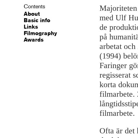
Contents
Majoriteten
About
med Ulf Hul
Basic info
de produkti
Links
Filmography
på humanitä
Awards
arbetat och
(1994) belö
Faringer gö
regisserat 
korta dokum
filmarbete.
långtidssti
filmarbete.
Ofta är det 