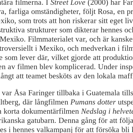
ära filmerna. I
Street Love
(2000) har Far
, farliga omständigheter, följt Rosa, en pr
iko, som trots att hon riskerar sitt eget li
struktiva strukturer som dikterar hennes o
i Mexiko. Filmmaterialet var, och är kanske
roversiellt i Mexiko, och medverkan i fil
de som lever där, vilket gjorde att produkt
nen av filmen blev komplicerad. Under ins
långt att teamet besköts av den lokala maff
var Åsa Faringer tillbaka i Guatemala til
tberg, där långfilmen
Pumans dotter
utspe
en korta dokumentärfilmen
Nedslag i helvet
kanska gatubarn. Denna gång för att följa
es i hennes valkampanj för att försöka bli 