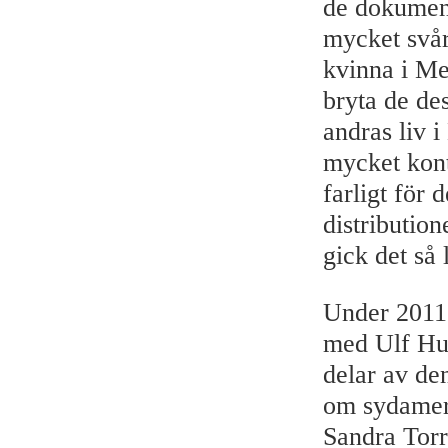
de dokument
mycket svåra
kvinna i Mex
bryta de de
andras liv 
mycket kont
farligt för 
distributio
gick det så 
Under 2011 
med Ulf Hul
delar av d
om sydameri
Sandra Torr