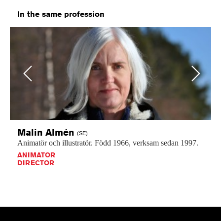
In the same profession
Previous
Next
Malin
Almén
(SE)
Animatör
och
illustratör.
Född
1966,
verksam
sedan
1997.
ANIMATOR
DIRECTOR