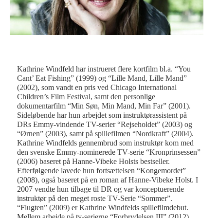
Kathrine Windfeld har instrueret flere kortfilm bl.a. “You
Fot
Cant’ Eat Fishing” (1999) og “Lille Mand, Lille Mand”
(2002), som vandt en pris ved Chicago International
Children’s Film Festival, samt den personlige
dokumentarfilm “Min Søn, Min Mand, Min Far” (2001).
Sideløbende har hun arbejdet som instruktørassistent på
DRs Emmy-vindende TV-serier “Rejseholdet” (2003) og
“Ørnen” (2003), samt på spillefilmen “Nordkraft” (2004).
Kathrine Windfelds gennembrud som instruktør kom med
den svenske Emmy-nominerede TV-serie “Kronprinsessen”
(2006) baseret på Hanne-Vibeke Holsts bestseller.
Efterfølgende lavede hun fortsættelsen “Kongemordet”
(2008), også baseret på en roman af Hanne-Vibeke Holst. I
2007 vendte hun tilbage til DR og var konceptuerende
instruktør på den meget roste TV-Serie “Sommer”.
“Flugten” (2009) er Kathrine Windfelds spillefilmdebut.
Mellem arbejde på tv-serierne “Forbrydelsen III” (2012),