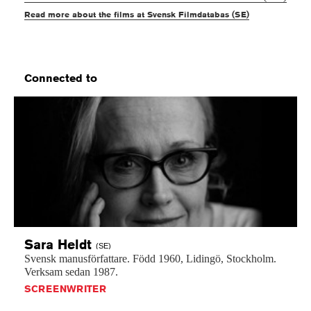
Read more about the films at Svensk Filmdatabas (SE)
Connected to
Sara
Heldt
(SE)
Svensk
manusförfattare.
Född
1960,
Lidingö,
Stockholm.
Verksam
sedan
1987.
SCREENWRITER