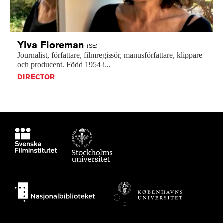
Ylva
Floreman
(SE)
Journalist,
författare,
filmregissör,
manusförfattare,
klippare
och
producent.
Född
1954
i...
DIRECTOR