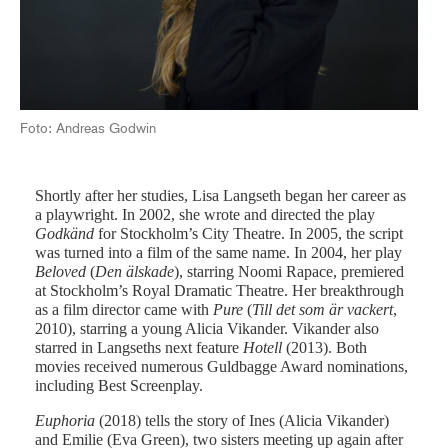
På 
Foto: Andreas Godwin
Shortly after her studies, Lisa Langseth began her career as
a playwright. In 2002, she wrote and directed the play
Godkänd
for Stockholm’s City Theatre. In 2005, the script
was turned into a film of the same name. In 2004, her play
Beloved
(
Den älskade
), starring Noomi Rapace, premiered
at Stockholm’s Royal Dramatic Theatre. Her breakthrough
as a film director came with
Pure
(
Till det som är vackert
,
2010), starring a young Alicia Vikander. Vikander also
starred in Langseths next feature
Hotell
(2013). Both
movies received numerous Guldbagge Award nominations,
including Best Screenplay.
Euphoria
(2018) tells the story of Ines (Alicia Vikander)
and Emilie (Eva Green), two sisters meeting up again after