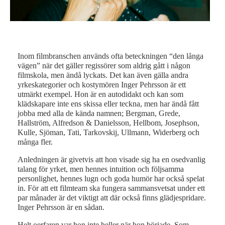
ed
Inom filmbranschen används ofta beteckningen “den långa
vägen” när det gäller regissörer som aldrig gått i någon
filmskola, men ändå lyckats. Det kan även gälla andra
yrkeskategorier och kostymören Inger Pehrsson är ett
utmärkt exempel. Hon är en autodidakt och kan som
klädskapare inte ens skissa eller teckna, men har ändå fått
jobba med alla de kända namnen; Bergman, Grede,
Hallström, Alfredson & Danielsson, Hellbom, Josephson,
Kulle, Sjöman, Tati, Tarkovskij, Ullmann, Widerberg och
många fler.
Anledningen är givetvis att hon visade sig ha en osedvanlig
talang för yrket, men hennes intuition och följsamma
personlighet, hennes lugn och goda humör har också spelat
in. För att ett filmteam ska fungera sammansvetsat under ett
par månader är det viktigt att där också finns glädjespridare.
Inger Pehrsson är en sådan.
Helt oerfaren var hon inte heller när hon började. Som