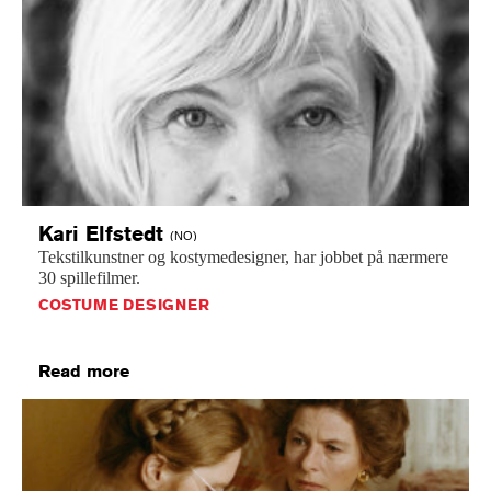
Kari
Elfstedt
(NO)
Tekstilkunstner
og
kostymedesigner,
har
jobbet
på
nærmere
30
spillefilmer.
COSTUME DESIGNER
Read more