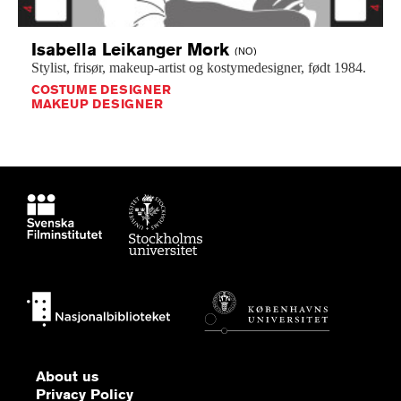
Isabella Leikanger
Mork
(NO)
Stylist,
frisør,
makeup-artist
og
kostymedesigner,
født
1984.
COSTUME DESIGNER
MAKEUP DESIGNER
About us
Privacy Policy