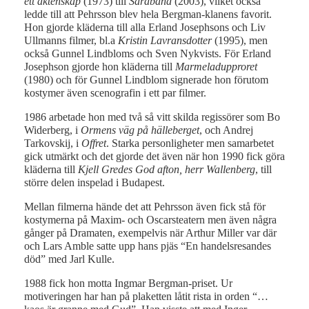
ett äktenskap
(1973) till
Saraband
(2003), vilket också
ledde till att Pehrsson blev hela Bergman-klanens favorit.
Hon gjorde kläderna till alla Erland Josephsons och Liv
Ullmanns filmer, bl.a
Kristin Lavransdotter
(1995), men
också Gunnel Lindbloms och Sven Nykvists. För Erland
Josephson gjorde hon kläderna till
Marmeladupproret
(1980) och för Gunnel Lindblom signerade hon förutom
kostymer även scenografin i ett par filmer.
1986 arbetade hon med två så vitt skilda regissörer som Bo
Widerberg, i
Ormens väg på hälleberget
, och Andrej
Tarkovskij, i
Offret
. Starka personligheter men samarbetet
gick utmärkt och det gjorde det även när hon 1990 fick göra
kläderna till
Kjell Gredes God afton, herr Wallenberg
, till
större delen inspelad i Budapest.
Mellan filmerna hände det att Pehrsson även fick stå för
kostymerna på Maxim- och Oscarsteatern men även några
gånger på Dramaten, exempelvis när Arthur Miller var där
och Lars Amble satte upp hans pjäs “En handelsresandes
död” med Jarl Kulle.
1988 fick hon motta Ingmar Bergman-priset. Ur
motiveringen har han på plaketten låtit rista in orden “…