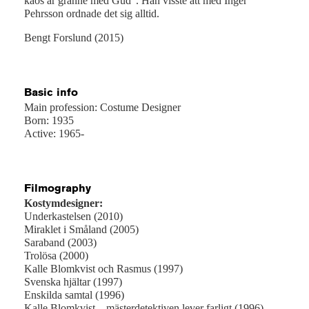
kaos är granne med Gud”. Han visste att med Inger
Pehrsson ordnade det sig alltid.
Bengt Forslund (2015)
Basic info
Main profession: Costume Designer
Born: 1935
Active: 1965-
Filmography
Kostymdesigner:
Underkastelsen (2010)
Miraklet i Småland (2005)
Saraband (2003)
Trolösa (2000)
Kalle Blomkvist och Rasmus (1997)
Svenska hjältar (1997)
Enskilda samtal (1996)
Kalle Blomkvist – mästerdetektiven lever farligt (1996)