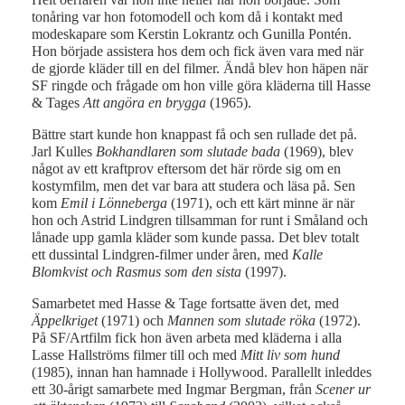
tonåring var hon fotomodell och kom då i kontakt med
modeskapare som Kerstin Lokrantz och Gunilla Pontén.
Hon började assistera hos dem och fick även vara med när
de gjorde kläder till en del filmer. Ändå blev hon häpen när
SF ringde och frågade om hon ville göra kläderna till Hasse
& Tages
Att angöra en brygga
(1965).
Bättre start kunde hon knappast få och sen rullade det på.
Jarl Kulles
Bokhandlaren som slutade bada
(1969), blev
något av ett kraftprov eftersom det här rörde sig om en
kostymfilm, men det var bara att studera och läsa på. Sen
kom
Emil i Lönneberga
(1971), och ett kärt minne är när
hon och Astrid Lindgren tillsamman for runt i Småland och
lånade upp gamla kläder som kunde passa. Det blev totalt
ett dussintal Lindgren-filmer under åren, med
Kalle
Blomkvist och Rasmus som den sista
(1997).
Samarbetet med Hasse & Tage fortsatte även det, med
Äppelkriget
(1971) och
Mannen som slutade röka
(1972).
På SF/Artfilm fick hon även arbeta med kläderna i alla
Lasse Hallströms filmer till och med
Mitt liv som hund
(1985), innan han hamnade i Hollywood. Parallellt inleddes
ett 30-årigt samarbete med Ingmar Bergman, från
Scener ur