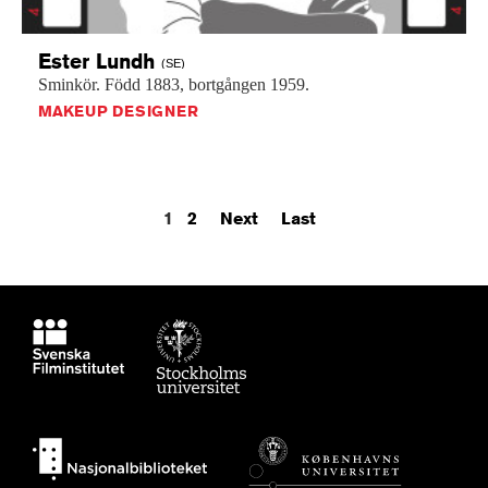
Ester
Lundh
(SE)
Sminkör.
Född
1883,
bortgången
1959.
MAKEUP DESIGNER
1
2
Next
Last