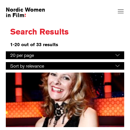
Nordic Women
in Film
Search Results
1-20 out of 33 results
Select
20 per page
number
Select
of
Sort by relevance
sorting
results
order
per
page