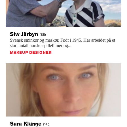
Siw
Järbyn
(SE)
Svensk
sminkør
og
maskør.
Født
i
1945.
Har
arbeidet
på
et
stort
antall
norske
spillefilmer
og...
MAKEUP DESIGNER
Sara
Klänge
(SE)