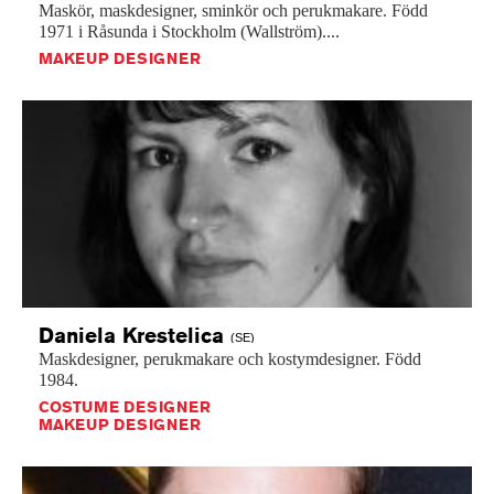
Maskör,
maskdesigner,
sminkör
och
perukmakare.
Född
1971
i
Råsunda
i
Stockholm
(Wallström)....
MAKEUP DESIGNER
Daniela
Krestelica
(SE)
Maskdesigner,
perukmakare
och
kostymdesigner.
Född
1984.
COSTUME DESIGNER
MAKEUP DESIGNER