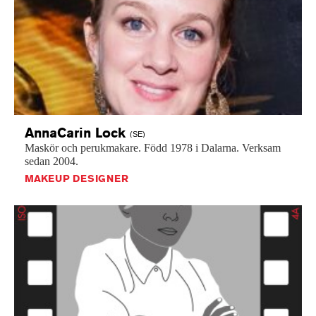
AnnaCarin
Lock
(SE)
Maskör
och
perukmakare.
Född
1978
i
Dalarna.
Verksam
sedan
2004.
MAKEUP DESIGNER