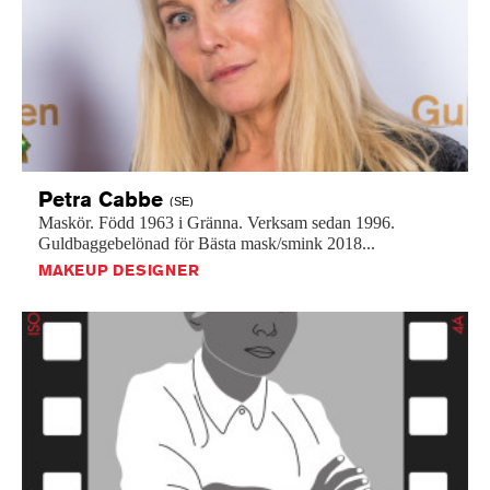
Petra
Cabbe
(SE)
Maskör.
Född
1963
i
Gränna.
Verksam
sedan
1996.
Guldbaggebelönad
för
Bästa
mask/smink
2018...
MAKEUP DESIGNER