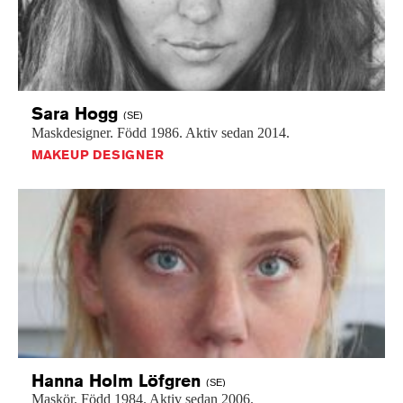
Sara
Hogg
(SE)
Maskdesigner.
Född
1986.
Aktiv
sedan
2014.
MAKEUP DESIGNER
Hanna Holm
Löfgren
(SE)
Maskör.
Född
1984.
Aktiv
sedan
2006.