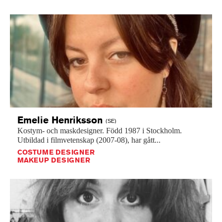
Emelie
Henriksson
(SE)
Kostym-
och
maskdesigner.
Född
1987
i
Stockholm.
Utbildad
i
filmvetenskap
(2007-08),
har
gått...
COSTUME DESIGNER
MAKEUP DESIGNER