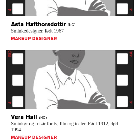
Asta
Hafthorsdottir
(NO)
Sminkedesigner,
født
1967
MAKEUP DESIGNER
Vera
Hall
(NO)
Sminkør
og
frisør
for
tv,
film
og
teater.
Født
1912,
død
1994.
MAKEUP DESIGNER