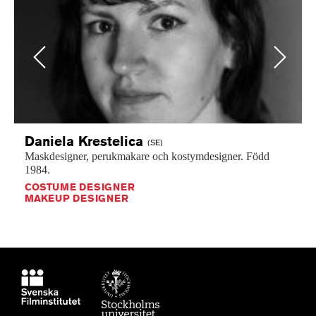
Previous
Next
Daniela
Krestelica
(SE)
Maskdesigner,
perukmakare
och
kostymdesigner.
Född
1984.
COSTUME DESIGNER
MAKEUP DESIGNER