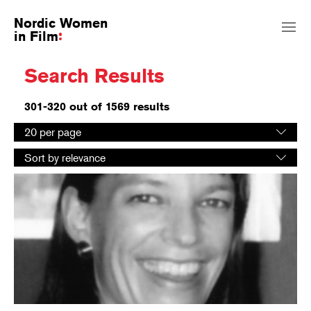
Nordic Women
in Film
Search Results
301-320 out of 1569 results
Select
20 per page
number
Select
of
Sort by relevance
sorting
results
order
per
page