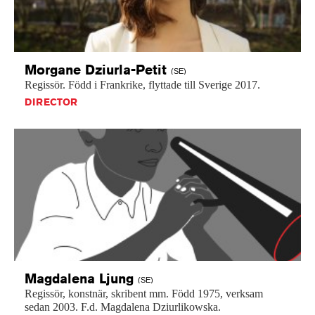
Morgane
Dziurla-Petit
(SE)
Regissör.
Född
i
Frankrike,
flyttade
till
Sverige
2017.
DIRECTOR
Magdalena
Ljung
(SE)
Regissör,
konstnär,
skribent
mm.
Född
1975,
verksam
sedan
2003.
F.d.
Magdalena
Dziurlikowska.