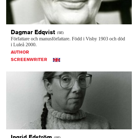
Dagmar
Edqvist
(SE)
Författare
och
manusförfattare.
Född
i
Visby
1903
och
död
i
Luleå
2000.
AUTHOR
SCREENWRITER
Ingrid
Edström
(SE)