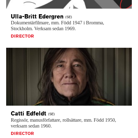
Ulla-Britt
Edergren
(SE)
Dokumentärfilmare,
mm.
Född
1947
i
Bromma,
Stockholm.
Verksam
sedan
1969.
DIRECTOR
Catti
Edfeldt
(SE)
Regissör,
manusförfattare,
rollsättare,
mm.
Född
1950,
verksam
sedan
1960.
DIRECTOR