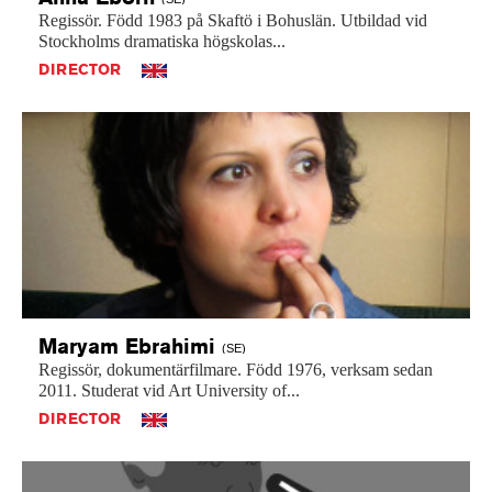
Regissör.
Född
1983
på
Skaftö
i
Bohuslän.
Utbildad
vid
Stockholms
dramatiska
högskolas...
DIRECTOR
Maryam
Ebrahimi
(SE)
Regissör,
dokumentärfilmare.
Född
1976,
verksam
sedan
2011.
Studerat
vid
Art
University
of...
DIRECTOR