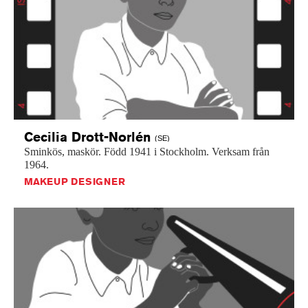
Cecilia
Drott-Norlén
(SE)
Sminkös,
maskör.
Född
1941
i
Stockholm.
Verksam
från
1964.
MAKEUP DESIGNER