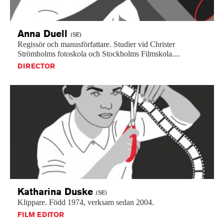
Anna
Duell
(SE)
Regissör
och
manusförfattare.
Studier
vid
Christer
Strömholms
fotoskola
och
Stockholms
Filmskola....
DIRECTOR
Katharina
Duske
(SE)
Klippare.
Född
1974,
verksam
sedan
2004.
FILM EDITOR