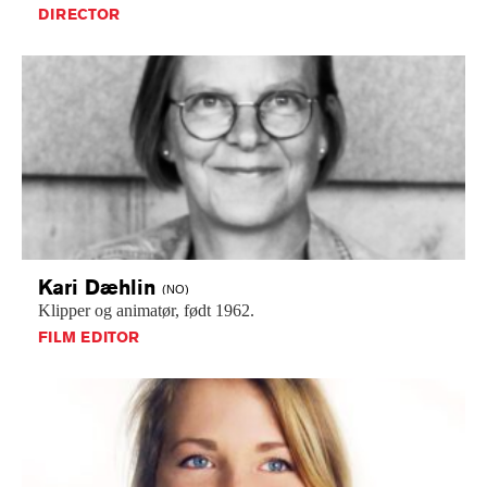
DIRECTOR
Kari
Dæhlin
(NO)
Klipper
og
animatør,
født
1962.
FILM EDITOR