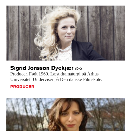
Sigrid Jonsson
Dyekjær
(DK)
Producer.
Født
1969.
Læst
dramaturgi
på
Århus
Universitet.
Underviser
på
Den
danske
Filmskole.
PRODUCER