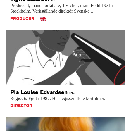
Producent,
manusförfattare,
TV-chef,
m.m.
Född
1931
i
Stockholm.
Verkställande
direktör
Svenska...
PRODUCER
Pia Louise
Edvardsen
(NO)
Regissør.
Født
i
1987.
Har
regissert
flere
kortfilmer.
DIRECTOR