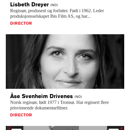
Lisbeth
Dreyer
(NO)
Regissør,
produsent
og
forfatter.
Født
i
1962.
Leder
produksjonsselskapet
Ibis
Film
AS,
og
har...
DIRECTOR
Åse Svenheim
Drivenes
(NO)
Norsk
regissør,
født
1977
i
Tromsø.
Har
regissert
flere
prisvinnende
dokumentarfilmer.
DIRECTOR