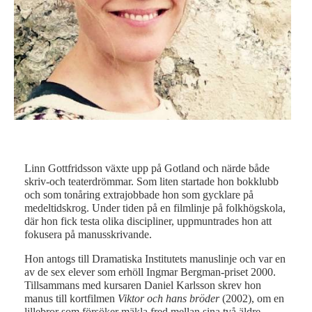
Linn Gottfridsson växte upp på Gotland och närde både
skriv-och teaterdrömmar. Som liten startade hon bokklubb
och som tonåring extrajobbade hon som gycklare på
medeltidskrog. Under tiden på en filmlinje på folkhögskola,
där hon fick testa olika discipliner, uppmuntrades hon att
fokusera på manusskrivande.
Hon antogs till Dramatiska Institutets manuslinje och var en
av de sex elever som erhöll Ingmar Bergman-priset 2000.
Tillsammans med kursaren Daniel Karlsson skrev hon
manus till kortfilmen
Viktor och hans bröder
(2002), om en
lillebror som försöker mäkla fred mellan sina två äldre