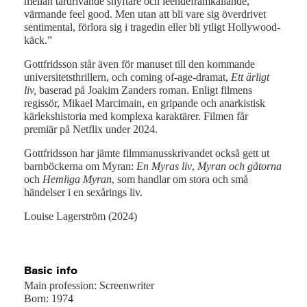
mellan tårdrivande snyftare och leendeframkallande,
värmande feel good. Men utan att bli vare sig överdrivet
sentimental, förlora sig i tragedin eller bli ytligt Hollywood-
käck.”
Gottfridsson står även för manuset till den kommande
universitetsthrillern, och coming of-age-dramat,
Ett ärligt
liv,
baserad på Joakim Zanders roman. Enligt filmens
regissör, Mikael Marcimain, en gripande och anarkistisk
kärlekshistoria med komplexa karaktärer. Filmen får
premiär på Netflix under 2024.
Gottfridsson har jämte filmmanusskrivandet också gett ut
barnböckerna om Myran:
En Myras liv
,
Myran och gåtorna
och
Hemliga Myran
, som handlar om stora och små
händelser i en sexårings liv.
Louise Lagerström (2024)
Basic info
Main profession: Screenwriter
Born: 1974