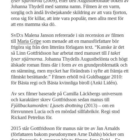
lyser stjärnorna
(2009), efter den Augustbelönade boken av
Johanna Thydell med samma namn. Filmen är en varm,
sorglig och ändå livsbejakande skildring av att vara fjorton,
oroa sig för killar, att inte vara populär, men allra mest för
att ens mamma ska dö.
SvD:s Malena Janson refererade i sin recension av filmen
till
Maria Gripe
som menade att en manusförfattare bör
frigöra sig från den litterära förlagans text. “Kanske är det
så Linn Gottfridsson har arbetat med manuset till
I taket
lyser stjärnorna
. Johanna Thydells Augustbelönta och högt
älskade roman finns där i form av en grundproblematik och
en stämning, men mycket har förändrats i syfte att främja ett
filmiskt berättande.” Filmen erhöll två Guldbaggar 2010:
för Bästa regi och Bästa kvinnliga biroll (Anki Lidén).
Av sex filmer baserade på Camilla Läckbergs universum
och karaktärer skrev Gottfridsson sedan manus till
Fjällbackamorden: Ljusets drottning
(2013) – om en
försvunnen Lucia och en mördad sillfabrikör. Regi stod
Rickard Petrelius för.
2015 står Gottfridsson för manus när tre av Jan Arnalds
(författaren bakom pseudonymen Arne Dahls) böcker om