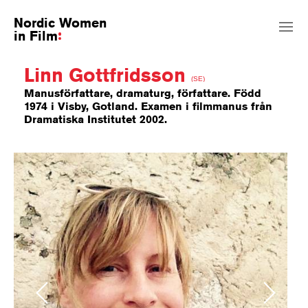
Nordic Women
in Film
Linn Gottfridsson
(SE)
Manusförfattare, dramaturg, författare. Född
1974 i Visby, Gotland. Examen i filmmanus från
Dramatiska Institutet 2002.
Previous
Next