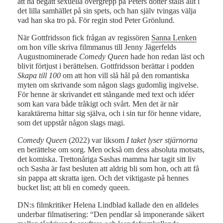
att ha begått sexuella övergrepp på Peters dotter ställs allt i
det lilla samhället på sin spets, och han själv tvingas välja
vad han ska tro på. För regin stod Peter Grönlund.
När Gottfridsson fick frågan av regissören
Sanna Lenken
om hon ville skriva filmmanus till Jenny Jägerfelds
Augustnominerade
Comedy Queen
hade hon redan läst och
blivit förtjust i berättelsen. Gottfridsson berättar i podden
Skapa till 100
om att hon vill slå hål på den romantiska
myten om skrivande som någon slags gudomlig ingivelse.
För henne är skrivandet ett stångande med text och idéer
som kan vara både tråkigt och svårt. Men det är när
karaktärerna hittar sig själva, och i sin tur för henne vidare,
som det uppstår någon slags magi.
Comedy Queen
(2022) var liksom
I taket lyser stjärnorna
en berättelse om sorg. Men också om dess absoluta motsats,
det komiska. Trettonåriga Sashas mamma har tagit sitt liv
och Sasha är fast besluten att aldrig bli som hon, och att få
sin pappa att skratta igen. Och det viktigaste på hennes
bucket list; att bli en comedy queen.
DN:s filmkritiker Helena Lindblad kallade den en alldeles
underbar filmatisering: “Den pendlar så imponerande säkert