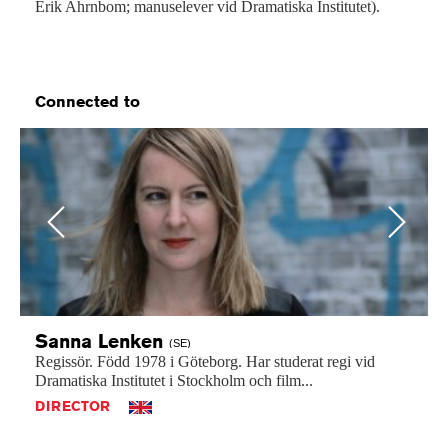
Erik Ahrnbom; manuselever vid Dramatiska Institutet).
Connected to
Previous
Next
Sanna
Lenken
(SE)
Regissör.
Född
1978
i
Göteborg.
Har
studerat
regi
vid
Dramatiska
Institutet
i
Stockholm
och
film...
DIRECTOR