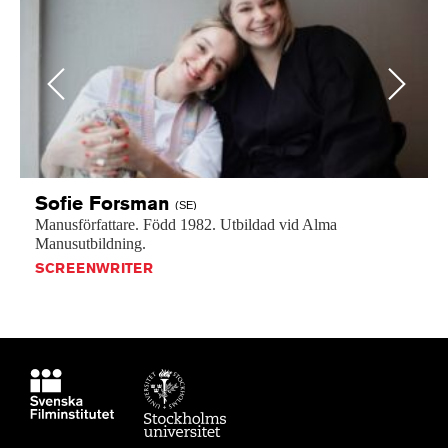
Previous
Next
Sofie
Forsman
(SE)
Manusförfattare.
Född
1982.
Utbildad
vid
Alma
Manusutbildning.
SCREENWRITER