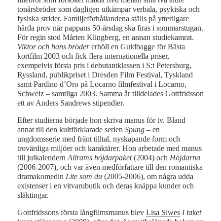
tonårsbröder som dagligen utkämpar verbala, psykiska och
fysiska strider. Familjeförhållandena ställs på ytterligare
hårda prov när pappans 50-årsdag ska firas i sommarstugan.
För regin stod Mårten Klingberg, en annan studiekamrat.
Viktor och hans bröder
erhöll en Guldbagge för Bästa
kortfilm 2003 och fick flera internationella priser,
exempelvis första pris i debutantklassen i S:t Petersburg,
Ryssland, publikpriset i Dresden Film Festival, Tyskland
samt Pardino d’Oro på Locarno filmfestival i Locarno,
Schweiz – samtliga 2003. Samma år tilldelades Gottfridsson
ett av Anders Sandrews stipendier.
Efter studierna började hon skriva manus för tv. Bland
annat till den kultförklarade serien
Spung
– en
ungdomsserie med fränt tilltal, nyskapande form och
trovärdiga miljöer och karaktärer. Hon arbetade med manus
till julkalendern
Allrams höjdarpaket
(2004) och
Höjdarna
(2006-2007), och var även medförfattare till den romantiska
dramakomedin
Lite som du
(2005-2006), om några udda
existenser i en vitvarubutik och deras knäppa kunder och
släktingar.
Gottfridssons första långfilmsmanus blev
Lisa Siwes
I taket