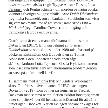
den fingerade A-gruppen blir tv-filmer:
Arne Dahl – En
midsommarnattsdröm
(regi: Trygve Allister Diesen,
Lisa
Farzaneh
och Pontus Klänge), om morden på några polska
kvinnor i Sveriges skuggsamhälle;
Arne Dahl: Dödsmässa
(regi: Lisa Farzaneh), om ett bankrån i Stockholm som visar
sig vara täckmantel för något större; samt
Arne Dahl –
Mörkertal
(regi:
Caroline Cowan
), om mc-gäng och
trafficking i Europa och Sverige.
Gottfridsson är en av manusförfattarna till miniserien
Enkelstöten
(2017). En nyinspelning av tv-serien
Dubbelstötarna
som sändes under 1980-talet, baserad på
böckerna Enkelstöten och Dubbelstöten av Tomas
Arvidsson. I den uppdaterade versionen sågs
skådespelarduon Lotta Tejle och Sissela Kyle som damerna
som löser sina triviala liv och ekonomiska problem genom
att satsa på en kriminell karriär.
Tillsammans med
Antonia Pyk
och Anders Weidemann
skrev Gottfridsson även manus till HBO-satsningen
Björnstad
(2019), som bygger på romanen av Fredrik
Backman med samma namn. Serien skildrar hockeystjärnan
Peter som återvänder till hemstaden Björnstad för att träna
juniorlaget i ishockey. När en av lagets spelare anklagas för