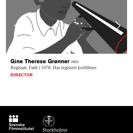
Previous
Next
Gine Therese
Grønner
(NO)
Regissør.
Født
i
1978.
Har
regissert
kortfilmer.
DIRECTOR