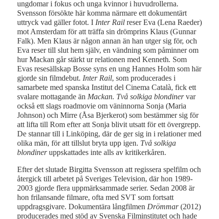
ungdomar i fokus och unga kvinnor i huvudrollerna.
Svensson försökte här komma närmare ett dokumentärt
uttryck vad gäller fotot. I
Inter Rail
reser Eva (Lena Raeder)
mot Amsterdam för att träffa sin drömprins Klaus (Gunnar
Falk). Men Klaus är någon annan än han utger sig för, och
Eva reser till slut hem själv, en vändning som påminner om
hur Mackan går stärkt ur relationen med Kenneth
.
Som
Evas resesällskap Bosse syns en ung Hannes Holm som här
gjorde sin filmdebut.
Inter Rail
, som producerades i
samarbete med spanska Institut del Cinema Català, fick ett
svalare mottagande än
Mackan.
Två solkiga blondiner
var
också ett slags roadmovie om väninnorna Sonja (Maria
Johnson) och Mirre (Åsa Bjerkerot) som bestämmer sig för
att lifta till Rom efter att Sonja blivit utsatt för ett övergrepp.
De stannar till i Linköping, där de ger sig in i relationer med
olika män, för att tillslut bryta upp igen.
Två solkiga
blondiner
uppskattades inte alls av kritikerkåren.
Efter det slutade Birgitta Svensson att regissera spelfilm och
återgick till arbetet på Sveriges Television, där hon 1989-
2003 gjorde flera uppmärksammade serier. Sedan 2008 är
hon frilansande filmare, ofta med SVT som fortsatt
uppdragsgivare. Dokumentära långfilmen
Drömmar
(2012)
producerades med stöd av Svenska Filminstitutet och hade