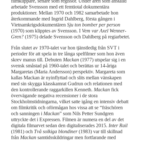
filmklippare, senare som regissör. Under åren som anställd
arbetade Svensson med ett femtiotal dokumentära
produktioner. Mellan 1970 och 1982 samarbetade hon
återkommande med Ingrid Dahlberg, första gången i
Vietnamkrigsdokumentären
Sju ton bomber per person
(1970) som klipptes av Svensson. I
V
em var Axel Wenner-
Gren?
(1975) delade Svensson och Dahlberg på regiarbetet.
Från slutet av 1970-talet var hon tjänstledig från SVT i
perioder för att spela in tre långa spelfilmer som hon även
skrev manus till. Debuten
Mackan
(1977) utspelar sig i en
svensk småstad på 1960-talet och berättas ur 14-åriga
Margaretas (Maria Andersson) perspektiv. Margareta som
kallas Mackan är nyinflyttad och slits mellan vänskapen
med sin skygga klasskamrat Gudrun och relationen med
den kontrollerande raggarkillen Kenneth.
Mackan
fick
övervägande negativa recensioner i de stora
Stockholmstidningarna, vilket satte igång en intensiv debatt
om filmkritik och oförmågan hos vissa att se “fräschören
och sanningen i
Mackan
” som Nils Petter Sundgren
uttryckte det i Expressen. Filmen är numera en del av det
digitala filmarvet sedan den digitaliserades 2015.
Inter Rail
(1981) och
Två solkiga blondiner
(1983) var till skillnad
från
Mackan
samtidsskildringar men fortfarande med