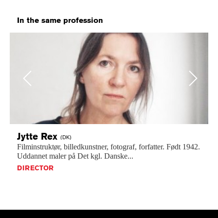
In the same profession
Previous
Next
Jytte
Rex
(DK)
Filminstruktør,
billedkunstner,
fotograf,
forfatter.
Født
1942.
Uddannet
maler
på
Det
kgl.
Danske...
DIRECTOR