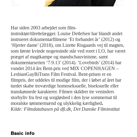
Har siden 2003 arbejdet som film-
instruktør/tilrettelægger. Louise Detlefsen har blandt andet
instrueret dokumentarfilmene ‘Et forbandet år’ (2012) og
‘Hjerter dame’ (2018), om Lizette Risgaards vej til magten,
som første kvinde nogensinde står ved roret i LO, har været
præget af magtkampe og mandschauvinisme, samt
dokumentarserien ‘7.9.13’ (2014). ‘Lovebirds’ (2014) har
vundet 2014 års Bent-pris ved MIX COPENHAGEN –
LesbianGayBiTrans Film Festival. Bent-prisen er en
filmpris, der uddeles til modige film, der i løbet af året har
turdet skabe troværdige homoseksuelle, biseksuelle eller
transkønnede karakterer. Filmen skildrer tre veninders
storbyliv fra fest og sorgløshed i den lyse sommernat til
moralske tømmermænd og ulykkelig kærlighed
.
Kilde: Filmdatabasen på dfi.dk, Det Danske Filminstitut
Basic info