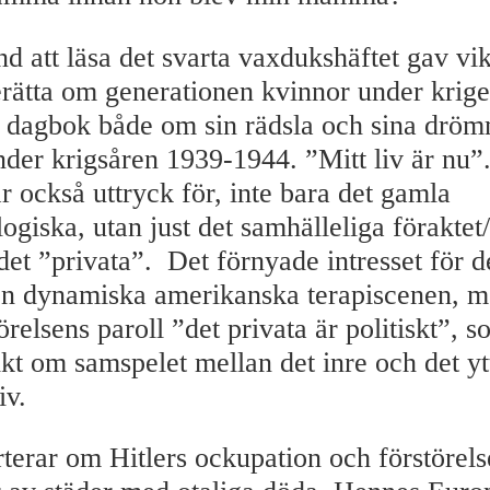
d att läsa det svarta vaxdukshäftet gav vik
berätta om generationen kvinnor under krige
in dagbok både om sin rädsla och sina drö
der krigsåren 1939-1944. ”Mitt liv är nu”.
r också uttryck för, inte bara det gamla
ogiska, utan just det samhälleliga föraktet/
det ”privata”. Det förnyade intresset för d
en dynamiska amerikanska terapiscenen, m
örelsens paroll ”det privata är politiskt”, 
ikt om samspelet mellan det inre och det yt
iv.
terar om Hitlers ockupation och förstörels