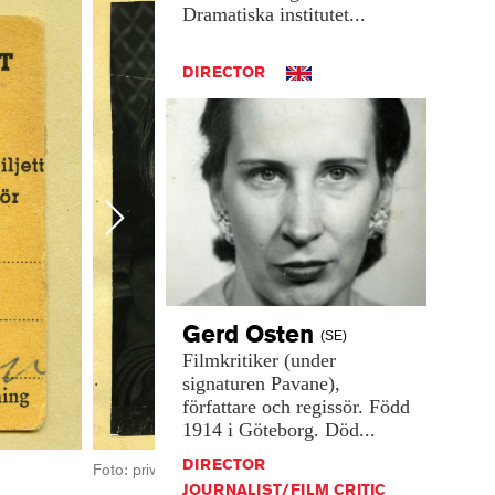
Dramatiska
institutet...
DIRECTOR
Next
Gerd
Osten
(SE)
Filmkritiker
(under
signaturen
Pavane),
författare
och
regissör.
Född
1914
i
Göteborg.
Död...
DIRECTOR
Foto: privat
Foto
JOURNALIST/FILM CRITIC