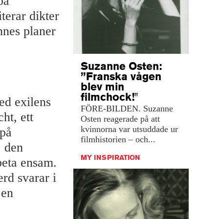
pa
terar dikter
nnes planer
Suzanne Osten:
”Franska vågen
blev min
filmchock!"
ed exilens
FÖRE-BILDEN. Suzanne
ht, ett
Osten reagerade på att
kvinnorna var utsuddade ur
på
filmhistorien – och...
, den
MY INSPIRATION
beta ensam.
erd svarar i
 en