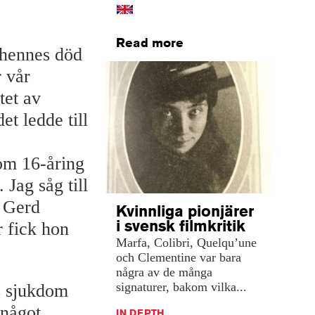
Read more
d hennes död
r vår
tet av
et ledde till
som 16-åring
Jag såg till
h Gerd
Kvinnliga pionjärer
i svensk filmkritik
 fick hon
Marfa, Colibri, Quelqu’une
och Clementine var bara
några av de många
signaturer, bakom vilka...
s sjukdom
 något,
IN DEPTH