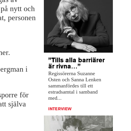
på nytt och
at, personen
ner.
”Tills alla barriärer
är rivna…”
Bergman i
Regissörerna Suzanne
Osten och Sanna Lenken
sammanfördes till ett
estradsamtal i samband
porre för
med...
tt själva
INTERVIEW