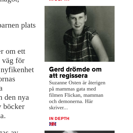
barnen plats
er om ett
 väg för
 nyfikenhet
Gerd drömde om
att regissera
nornas
Suzanne Osten är återigen
a
på mammas gata med
filmen Flickan, mamman
ch den nya
och demonerna. Här
v böcker
skriver...
a.
IN DEPTH
gas av