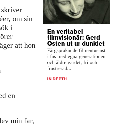
 skriver
er, om sin
sök i
En veritabel
sörer
filmvisionär: Gerd
Osten ut ur dunklet
äger att hon
Färgsprakande filmentusiast
i fas med egna generationen
och äldre gardet, fri och
frustrerad...
m
IN DEPTH
ed en
ev min far,