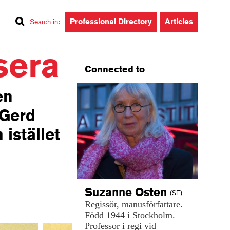
Professional Directory
Articles
Search in
:
sera
Connected to
en
 Gerd
istället
Suzanne
Osten
(SE)
Regissör,
manusförfattare.
Född
1944
i
Stockholm.
Professor
i
regi
vid