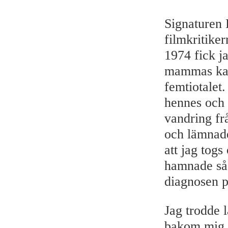
Signaturen 
filmkritike
1974 fick j
mammas kass
femtiotalet.
hennes och 
vandring frå
och lämnade
att jag tog
hamnade så
diagnosen p
Jag trodde 
bakom mig oc