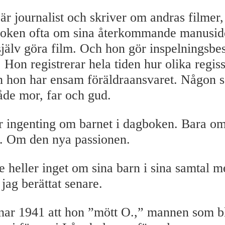
r journalist och skriver om andras filmer,
boken ofta om sina återkommande manusidé
 själv göra film. Och hon gör inspelningsbe
. Hon registrerar hela tiden hur olika regis
h hon har ensam föräldraansvaret. Någon s
både mor, far och gud.
 ingenting om barnet i dagboken. Bara o
. Om den nya passionen.
heller inget om sina barn i sina samtal m
 jag berättat senare.
ar 1941 att hon ”mött O.,” mannen som bl