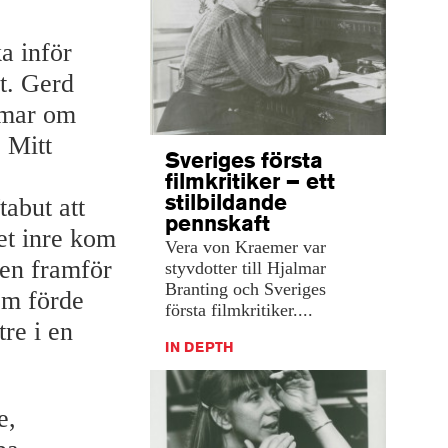
a inför
t. Gerd
mmar om
 Mitt
Sveriges första
filmkritiker – ett
stilbildande
tabut att
pennskaft
et inre kom
Vera von Kraemer var
en framför
styvdotter till Hjalmar
Branting och Sveriges
som förde
första filmkritiker....
tre i en
IN DEPTH
e,