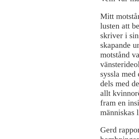
Mitt motstån
lusten att 
skriver i s
skapande un
motstånd va
vänsterideol
syssla med 
dels med d
allt kvinnor
fram en ins
människas l
Gerd rappor