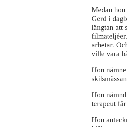
Medan hon ä
Gerd i dag
längtan att
filmateljéer
arbetar. Oc
ville vara 
Hon nämner
skilsmässan
Hon nämnde 
terapeut får
Hon anteckn