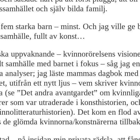
ssamhället och själv bilda familj.
 fem starka barn – minst. Och jag ville ge 
st samhälle, fullt av konst…
tiska uppvaknande – kvinnorörelsens vision
lt samhälle med barnet i fokus – såg jag en
ka analyser; jag läste mammas dagbok med
let, utifrån ett nytt ljus – vem skriver kvin
ia (se ”Det andra avantgardet” om kvinnlig
rer som var utraderade i konsthistorien, o
innolitteraturhistorien). Det kom en flod a
 de glömda kvinnorna/konstnärerna tillbak
ad – på insidan min privata rädsla, att fån