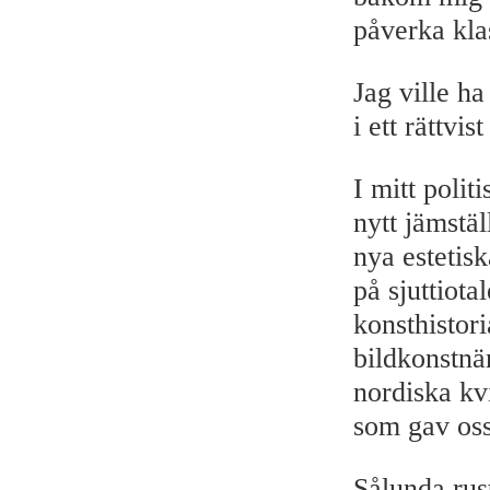
påverka kla
Jag ville ha
i ett rättvi
I mitt poli
nytt jämstäl
nya estetis
på sjuttiota
konsthistor
bildkonstnä
nordiska kv
som gav oss
Sålunda rust