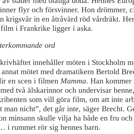
 av städer med otaliga döda. Hennes Euro
änner flyr och försvinner. Hon drömmer, ci
en krigsvår in en åtråvärd röd vårdräkt. He
film i Frankrike ligger i aska.
 återkommande ord
skrivhäftet innehåller möten i Stockholm m
d annat mötet med dramatikern Bertold Brec
ir en scen i filmen
Mamma
. Han kommer 
med två älskarinnor och undervisar henne
ibenten som vill göra film, om att inte ar
t man nicht”, det går inte, säger Brecht. G
hon minsann skulle vilja ha både en fru och
… i rummet rör sig hennes barn.