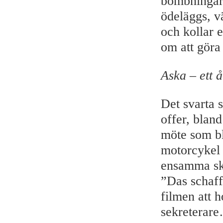
bombningar
ödeläggs, v
och kollar 
om att göra 
Aska – ett
Det svarta 
offer, blan
möte som bl
motorcykel 
ensamma skr
”Das schaff
filmen att 
sekreterare