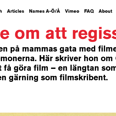
h
Articles
Names A-Ö/Å
Vimeo
FAQ
About
 om att regis
gen på mammas gata med film
monerna. Här skriver hon om
 få göra film – en längtan som 
i en gärning som filmskribent.