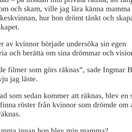
om och skam, ville jag lära känna mamma 
rkeskvinnan, hur hon drömt tänkt och skap
kapet.
r av kvinnor började undersöka sin egen
ria och berätta om sina drömmar och visio
e filmer som görs räknas”, sade Ingmar 
ju jag läste.
ad som sedan kommer att räknas, blev en s
 finna röster från kvinnor som drömde om a
räknas.
amma innan hon blev min mamma?