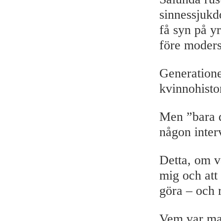
sinnessjukd
få syn på y
före moders
Generatione
kvinnohisto
Men ”bara d
någon interv
Detta, om v
mig och att
göra – och 
Vem var m