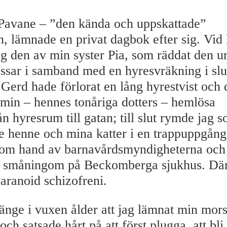
Pavane – ”den kända och uppskattade”
rn, lämnade en privat dagbok efter sig. Vi
ag den av min syster Pia, som räddat den u
ar i samband med en hyresvräkning i slu
 Gerd hade förlorat en lång hyrestvist och d
min – hennes tonåriga dotters – hemlösa
n hyresrum till gatan; till slut rymde jag 
 henne och mina katter i en trappuppgång. 
s om hand av barnavårdsmyndigheterna oc
 småningom på Beckomberga sjukhus. Där
aranoid schizofreni.
länge i vuxen ålder att jag lämnat min mor
h satsade hårt på att först plugga, att bli