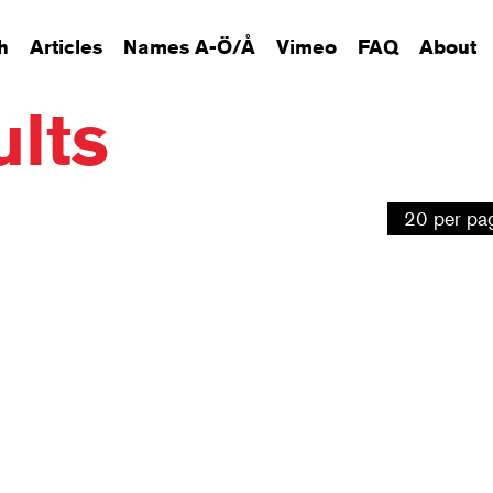
h
Articles
Names A-Ö/Å
Vimeo
FAQ
About
lts
Select
20 per pa
number
of
results
per
page