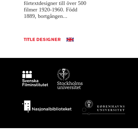
förtextdesigner
till
över
500
filmer
1920-1960.
Född
1889,
bortgången...
TITLE DESIGNER