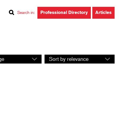
Professional Directory
Articles
Search in
:
Select
ge
Sort by relevance
sorting
order