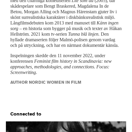
med den charmiga komediserien
Lite som du
(2005), där
skådespelare som Bengt Braskered, Magdalena In de
Betou, Morgan Alling och Magnus Härenstam gjuter liv i
skönt surrealistiska karaktärer i diskbänksrealistisk miljö.
Långfilmsdebuten kom 2013 med manuset till
Känn ingen
sorg
– en historia som bygger på musik och texter av Håkan
Hellström. 2021 kom tv-serien
Tunna blå linjen.
Den
hyllade dramaserien följer Malmö-polisen genom vardag
och på utryckning, och har en närmast dokumentär känsla.
Inspelningen skedde den 11 november 2022, under
konferensen
Feminist film history in Scandinavia: new
approaches, methodologies, and connections. Focus:
Screenwriting
.
AUTHOR NORDIC WOMEN IN FILM
Connected to