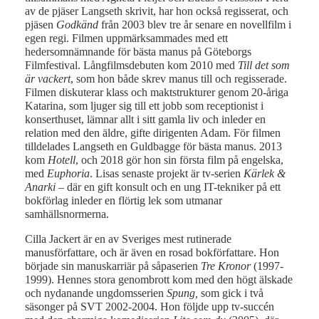
av de pjäser Langseth skrivit, har hon också regisserat, och
pjäsen
Godkänd
från 2003 blev tre år senare en novellfilm i
egen regi. Filmen uppmärksammades med ett
hedersomnämnande för bästa manus på Göteborgs
Filmfestival. Långfilmsdebuten kom 2010 med
Till det som
är vackert
, som hon både skrev manus till och regisserade.
Filmen diskuterar klass och maktstrukturer genom 20-åriga
Katarina, som ljuger sig till ett jobb som receptionist i
konserthuset, lämnar allt i sitt gamla liv och inleder en
relation med den äldre, gifte dirigenten Adam. För filmen
tilldelades Langseth en Guldbagge för bästa manus. 2013
kom
Hotell
, och 2018 gör hon sin första film på engelska,
med
Euphoria
. Lisas senaste projekt är tv-serien
Kärlek &
Anarki
– där en gift konsult och en ung IT-tekniker på ett
bokförlag inleder en flörtig lek som utmanar
samhällsnormerna.
Cilla Jackert är en av Sveriges mest rutinerade
manusförfattare, och är även en rosad bokförfattare. Hon
började sin manuskarriär på såpaserien
Tre Kronor
(1997-
1999). Hennes stora genombrott kom med den högt älskade
och nydanande ungdomsserien
Spung,
som gick i två
säsonger på SVT 2002-2004. Hon följde upp tv-succén