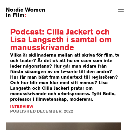
Nordic Women
in Film
Podcast: Cilla Jackert och
Lisa Langseth i samtal om
manusskrivande
Vilka är skillnaderna mellan att skriva för film, tv
och teater? Är det ok att ha en scen som inte
leder någonstans? Hur går man vidare från
första säsongen av en tv-serie till den andra?
Hur får man bäst fram undertext till regissören?
Och hur blir man klar med sitt manus? Lisa
Langseth och Cilla Jackert pratar om
manusskrivande och arbetsprocess. Tytti Soila,
professor i filmvetenskap, modererar.
INTERVIEW
PUBLISHED DECEMBER, 2022