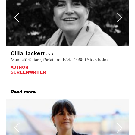
Previous
Next
Cilla
Jackert
(SE)
Manusförfattare,
författare.
Född
1968
i
Stockholm.
AUTHOR
SCREENWRITER
Read more
Previous
Next