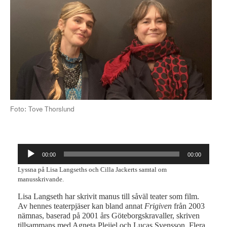
Foto: Tove Thorslund
Audio
00:00
00:00
Player
Lyssna på Lisa Langseths och Cilla Jackerts samtal om
manusskrivande.
Lisa Langseth har skrivit manus till såväl teater som film.
Av hennes teaterpjäser kan bland annat
Frigiven
från 2003
nämnas, baserad på 2001 års Göteborgskravaller, skriven
tillsammans med Agneta Pleijel och Lucas Svensson. Flera