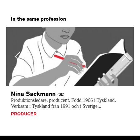
In the same profession
Previous
Next
Nina
Sackmann
(SE)
Produktionsledare,
producent.
Född
1966
i
Tyskland.
Verksam
i
Tyskland
från
1991
och
i
Sverige...
PRODUCER