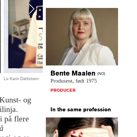
Next
Bente
Maalen
(NO)
L
Liv Karin Dahlstrøm
Produsent,
født
1975
PRODUCER
 Kunst- og
linja.
In the same profession
i på flere
å