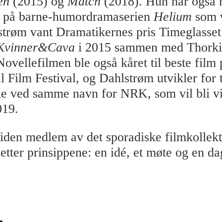
en
(2015) og
Match
(2018). Hun har også r
 på barne-humordramaserien
Helium
som 
røm vant Dramatikernes pris Timeglasset
Kvinner&Cava
i 2015 sammen med Thorki
ovellefilmen ble også kåret til beste film 
l Film Festival, og Dahlstrøm utvikler for 
erie ved samme navn for NRK, som vil bli vi
019.
tiden medlem av det sporadiske filmkollekt
 etter prinsippene: en idé, et møte og en d