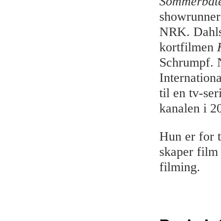
Sommerbåt
showrunner
NRK. Dahlst
kortfilmen
Schrumpf. N
Internationa
til en tv-s
kanalen i 2
Hun er for 
skaper film
filming.