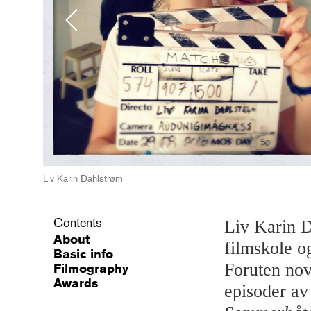
Previous
Liv Karin Dahlstrøm
Contents
Liv Karin D
About
filmskole o
Basic info
Foruten no
Filmography
Awards
episoder a