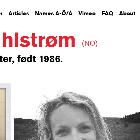
h
Articles
Names A-Ö/Å
Vimeo
FAQ
About
ahlstrøm
(NO)
er, født 1986.