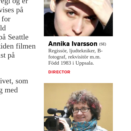
egi og er
vises på
 for
ld
på Seattle
Annika
Ivarsson
tiden filmen
(SE)
Regissör,
ljudtekniker,
B-
st på
fotograf,
rekvisitör
m.m.
Född
1983
i
Uppsala.
DIRECTOR
ivet, som
ag med