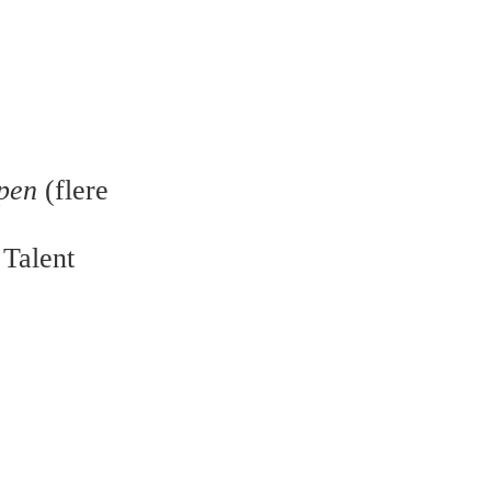
pen
(flere
 Talent