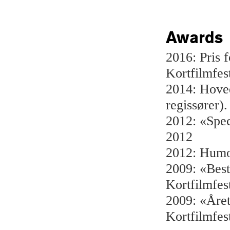
Awards
2016: Pris 
Kortfilmfes
2014: Hoved
regissører).
2012: «Spec
2012
2012: Humo
2009: «Bes
Kortfilmfest
2009: «År
Kortfilmfest