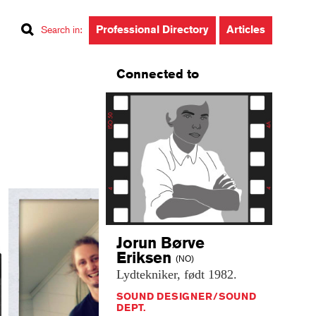
Professional Directory
Articles
Search in
:
Connected to
Jorun Børve
Eriksen
(NO)
Lydtekniker,
født
1982.
SOUND DESIGNER/SOUND
DEPT.