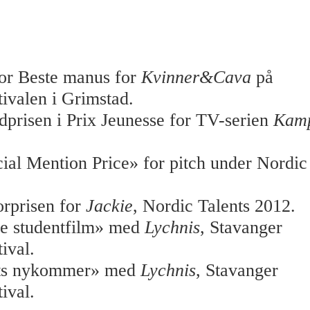
for Beste manus for
Kvinner&Cava
på
tivalen i Grimstad.
prisen i Prix Jeunesse for TV-serien
Kam
ial Mention Price» for pitch under Nordic
rprisen for
Jackie
, Nordic Talents 2012.
te studentfilm» med
Lychnis
, Stavanger
ival.
ets nykommer» med
Lychnis
, Stavanger
ival.