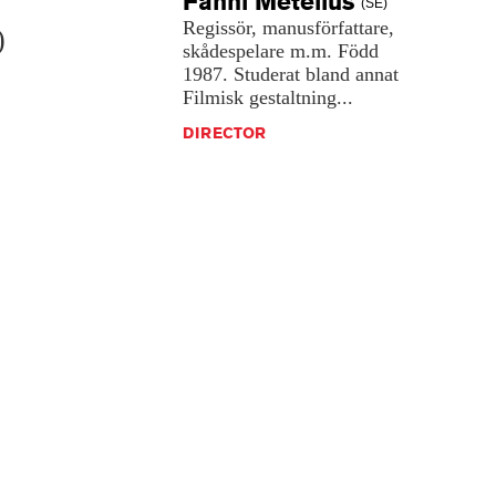
Fanni
Metelius
(SE)
Regissör,
manusförfattare,
)
skådespelare
m.m.
Född
1987.
Studerat
bland
annat
Filmisk
gestaltning...
DIRECTOR