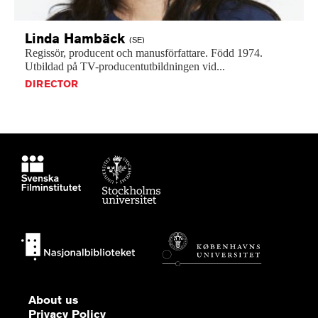
Linda
Hambäck
(SE)
Regissör,
producent
och
manusförfattare.
Född
1974.
Utbildad
på
TV-producentutbildningen
vid...
DIRECTOR
About us
Privacy Policy