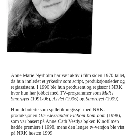
e
Det
Gl
Anne Marie Nørholm har væt aktiv i film siden 1970-tallet,
da hun innledet et yrkesliv som script, produksjonsleder og
regiassistent. I 1990 ble hun produsent og regissør i NRK,
hvor hun har jobbet med TV-programmer som
Midt i
Smørøyet
(1991-96),
Asylet
(1996) og
Smørøyet
(1999).
Hun debuterte som spillefilmregissør med NRK-
produksjonen
Ole Aleksander Filibom-bom-bom
(1998),
som var basert på Anne-Cath Vestlys bøker. Kinofilmen
hadde premiere i 1998, mens den lengre tv-versjon ble vist
på NRK høsten 1999.