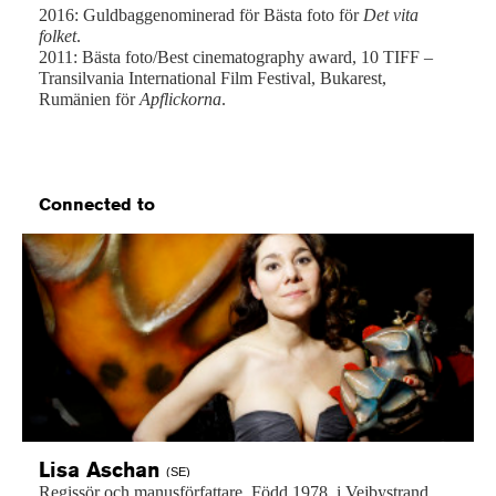
2016: Guldbaggenominerad för Bästa foto för
Det vita
folket
.
2011: Bästa foto/Best cinematography award, 10 TIFF –
Transilvania International Film Festival, Bukarest,
Rumänien för
Apflickorna
.
Connected to
Lisa
Aschan
(SE)
Regissör
och
manusförfattare.
Född
1978,
i
Vejbystrand,