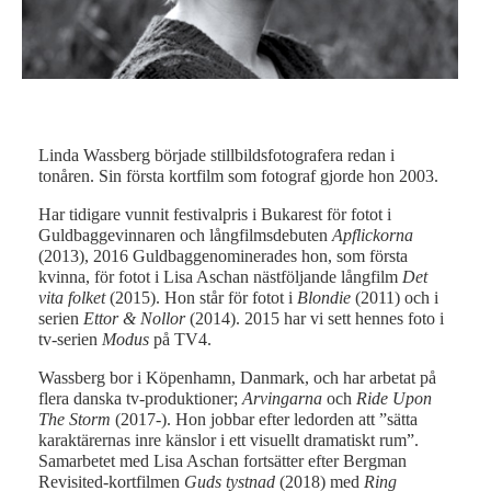
Linda Wassberg började stillbildsfotografera redan i
tonåren. Sin första kortfilm som fotograf gjorde hon 2003.
Har tidigare vunnit festivalpris i Bukarest för fotot i
Guldbaggevinnaren och långfilmsdebuten
Apflickorna
(2013), 2016 Guldbaggenominerades hon, som första
kvinna, för fotot i Lisa Aschan nästföljande långfilm
Det
vita folket
(2015). Hon står för fotot i
Blondie
(2011) och i
serien
Ettor &
Nollor
(2014). 2015 har vi sett hennes foto i
tv-serien
Modus
på TV4.
Wassberg bor i Köpenhamn, Danmark, och har arbetat på
flera danska tv-produktioner;
Arvingarna
och
Ride Upon
The Storm
(2017-). Hon jobbar efter ledorden att ”sätta
karaktärernas inre känslor i ett visuellt dramatiskt rum”.
Samarbetet med Lisa Aschan fortsätter efter Bergman
Revisited-kortfilmen
Guds tystnad
(2018) med
Ring