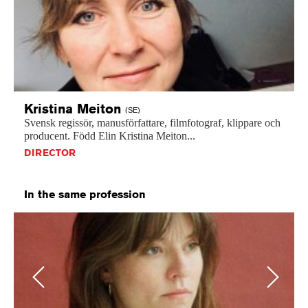
Kristina
Meiton
(SE)
Svensk
regissör,
manusförfattare,
filmfotograf,
klippare
och
producent.
Född
Elin
Kristina
Meiton...
DIRECTOR
In the same profession
Previous
Next