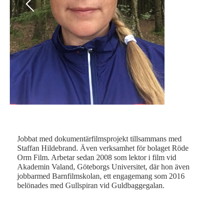
Previous
Next
in
Gul
.
Sjö
Jobbat med dokumentärfilmsprojekt tillsammans med
Staffan Hildebrand. Även verksamhet för bolaget Röde
Orm Film. Arbetar sedan 2008 som lektor i film vid
Akademin Valand, Göteborgs Universitet, där hon även
jobbarmed Barnfilmskolan, ett engagemang som 2016
belönades med Gullspiran vid Guldbaggegalan.