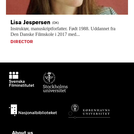
Lisa
Jespersen
(DK)
Instruktør,
manuskriptforfatter.
Født
1988.
Uddannet
fra
Den
Danske
Filmskole
i
2017
med...
DIRECTOR
About us