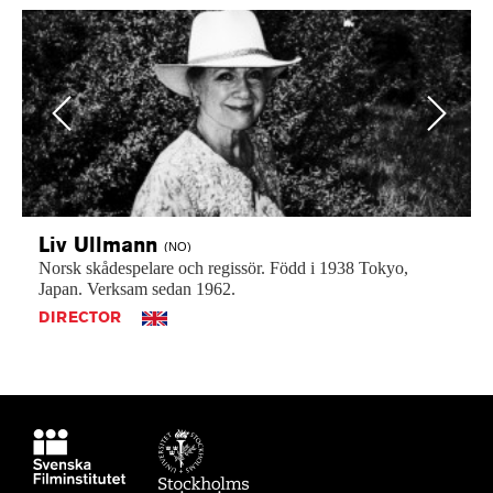
Previous
Next
Liv
Ullmann
(NO)
Norsk
skådespelare
och
regissör.
Född
i
1938
Tokyo,
Japan.
Verksam
sedan
1962.
DIRECTOR