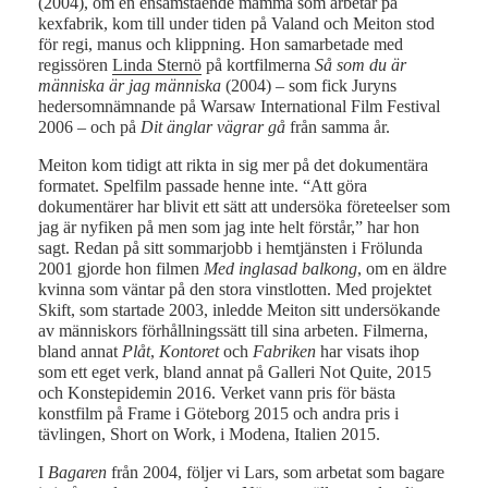
(2004), om en ensamstående mamma som arbetar på
kexfabrik, kom till under tiden på Valand och Meiton stod
för regi, manus och klippning. Hon samarbetade med
regissören
Linda Sternö
på kortfilmerna
Så som du är
människa är jag människa
(2004) – som fick Juryns
hedersomnämnande på Warsaw International Film Festival
2006 – och på
Dit änglar vägrar gå
från samma år.
Meiton kom tidigt att rikta in sig mer på det dokumentära
formatet. Spelfilm passade henne inte. “Att göra
dokumentärer har blivit ett sätt att undersöka företeelser som
jag är nyfiken på men som jag inte helt förstår,” har hon
sagt. Redan på sitt sommarjobb i hemtjänsten i Frölunda
2001 gjorde hon filmen
Med inglasad balkong
, om en äldre
kvinna som väntar på den stora vinstlotten. Med projektet
Skift, som startade 2003, inledde Meiton sitt undersökande
av människors förhållningssätt till sina arbeten. Filmerna,
bland annat
Plåt
,
Kontoret
och
Fabriken
har visats ihop
som ett eget verk, bland annat på Galleri Not Quite, 2015
och Konstepidemin 2016. Verket vann pris för bästa
konstfilm på Frame i Göteborg 2015 och andra pris i
tävlingen, Short on Work, i Modena, Italien 2015.
I
Bagaren
från 2004, följer vi Lars, som arbetat som bagare