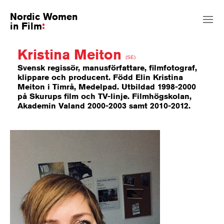
Nordic Women
in Film
Kristina Meiton
(SE)
Svensk regissör, manusförfattare, filmfotograf,
klippare och producent. Född Elin Kristina
Meiton i Timrå, Medelpad. Utbildad 1998-2000
på Skurups film och TV-linje. Filmhögskolan,
Akademin Valand 2000-2003 samt 2010-2012.