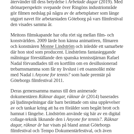
återvänder till dess betydelse i
Arbetade dagar
(2019). Med
drönarperspektiv svepande över Ringöns industriområde
gör filmen nedslag på några av de arbetsplatser som länge
utgjort navet för arbetarstaden Göteborg på vars filmfestival
den visades samma år.
Meitons filmskapande har ofta rört sig mellan film- och
konstvärlden. 2009 lärde hon känna animatören, filmaren
och konstnären
Monne Lindström
och inledde ett samarbete
där hon stod som producent. Lindströms fantasieggande
målningar föreställande den spanska tennisstjärnan Rafael
Nadal förvandlades till en kortfilm om en desillusionerad
trebarnsmamma som får ny livslust i ett osannolikt möte
med Nadal i
Anyone for tennis?
som hade premiär på
Göteborgs filmfestival 2011.
Deras gemensamma manus till den animerade
dokumentären
Räknar dagar, räknar år
(2014) baserades
på ljudinspelningar där barn berättade om sina upplevelser
av och tankar kring att ha en förälder som begått brott och
hamnat i fängelse. Lindström använde sig här av en digital
collage-teknik liknande den i
Anyone for tennis?.
Räknar
dagar, räknar år
har visats på bland annat Göteborgs
filmfestival och Tempo Dokumentärfestival, och även