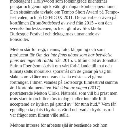
modeagent i Hollywood som förskingrade klienternas
pengar och genomgick väldigt många skönhetsoperationer.
Den sistnämnda tävlade om Tempo Short Award på Tempo-
festivalen, och på CPHDOX 2011. De samarbetar även på
kortfilmen
Ett smörgåsbord av synd
från 2015 – om den
svenska burleskscenen, och en glimt av Stockholm
Burlesque Festival och deltagarnas utmanande av
könsroller.
Meiton står för regi, manus, foto, klippning och som
producent för
Om det inte finns något som har betydelse
finns det inget att rädda
från 2015. Utifrån citat av Jonathan
Safran Foer (som skrivit om vårt förhållande till mat och
klimat) ställs moraliska spörsmål om de grisar på väg till
slakt, som vi äter men vars utsatta existens vi gärna
förtränger. Filmen visades på Göteborgs filmfestival samma
år. I kortdokumentären
Vid sidan av vägen
(2017)
porträtterade Meiton Ulrika Nätterdal som vill bli präst men
trots stark tro och flera års teologistudier inte blir fullt
accepterad av kyrkan på grund av ”för tunn hud.” Vem får
egentligen ta plats i kyrkans värld och vad är kyrkans roll
var frågor som filmen ville ställa.
Meitons intresse för arbetets själ är bestående och hon