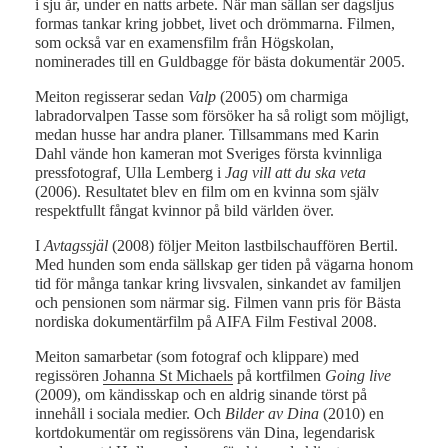
i sju år, under en natts arbete. När man sällan ser dagsljus
formas tankar kring jobbet, livet och drömmarna. Filmen,
som också var en examensfilm från Högskolan,
nominerades till en Guldbagge för bästa dokumentär 2005.
Meiton regisserar sedan
Valp
(2005) om charmiga
labradorvalpen Tasse som försöker ha så roligt som möjligt,
medan husse har andra planer. Tillsammans med Karin
Dahl vände hon kameran mot Sveriges första kvinnliga
pressfotograf, Ulla Lemberg i
Jag vill att du ska veta
(2006). Resultatet blev en film om en kvinna som själv
respektfullt fångat kvinnor på bild världen över.
I
Avtagssjäl
(2008) följer Meiton lastbilschauffören Bertil.
Med hunden som enda sällskap ger tiden på vägarna honom
tid för många tankar kring livsvalen, sinkandet av familjen
och pensionen som närmar sig. Filmen vann pris för Bästa
nordiska dokumentärfilm på AIFA Film Festival 2008.
Meiton samarbetar (som fotograf och klippare) med
regissören
Johanna St Michaels
på kortfilmen
Going live
(2009), om kändisskap och en aldrig sinande törst på
innehåll i sociala medier. Och
Bilder av Dina
(2010) en
kortdokumentär om regissörens vän Dina, legendarisk