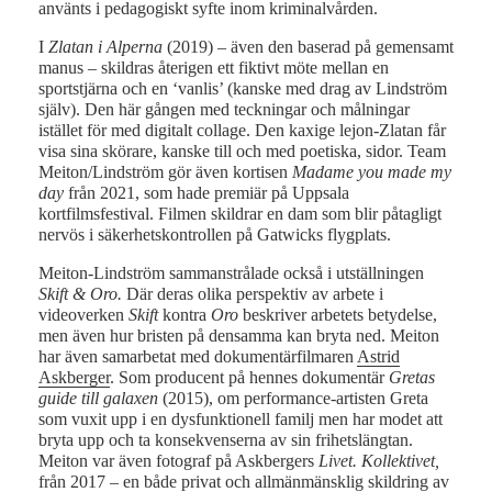
använts i pedagogiskt syfte inom kriminalvården.
I
Zlatan i Alperna
(2019) – även den baserad på gemensamt
manus – skildras återigen ett fiktivt möte mellan en
sportstjärna och en ‘vanlis’ (kanske med drag av Lindström
själv). Den här gången med teckningar och målningar
istället för med digitalt collage. Den kaxige lejon-Zlatan får
visa sina skörare, kanske till och med poetiska, sidor. Team
Meiton/Lindström gör även kortisen
Madame you made my
day
från 2021, som hade premiär på Uppsala
kortfilmsfestival. Filmen skildrar en dam som blir påtagligt
nervös i säkerhetskontrollen på Gatwicks flygplats.
Meiton-Lindström sammanstrålade också i utställningen
Skift & Oro.
Där deras olika perspektiv av arbete i
videoverken
Skift
kontra
Oro
beskriver arbetets betydelse,
men även hur bristen på densamma kan bryta ned. Meiton
har även samarbetat med dokumentärfilmaren
Astrid
Askberger
. Som producent på hennes dokumentär
Gretas
guide till galaxen
(2015), om performance-artisten Greta
som vuxit upp i en dysfunktionell familj men har modet att
bryta upp och ta konsekvenserna av sin frihetslängtan.
Meiton var även fotograf på Askbergers
Livet. Kollektivet,
från 2017 – en både privat och allmänmänsklig skildring av