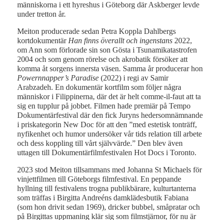
människorna i ett hyreshus i Göteborg där Askberger levde
under tretton år.
Meiton producerade sedan Petra Koppla Dahlbergs
kortdokumentär
Han finns överallt och ingenstans
2022,
om Ann som förlorade sin son Gösta i Tsunamikatastrofen
2004 och som genom rörelse och akrobatik försöker att
komma åt sorgens innersta väsen. Samma år producerar hon
Powernnapper’s Paradise
(2022) i regi av Samir
Arabzadeh. En dokumentär kortfilm som följer några
människor i Filippinerna, där det är helt comme-il-faut att ta
sig en tupplur på jobbet. Filmen hade premiär på Tempo
Dokumentärfestival där den fick Juryns hedersomnämnande
i priskategorin New Doc för att den ”med estetisk tonträff,
nyfikenhet och humor undersöker vår tids relation till arbete
och dess koppling till vårt självvärde.” Den blev även
uttagen till Dokumentärfilmfestivalen Hot Docs i Toronto.
2023 stod Meiton tillsammans med Johanna St Michaels för
vinjettfilmen till Göteborgs filmfestival. En peppande
hyllning till festivalens trogna publikbärare, kulturtanterna
som träffas i Birgitta Andreéns damklädesbutik Fabiana
(som hon drivit sedan 1969), dricker bubbel, småpratar och
på Birgittas uppmaning klär sig som filmstjärnor, för nu är