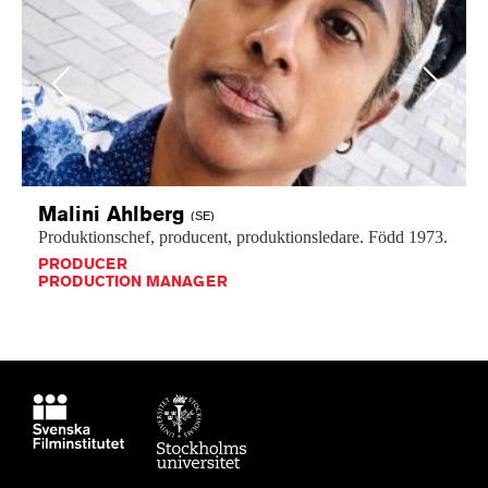
Previous
Next
Malini
Ahlberg
(SE)
Produktionschef,
producent,
produktionsledare.
Född
1973.
PRODUCER
PRODUCTION MANAGER