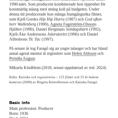
1990-talet. Som producent kombinerade hon öppenhet för
konstnärlig talang med sträng koll på budgeten. Under
denna tid producerade hon många framgångsrika filmer,
som Kjell Gredes
Hip Hip Hurra
(1987) och
God afton
herr Wallenberg
(1990),
Agneta Fagerström-Olsson
s
Hjälten
(1990), Daniel Bergmans
Söndagsbarn
(1992),
Kjell-Åke Anderssons
Juloratoriet
(1996) och Daniel
Alfredsons
Tic Tac
(1997).
På senare år tog Faragó sig an yngre talanger och har bland
annat agerat mentor åt regissörer som
Helen Ahlsson
och
Pernilla August
.
Mikaela Kindblom (2018, senast uppdaterad av red. 2024)
Källa:
Katinka och regissörerna – 125 filmer och 55 år bakom
kameran
(2008) av Birgitta Kristoffersson och Katinka Faragó.
Basic info
Main profession: Producer
Born: 1936