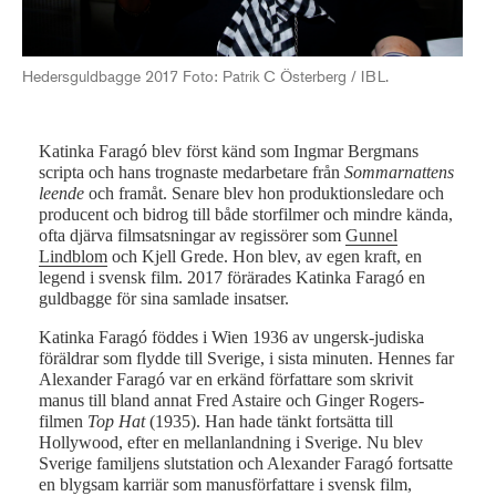
Ing
Smu
Hedersguldbagge 2017 Foto: Patrik C Österberg / IBL.
Katinka Faragó blev först känd som Ingmar Bergmans
scripta och hans trognaste medarbetare från
Sommarnattens
leende
och framåt. Senare blev hon produktionsledare och
producent och bidrog till både storfilmer och mindre kända,
ofta djärva filmsatsningar av regissörer som
Gunnel
Lindblom
och Kjell Grede. Hon blev, av egen kraft, en
legend i svensk film. 2017 förärades Katinka Faragó en
guldbagge för sina samlade insatser.
Katinka Faragó föddes i Wien 1936 av ungersk-judiska
föräldrar som flydde till Sverige, i sista minuten. Hennes far
Alexander Faragó var en erkänd författare som skrivit
manus till bland annat Fred Astaire och Ginger Rogers-
filmen
Top Hat
(1935). Han hade tänkt fortsätta till
Hollywood, efter en mellanlandning i Sverige. Nu blev
Sverige familjens slutstation och Alexander Faragó fortsatte
en blygsam karriär som manusförfattare i svensk film,