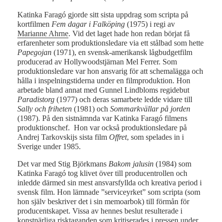
Katinka Faragó gjorde sitt sista uppdrag som scripta på
kortfilmen
Fem dagar i Falköping
(1975) i regi av
Marianne Ahrne
. Vid det laget hade hon redan börjat få
erfarenheter som produktionsledare via ett stålbad som hette
Papegojan
(1971), en svensk-amerikansk lågbudgetfilm
producerad av Hollywoodstjärnan Mel Ferrer. Som
produktionsledare var hon ansvarig för att schemalägga och
hålla i inspelningstiderna under en filmproduktion. Hon
arbetade bland annat med Gunnel Lindbloms regidebut
Paradistorg
(1977) och deras samarbete ledde vidare till
Sally och friheten
(1981) och
Sommarkvällar på jorden
(1987). På den sistnämnda var Katinka Faragó filmens
produktionschef. Hon var också produktionsledare på
Andrej Tarkovskijs sista film
Offret
, som spelades in i
Sverige under 1985.
Det var med Stig Björkmans
Bakom jalusin
(1984) som
Katinka Faragó tog klivet över till producentrollen och
inledde därmed sin mest ansvarsfyllda och kreativa period i
svensk film. Hon lämnade ”serviceyrket” som scripta (som
hon själv beskriver det i sin memoarbok) till förmån för
producentskapet. Vissa av hennes beslut resulterade i
konstnärliga risktaganden som kritiserades i pressen under