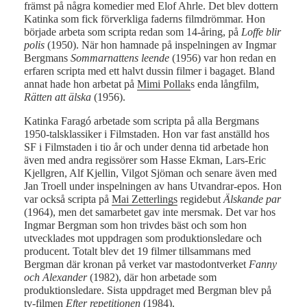
främst på några komedier med Elof Ahrle. Det blev dottern
Katinka som fick förverkliga faderns filmdrömmar. Hon
började arbeta som scripta redan som 14-åring, på
Loffe blir
polis
(1950). När hon hamnade på inspelningen av Ingmar
Bergmans
Sommarnattens leende
(1956) var hon redan en
erfaren scripta med ett halvt dussin filmer i bagaget. Bland
annat hade hon arbetat på
Mimi Pollak
s enda långfilm,
Rätten att älska
(1956).
Katinka Faragó arbetade som scripta på alla Bergmans
1950-talsklassiker i Filmstaden. Hon var fast anställd hos
SF i Filmstaden i tio år och under denna tid arbetade hon
även med andra regissörer som Hasse Ekman, Lars-Eric
Kjellgren, Alf Kjellin, Vilgot Sjöman och senare även med
Jan Troell under inspelningen av hans Utvandrar-epos. Hon
var också scripta på
Mai Zetterlings
regidebut
Älskande par
(1964), men det samarbetet gav inte mersmak. Det var hos
Ingmar Bergman som hon trivdes bäst och som hon
utvecklades mot uppdragen som produktionsledare och
producent. Totalt blev det 19 filmer tillsammans med
Bergman där kronan på verket var mastodontverket
Fanny
och Alexander
(1982), där hon arbetade som
produktionsledare. Sista uppdraget med Bergman blev på
tv-filmen
Efter repetitionen
(1984).