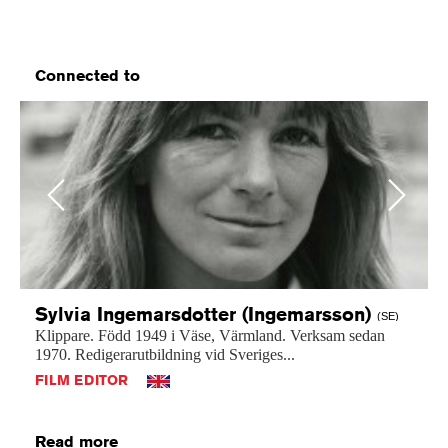
Connected to
Previous
Next
Sylvia Ingemarsdotter
(Ingemarsson)
(SE)
Klippare.
Född
1949
i
Väse,
Värmland.
Verksam
sedan
1970.
Redigerarutbildning
vid
Sveriges...
FILM EDITOR
Read more