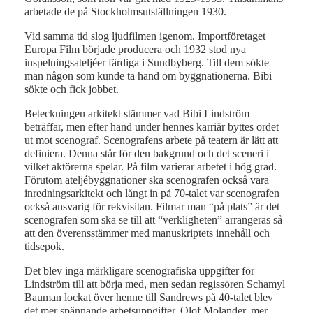
arbetade de på Stockholmsutställningen 1930.
Vid samma tid slog ljudfilmen igenom. Importföretaget
Europa Film började producera och 1932 stod nya
inspelningsateljéer färdiga i Sundbyberg. Till dem sökte
man någon som kunde ta hand om byggnationerna. Bibi
sökte och fick jobbet.
Beteckningen arkitekt stämmer vad Bibi Lindström
beträffar, men efter hand under hennes karriär byttes ordet
ut mot scenograf. Scenografens arbete på teatern är lätt att
definiera. Denna står för den bakgrund och det sceneri i
vilket aktörerna spelar. På film varierar arbetet i hög grad.
Förutom ateljébyggnationer ska scenografen också vara
inredningsarkitekt och långt in på 70-talet var scenografen
också ansvarig för rekvisitan. Filmar man “på plats” är det
scenografen som ska se till att “verkligheten” arrangeras så
att den överensstämmer med manuskriptets innehåll och
tidsepok.
Det blev inga märkligare scenografiska uppgifter för
Lindström till att börja med, men sedan regissören Schamyl
Bauman lockat över henne till Sandrews på 40-talet blev
det mer spännande arbetsuppgifter. Olof Molander, mer