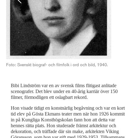
Bib
Foto: Svenskt biograf- och filmfolk i ord och bild, 1940.
Bibi Lindström var en av svensk films flitigast anlitade
scenografer. Det blev under en 40-årig karriär över 150
filmer, förmodligen ett oslagbart rekord.
Hon visade tidigt en konstnärlig begåvning och var en kort
tid elev på Gösta Ekmans teater men när hon 1926 kommit
in på Kungliga Konsthögskolan fann hon att detta var
hennes rätta plats. Hon studerade främst arkitektur och
dekoration, och träffade där sin make, arkitekten Viking
Göransson, som hon var gift med 1929-1953. Tillsammans