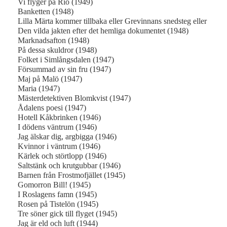
Vi flyger på Rio (1949)
Banketten (1948)
Lilla Märta kommer tillbaka eller Grevinnans snedsteg eller
Den vilda jakten efter det hemliga dokumentet (1948)
Marknadsafton (1948)
På dessa skuldror (1948)
Folket i Simlångsdalen (1947)
Försummad av sin fru (1947)
Maj på Malö (1947)
Maria (1947)
Mästerdetektiven Blomkvist (1947)
Ådalens poesi (1947)
Hotell Kåkbrinken (1946)
I dödens väntrum (1946)
Jag älskar dig, argbigga (1946)
Kvinnor i väntrum (1946)
Kärlek och störtlopp (1946)
Saltstänk och krutgubbar (1946)
Barnen från Frostmofjället (1945)
Gomorron Bill! (1945)
I Roslagens famn (1945)
Rosen på Tistelön (1945)
Tre söner gick till flyget (1945)
Jag är eld och luft (1944)