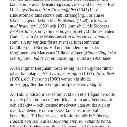
känd som krävande teaterregissör, visste vad han ville. Rolf
Husbergs
Barnen från Frostmofjället
(1945) blev
Lindströms dittills största publikframgång. För Hasse
Ekman signerade hon bl a
Banketten
(1948) och
Flicka
med hyacinter
(1950) och 1951 kom såväl Alf Sjöbergs
Fröken Julie
, som vann det högsta priset vid filmfestivalen i
Cannes, som Arne Mattssons
Hon dansade
en sommar
,
som i sin tur var den första svenska film som vann
Guldbjörnen i Berlin. Vid den här tiden kom också
färgfilmen och Mattssons Hillman-filmer (
Mannekäng i rött
och
Ryttare i blått
) var en utmaning i slutet av 1950-talet.
Även Ingmar Bergman hörde av sig när han gjorde filmer
på andra bolag än SF.
Gycklarnas afton
(1953),
Nära livet
(1958), och
Persona
(1966) var tre vitt skilda
arbetsuppgifter där scenografin spelade en viktig roll.
Att Bibi Lindström var så omtyckt och efterfrågad berodde
mycket på att hon med åren fick en rutin att arbeta snabbt
och effektivt – och kostnadsmedvetet utan att det gick ut
över kvaliteten. Hon var också konsthistoriskt väl
bevandrad. Till hennes senare kraftprov hörde Sjöbergs
Fadern
och Jarl Kulles
Bokhandlaren som slutade bada
,
bägge 1969. Men barnfilmer låg henne också varmt om