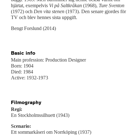
hjärtat, exempelvis
Vi på Saltkråkan
(1968),
Ture Sventon
(1972) och
Den vita stenen
(1973). Den senare gjordes för
TV och blev hennes sista uppgift.
Bengt Forslund (2014)
Basic info
Main profession: Production Designer
Born: 1904
Died: 1984
Active: 1932-1973
Filmography
Regi:
En Stockholmssilhuett (1943)
Scenario:
Ett sommarkåseri om Norrköping (1937)