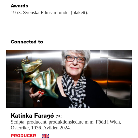
Awards
1953: Svenska Filmsamfundet (plakett).
Connected to
Katinka
Faragó
(SE)
Scripta,
producent,
produktionsledare
m.m.
Född
i
Wien,
Österrike,
1936.
Avliden
2024.
PRODUCER