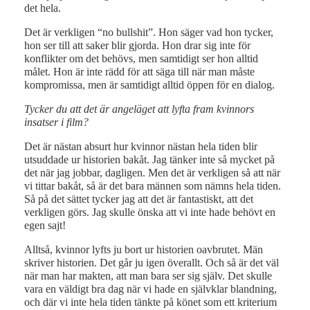
det hela.
Det är verkligen “no bullshit”. Hon säger vad hon tycker,
hon ser till att saker blir gjorda. Hon drar sig inte för
konflikter om det behövs, men samtidigt ser hon alltid
målet. Hon är inte rädd för att säga till när man måste
kompromissa, men är samtidigt alltid öppen för en dialog.
Tycker du att det är angeläget att lyfta fram kvinnors
insatser i film?
Det är nästan absurt hur kvinnor nästan hela tiden blir
utsuddade ur historien bakåt. Jag tänker inte så mycket på
det när jag jobbar, dagligen. Men det är verkligen så att när
vi tittar bakåt, så är det bara männen som nämns hela tiden.
Så på det sättet tycker jag att det är fantastiskt, att det
verkligen görs. Jag skulle önska att vi inte hade behövt en
egen sajt!
Alltså, kvinnor lyfts ju bort ur historien oavbrutet. Män
skriver historien. Det går ju igen överallt. Och så är det väl
när man har makten, att man bara ser sig själv. Det skulle
vara en väldigt bra dag när vi hade en självklar blandning,
och där vi inte hela tiden tänkte på könet som ett kriterium