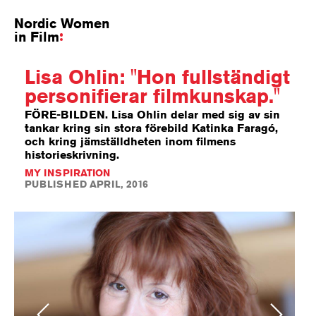
Nordic Women
in Film
Lisa Ohlin: "Hon fullständigt
personifierar filmkunskap."
FÖRE-BILDEN. Lisa Ohlin delar med sig av sin
tankar kring sin stora förebild Katinka Faragó,
och kring jämställdheten inom filmens
historieskrivning.
MY INSPIRATION
PUBLISHED APRIL, 2016
Previous
Next