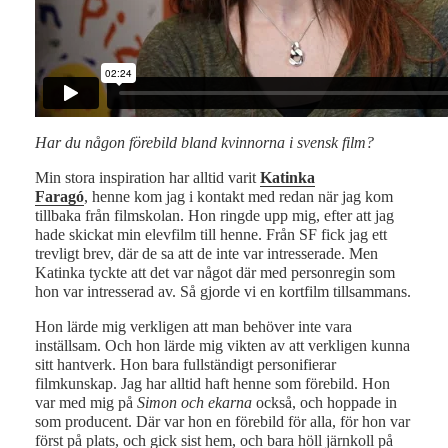
Har du någon förebild bland kvinnorna i svensk film?
Min stora inspiration har alltid varit
Katinka
Faragó
, henne kom jag i kontakt med redan när jag kom
tillbaka från filmskolan. Hon ringde upp mig, efter att jag
hade skickat min elevfilm till henne. Från SF fick jag ett
trevligt brev, där de sa att de inte var intresserade. Men
Katinka tyckte att det var något där med personregin som
hon var intresserad av. Så gjorde vi en kortfilm tillsammans.
Hon lärde mig verkligen att man behöver inte vara
inställsam. Och hon lärde mig vikten av att verkligen kunna
sitt hantverk. Hon bara fullständigt personifierar
filmkunskap. Jag har alltid haft henne som förebild. Hon
var med mig på
Simon och ekarna
också, och hoppade in
som producent. Där var hon en förebild för alla, för hon var
först på plats, och gick sist hem, och bara höll järnkoll på