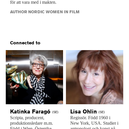
för att vara med i makten.
AUTHOR NORDIC WOMEN IN FILM
Connected to
Katinka
Faragó
Lisa
Ohlin
(SE)
(SE)
Scripta,
producent,
Regissör.
Född
1960
i
produktionsledare
m.m.
New
York,
USA.
Studier
i
Född
i
Wien,
Österrike,
antropologi
och
konst
på