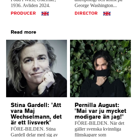
1936.
Avliden
2024.
George
Washington...
PRODUCER
DIRECTOR
Read more
Stina Gardell: "Att
Pernilla August:
vara Maj
"Mai var ju mycket
Wechselmann, det
modigare än jag!"
är ett livsverk"
FÖRE-BILDEN. När det
FÖRE-BILDEN. Stina
gäller svenska kvinnliga
Gardell delar med sig av
filmskapare som