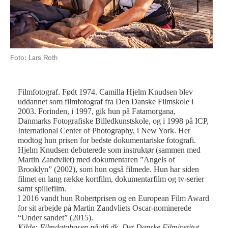
Foto: Lars Roth
Filmfotograf. Født 1974. Camilla Hjelm Knudsen blev
uddannet som filmfotograf fra Den Danske Filmskole i
2003. Forinden, i 1997, gik hun på Fatamorgana,
Danmarks Fotografiske Billedkunstskole, og i 1998 på ICP,
International Center of Photography, i New York. Her
modtog hun prisen for bedste dokumentariske fotografi.
Hjelm Knudsen debuterede som instruktør (sammen med
Martin Zandvliet) med dokumentaren ”Angels of
Brooklyn” (2002), som hun også filmede. Hun har siden
filmet en lang række kortfilm, dokumentarfilm og tv-serier
samt spillefilm.
I 2016 vandt hun Robertprisen og en European Film Award
for sit arbejde på Martin Zandvliets Oscar-nominerede
“Under sandet” (2015).
Kilde: Filmdatabasen på dfi.dk, Det Danske Filminstitut