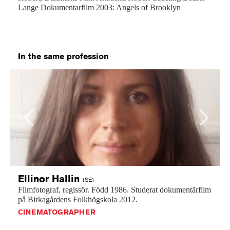
Lange Dokumentarfilm 2003: Angels of Brooklyn
In the same profession
Previous
Next
Ellinor
Hallin
(SE)
Filmfotograf,
regissör.
Född
1986.
Studerat
dokumentärfilm
på
Birkagårdens
Folkhögskola
2012.
CINEMATOGRAPHER