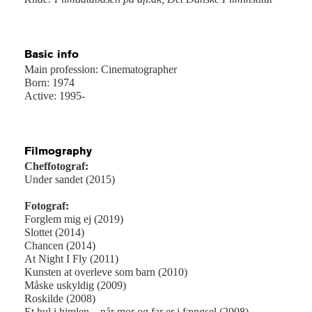
Basic info
Main profession: Cinematographer
Born: 1974
Active: 1995-
Filmography
Cheffotograf:
Under sandet (2015)
Fotograf:
Forglem mig ej (2019)
Slottet (2014)
Chancen (2014)
At Night I Fly (2011)
Kunsten at overleve som barn (2010)
Måske uskyldig (2009)
Roskilde (2008)
Et hul i himlen – når mor og far er i fængsel (2008)