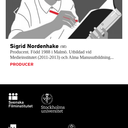
Previous
Next
Sigrid
Nordenhake
(SE)
Producent.
Född
1988
i
Malmö.
Utbildad
vid
Medieinstitutet
(2011-2013)
och
Alma
Manusutbildning...
PRODUCER