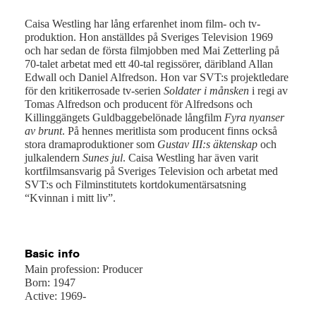
Caisa Westling har lång erfarenhet inom film- och tv-
produktion. Hon anställdes på Sveriges Television 1969
och har sedan de första filmjobben med Mai Zetterling på
70-talet arbetat med ett 40-tal regissörer, däribland Allan
Edwall och Daniel Alfredson. Hon var SVT:s projektledare
för den kritikerrosade tv-serien
Soldater i månsken
i regi av
Tomas Alfredson och producent för Alfredsons och
Killinggängets Guldbaggebelönade långfilm
Fyra nyanser
av brunt
. På hennes meritlista som producent finns också
stora dramaproduktioner som
Gustav III:s äktenskap
och
julkalendern
Sunes jul
. Caisa Westling har även varit
kortfilmsansvarig på Sveriges Television och arbetat med
SVT:s och Filminstitutets kortdokumentärsatsning
“Kvinnan i mitt liv”.
Basic info
Main profession: Producer
Born: 1947
Active: 1969-