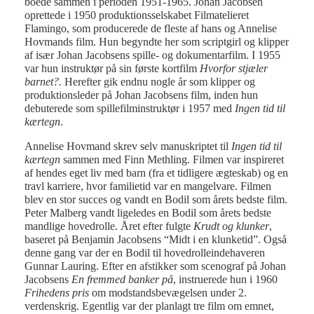
boede sammen i perioden 1951-1965. Johan Jacobsen
oprettede i 1950 produktionsselskabet Filmatelieret
Flamingo, som producerede de fleste af hans og Annelise
Hovmands film. Hun begyndte her som scriptgirl og klipper
af især Johan Jacobsens spille- og dokumentarfilm. I 1955
var hun instruktør på sin første kortfilm
Hvorfor stjæler
barnet?.
Herefter gik endnu nogle år som klipper og
produktionsleder på Johan Jacobsens film, inden hun
debuterede som spillefilminstruktør i 1957 med
Ingen tid til
kærtegn
.
Annelise Hovmand skrev selv manuskriptet til
Ingen tid til
kærtegn
sammen med Finn Methling. Filmen var inspireret
af hendes eget liv med barn (fra et tidligere ægteskab) og en
travl karriere, hvor familietid var en mangelvare. Filmen
blev en stor succes og vandt en Bodil som årets bedste film.
Peter Malberg vandt ligeledes en Bodil som årets bedste
mandlige hovedrolle. Året efter fulgte
Krudt og klunker
,
baseret på Benjamin Jacobsens “Midt i en klunketid”. Også
denne gang var der en Bodil til hovedrolleindehaveren
Gunnar Lauring. Efter en afstikker som scenograf på Johan
Jacobsens
En fremmed banker på
, instruerede hun i 1960
Frihedens pris
om modstandsbevægelsen under 2.
verdenskrig. Egentlig var der planlagt tre film om emnet,