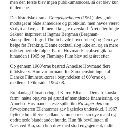
men den første blev ingen publikumssucces, så det blev kun
til den ene.
Det historiske drama
Gøngehøvdingen
(1961) blev godt
modtaget af både anmeldere og publikum, men havde været
så dyrt at lave, at filmen ikke gav overskud. Året efter fulgte
Sekstet
, inspireret af Ingmar Bergman (Bergman-
skuespilleren Ingrid Thulin havde hovedrollen) og Den nye
bølge fra Frankrig. Denne cocktail slog ikke an, og en mere
usikker periode fulgte. Parret Hovmand/Jacobsen gik fra
hinanden i 1965 og Flamingo Film blev solgt året efter.
Op gennem 1960’erne bestred Annelise Hovmand flere
tillidshverv. Hun var formand for Sammenslutningen af
Danske Filminstruktører i begyndelsen af 60’erne og
medlem af Filmrådet 1964-68.
En planlagt filmatisering af Karen Blixens “Den afrikanske
farm” måtte opgives på grund af manglende finansiering, og
Annelise Hovmands næste spillefilm
Nu stiger den
om
flyvepioneren Ellehammer gav ligeledes underskud. I 1967
flyttede hun til Sydsjælland sammen med sin nye mand og
opdrættede blandt andet hunde. Hun fik bevillingen til
Næstved Bio, som hun drev med stort engagement, indtil