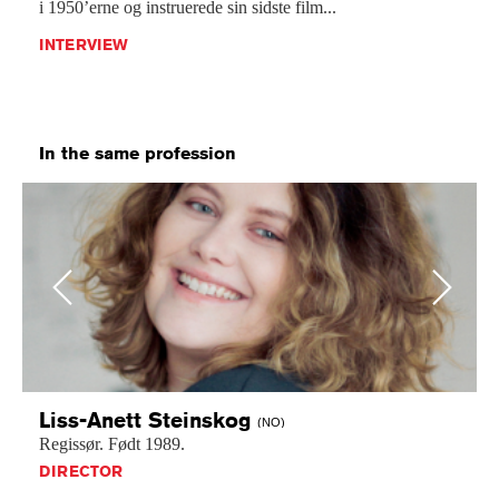
i 1950’erne og instruerede sin sidste film...
INTERVIEW
In the same profession
Previous
Next
Liss-Anett
Steinskog
(NO)
Regissør.
Født
1989.
DIRECTOR