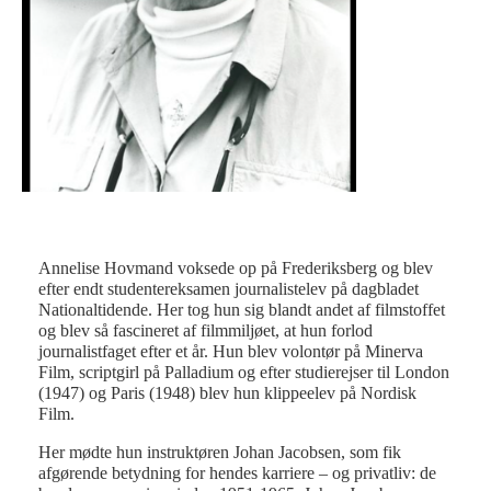
Fot
Annelise Hovmand voksede op på Frederiksberg og blev
efter endt studentereksamen journalistelev på dagbladet
Nationaltidende. Her tog hun sig blandt andet af filmstoffet
og blev så fascineret af filmmiljøet, at hun forlod
journalistfaget efter et år. Hun blev volontør på Minerva
Film, scriptgirl på Palladium og efter studierejser til London
(1947) og Paris (1948) blev hun klippeelev på Nordisk
Film.
Her mødte hun instruktøren Johan Jacobsen, som fik
afgørende betydning for hendes karriere – og privatliv: de