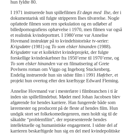
hun fyldte 80.
I 1971 instruerede hun spillefilmen
Et døgn med Ilse
, der i
dokumentarisk stil fulgte stripperen Ilses tilværelse. Nogle
opfattede filmen som ren spekulation og en udløber af
billedpornografiens ophævelse i 1970, men filmen var også
et realistisk kvindeportræt. I 1980’erne var Annelise
Hovmand instruktør på to kvindehistoriske tv-serier:
Krigsdøtre
(1981) og
To som elsker hinanden
(1988).
Krigsdøtre
var et kollektivt kvindeprojekt, der fulgte
forskellige kvindeskæbner fra 1950’erne til 1970’erne, og
To som elsker hinanden
var en filmatisering af Grete
Povlsens roman om Viggo og Ingeborg Stuckenberg.
Endelig instruerede hun sin sidste film i 1991
Høfeber
, et
projekt hun overtog efter den kræftsyge Edward Fleming.
Annelise Hovmand var i mesterlære i filmbranchen i ti år
inden sin spillefilmdebut. Mødet med Johan Jacobsen blev
afgørende for hendes karriere. Han fungerede både som
læremester og producent på de fleste af hendes film. Hun
undgik stort set folkekomediegenren, men holdt sig til de
såkaldte “problemfilm”, der repræsenterede hendes
intellektuelle og humanistiske engagement. I sidste del af
karrieren beskæftigede hun sig en del med kvindepolitiske