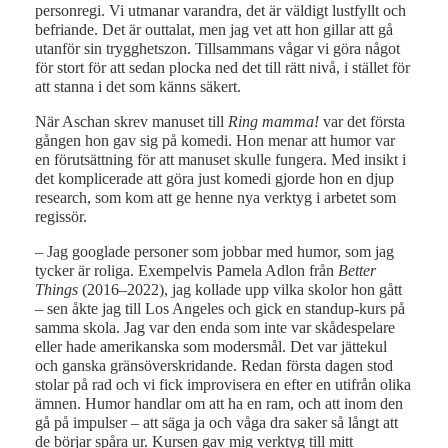
personregi. Vi utmanar varandra, det är väldigt lustfyllt och
befriande. Det är outtalat, men jag vet att hon gillar att gå
utanför sin trygghetszon. Tillsammans vågar vi göra något
för stort för att sedan plocka ned det till rätt nivå, i stället för
att stanna i det som känns säkert.
När Aschan skrev manuset till
Ring mamma!
var det första
gången hon gav sig på komedi. Hon menar att humor var
en förutsättning för att manuset skulle fungera. Med insikt i
det komplicerade att göra just komedi gjorde hon en djup
research, som kom att ge henne nya verktyg i arbetet som
regissör.
– Jag googlade personer som jobbar med humor, som jag
tycker är roliga. Exempelvis Pamela Adlon från
Better
Things
(2016–2022), jag kollade upp vilka skolor hon gått
– sen åkte jag till Los Angeles och gick en standup-kurs på
samma skola. Jag var den enda som inte var skådespelare
eller hade amerikanska som modersmål. Det var jättekul
och ganska gränsöverskridande. Redan första dagen stod
stolar på rad och vi fick improvisera en efter en utifrån olika
ämnen. Humor handlar om att ha en ram, och att inom den
gå på impulser – att säga ja och våga dra saker så långt att
de börjar spåra ur. Kursen gav mig verktyg till mitt