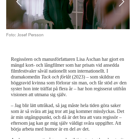
Previous
Next
Foto: Josef Persson
Regissören och manusförfattaren Lisa Aschan har gjort en
mängd kort- och långfilmer som har prisats vid ansedda
filmfestivaler såväl nationellt som internationellt. I
dramakomedin
Tack och förlåt
(2023) – som skildrar en
höggravid kvinna som förlorar sin man, och får stöd av den
syster hon inte träffat på flera år – har hon regisserat utifrån
visionen att utmana sig själv.
Lis
– Jag blir lätt uttråkad, så jag måste hela tiden göra saker
Pau
som är så svåra att jag tror att jag kommer misslyckas. Det
är min utgångspunkt, och då är det bra att vara regissör –
eftersom jag kan ge mig själv väldigt svåra uppgifter. Att
börja arbeta med humor är en del av det.