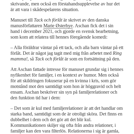
skrivande, men också en förstahandsupplevelse av hur det
är att vara i skådespelarens situation.
Manuset till
Tack och förlåt
är skrivet av den danska
manusförfattaren
Marie Østerbye
. Aschan fick det i sin
hand i december 2021, och gjorde en svensk bearbetning,
som kom att relatera till hennes föregående komedi:
– Alla föräldrar väntar på ett tack, och alla barn väntar på ett
förlåt. Det är något jag tagit med mig från arbetet med
Ring
mamma!
, så
Tack och förlåt
är som en fortsättning på den.
Att Aschan fattade intresse för manuset grundar sig i hennes
nyfikenhet för familjer, i en kontext av humor. Men också
för att skildringen fokuserar på en kvinna i kris, som gör
motstånd mot den samtidigt som hon är höggravid och helt
ensam. Aschan beskriver sin syn på familjerelationer och
den funktion tid har i dem:
– Det som är kul med familjerelationer är att det handlar om
starka band, samtidigt som de är otroligt sköra. Det finns en
dubbelhet i dem och det gör att det blir kul.
Kommunikationen skiljer sig ofta från andra relationer, i
familjer kan den vara filterlös. Relationerna i sig är gamla,