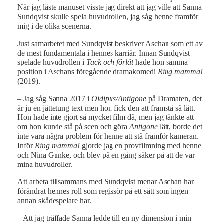
När jag läste manuset visste jag direkt att jag ville att Sanna
Sundqvist skulle spela huvudrollen, jag såg henne framför
mig i de olika scenerna.
Just samarbetet med Sundqvist beskriver Aschan som ett av
de mest fundamentala i hennes karriär. Innan Sundqvist
spelade huvudrollen i
Tack och förlåt
hade hon samma
position i Aschans föregående dramakomedi
Ring mamma!
(2019).
– Jag såg Sanna 2017 i
Oidipus/Antigone
på Dramaten, det
är ju en jättetung text men hon fick den att framstå så lätt.
Hon hade inte gjort så mycket film då, men jag tänkte att
om hon kunde stå på scen och göra
Antigone
lätt, borde det
inte vara några problem för henne att stå framför kameran.
Inför
Ring mamma!
gjorde jag en provfilmning med henne
och Nina Gunke, och blev på en gång säker på att de var
mina huvudroller.
Att arbeta tillsammans med Sundqvist menar Aschan har
förändrat hennes roll som regissör på ett sätt som ingen
annan skådespelare har.
– Att jag träffade Sanna ledde till en ny dimension i min