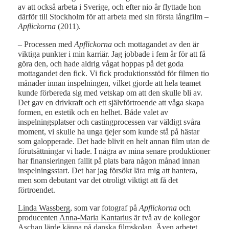
av att också arbeta i Sverige, och efter nio år flyttade hon
därför till Stockholm för att arbeta med sin första långfilm –
Apflickorna
(2011).
– Processen med
Apflickorna
och mottagandet av den är
viktiga punkter i min karriär. Jag jobbade i fem år för att få
göra den, och hade aldrig vågat hoppas på det goda
mottagandet den fick. Vi fick produktionsstöd för filmen tio
månader innan inspelningen, vilket gjorde att hela teamet
kunde förbereda sig med vetskap om att den skulle bli av.
Det gav en drivkraft och ett självförtroende att våga skapa
formen, en estetik och en helhet. Både valet av
inspelningsplatser och castingprocessen var väldigt svåra
moment, vi skulle ha unga tjejer som kunde stå på hästar
som galopperade. Det hade blivit en helt annan film utan de
förutsättningar vi hade. I några av mina senare produktioner
har finansieringen fallit på plats bara någon månad innan
inspelningsstart. Det har jag försökt lära mig att hantera,
men som debutant var det otroligt viktigt att få det
förtroendet.
Linda Wassberg
, som var fotograf på
Apflickorna
och
producenten
Anna-Maria Kantarius
är två av de kollegor
Aschan lärde känna på danska filmskolan. Även arbetet