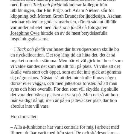
med filmen
Tack och förlåt
inkluderar kollegor från
utbildningen, där
Elin Pröjts
och Adam Nielsen står för
klippning och Morten Groth Brandt för ljuddesign. Aschan
betonar vikten av goda samarbeten, där ett sådant tillfälle
var under arbetet med
Tack och förlåt
då fotografen
Josephine Owe
hittade en av de mest betydelsefulla
inspelningsplatserna.
– I
Tack och förlåt
var huset där huvudpersonen skulle bo
en nyckellocation. Det tog lång tid att hitta det, det är så
mycket som ska stämma. Men när vi väl gick in i huset som
vi valde kändes det som att allt föll på plats. Vi ville att det
skulle vara stort och öppet, som att det inte gick att gömma
sig någonstans. Nästan så att det inte skulle finnas några
dörrar eller väggar, och med jättestora fönster. Så att man
syns och hörs överallt. För den som vill skydda sig skulle
det vara den värsta platsen att vara på. Men också att hon
mår väldigt dåligt, men är på en jättevacker plats där hon
absolut inte vill vara.
Hon fortsätter:
– Alla a-funktioner har varit centrala för mig i arbetet med
filmen, de har varit med från start. De och skådespelarna.