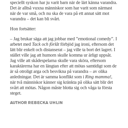
speciellt syskon har ju varit barn när de lärt känna varandra.
Det är alltså vuxna människor som har varit som närmast
när de var små, och nu ska de vara på ett annat sätt mot
varandra – det kan bli svårt.
Hon fortsätter:
– Jag brukar säga att jag jobbar med ”emotional comedy”. I
arbetet med
Tack och förlåt
förbjöd jag ironi, eftersom det
lätt blir enkelt och distanserat – jag ville ta bort det lagret. I
stället ville jag att humorn skulle komma ur ärligt uppsåt.
Jag ville att skådespelarna skulle vara sköra, eftersom
karaktärerna har en längtan efter att mötas samtidigt som de
är så otroligt arga och besvikna på varandra – av olika
anledningar. Det är samma konflikt som i
Ring mamma!
,
när två människor känner sig kränkta på olika sätt blir det
svårt att mötas. Någon måste blotta sig och våga ta första
steget.
AUTHOR REBECKA UHLIN