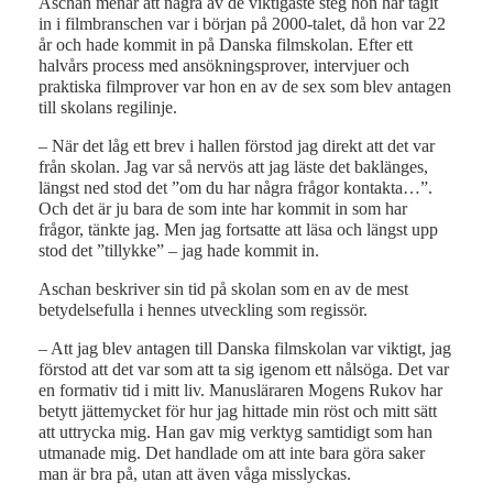
Aschan menar att några av de viktigaste steg hon har tagit
in i filmbranschen var i början på 2000-talet, då hon var 22
år och hade kommit in på Danska filmskolan. Efter ett
halvårs process med ansökningsprover, intervjuer och
praktiska filmprover var hon en av de sex som blev antagen
till skolans regilinje.
– När det låg ett brev i hallen förstod jag direkt att det var
från skolan. Jag var så nervös att jag läste det baklänges,
längst ned stod det ”om du har några frågor kontakta…”.
Och det är ju bara de som inte har kommit in som har
frågor, tänkte jag. Men jag fortsatte att läsa och längst upp
stod det ”tillykke” – jag hade kommit in.
Aschan beskriver sin tid på skolan som en av de mest
betydelsefulla i hennes utveckling som regissör.
– Att jag blev antagen till Danska filmskolan var viktigt, jag
förstod att det var som att ta sig igenom ett nålsöga. Det var
en formativ tid i mitt liv. Manusläraren Mogens Rukov har
betytt jättemycket för hur jag hittade min röst och mitt sätt
att uttrycka mig. Han gav mig verktyg samtidigt som han
utmanade mig. Det handlade om att inte bara göra saker
man är bra på, utan att även våga misslyckas.