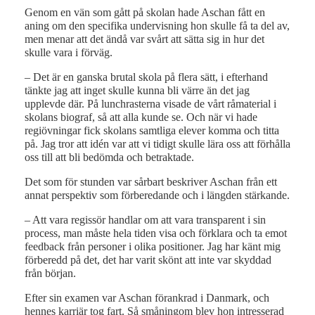
Genom en vän som gått på skolan hade Aschan fått en
aning om den specifika undervisning hon skulle få ta del av,
men menar att det ändå var svårt att sätta sig in hur det
skulle vara i förväg.
– Det är en ganska brutal skola på flera sätt, i efterhand
tänkte jag att inget skulle kunna bli värre än det jag
upplevde där. På lunchrasterna visade de vårt råmaterial i
skolans biograf, så att alla kunde se. Och när vi hade
regiövningar fick skolans samtliga elever komma och titta
på. Jag tror att idén var att vi tidigt skulle lära oss att förhålla
oss till att bli bedömda och betraktade.
Det som för stunden var sårbart beskriver Aschan från ett
annat perspektiv som förberedande och i längden stärkande.
– Att vara regissör handlar om att vara transparent i sin
process, man måste hela tiden visa och förklara och ta emot
feedback från personer i olika positioner. Jag har känt mig
förberedd på det, det har varit skönt att inte var skyddad
från början.
Efter sin examen var Aschan förankrad i Danmark, och
hennes karriär tog fart. Så småningom blev hon intresserad