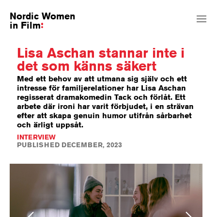
Nordic Women
in Film
Lisa Aschan stannar inte i
det som känns säkert
Med ett behov av att utmana sig själv och ett
intresse för familjerelationer har Lisa Aschan
regisserat dramakomedin Tack och förlåt. Ett
arbete där ironi har varit förbjudet, i en strävan
efter att skapa genuin humor utifrån sårbarhet
och ärligt uppsåt.
INTERVIEW
PUBLISHED DECEMBER, 2023