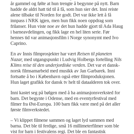
år gammel og følte at hun trengte å begynne på nytt. Barn
hadde de aldri hatt tid til å få, som hun sier det. Inni reiste
alene tilbake til Norden for godt. Det var ikke lett å få
innpass i NRK igjen, men hun fikk noen oppdrag som
frilanser. Hun viste noe av det hun hadde gjort til Ada Haug
i barneavdelingen, og fikk lage en hel liten serie. Før
hennes tid var animasjonsfilm i Norge synonymt med Ivo
Caprino.
En av Innis filmprosjekter har vært
Reisen til planeten
Nazar,
med utgangspunkt i Ludvig Holbergs fortelling
Nils
Klims reise til den underjordiske verden.
Det var et dansk-
norsk filmsamarbeid med musikk av Jan Garbarek. Inni
fortsatte å bo i København også etter filmproduksjonen.
Hun laget grafikk for dansk tv helt til dataalderen tok over.
Inni kastet seg på bølgen med å ha animasjonsverksted for
barn. Det begynte i Odense, med en eventyrfestival med
filmer fra Øst-Europa. 100 barn fikk være med på det aller
første filmverkstedet.
– Vi klippet filmene sammen og laget lyd sammen med
barna. Det ble til ferdige, små 16 millimeterfilmer som ble
vist for barn i festivalens regi. Det ble en fantastisk