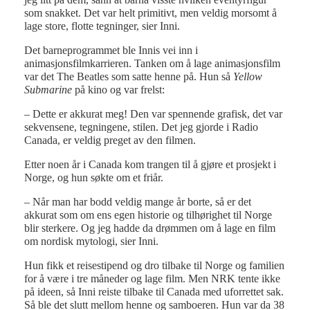
som snakket. Det var helt primitivt, men veldig morsomt å
lage store, flotte tegninger, sier Inni.
Det barneprogrammet ble Innis vei inn i
animasjonsfilmkarrieren. Tanken om å lage animasjonsfilm
var det The Beatles som satte henne på. Hun så
Yellow
Submarine
på kino og var frelst:
– Dette er akkurat meg! Den var spennende grafisk, det var
sekvensene, tegningene, stilen. Det jeg gjorde i Radio
Canada, er veldig preget av den filmen.
Etter noen år i Canada kom trangen til å gjøre et prosjekt i
Norge, og hun søkte om et friår.
– Når man har bodd veldig mange år borte, så er det
akkurat som om ens egen historie og tilhørighet til Norge
blir sterkere. Og jeg hadde da drømmen om å lage en film
om nordisk mytologi, sier Inni.
Hun fikk et reisestipend og dro tilbake til Norge og familien
for å være i tre måneder og lage film. Men NRK tente ikke
på ideen, så Inni reiste tilbake til Canada med uforrettet sak.
Så ble det slutt mellom henne og samboeren. Hun var da 38