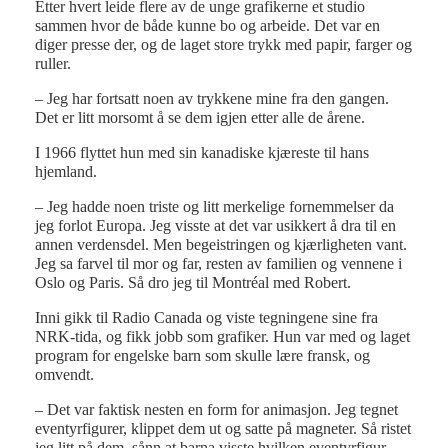
Etter hvert leide flere av de unge grafikerne et studio
sammen hvor de både kunne bo og arbeide. Det var en
diger presse der, og de laget store trykk med papir, farger og
ruller.
– Jeg har fortsatt noen av trykkene mine fra den gangen.
Det er litt morsomt å se dem igjen etter alle de årene.
I 1966 flyttet hun med sin kanadiske kjæreste til hans
hjemland.
– Jeg hadde noen triste og litt merkelige fornemmelser da
jeg forlot Europa. Jeg visste at det var usikkert å dra til en
annen verdensdel. Men begeistringen og kjærligheten vant.
Jeg sa farvel til mor og far, resten av familien og vennene i
Oslo og Paris. Så dro jeg til Montréal med Robert.
Inni gikk til Radio Canada og viste tegningene sine fra
NRK-tida, og fikk jobb som grafiker. Hun var med og laget
program for engelske barn som skulle lære fransk, og
omvendt.
– Det var faktisk nesten en form for animasjon. Jeg tegnet
eventyrfigurer, klippet dem ut og satte på magneter. Så ristet
jeg litt på dem, sånn at barna visste hvilken eventyrfigur