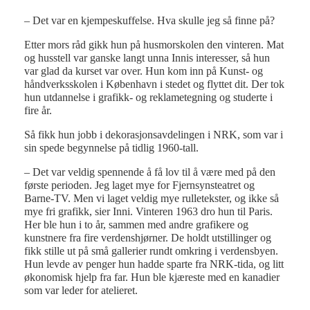
– Det var en kjempeskuffelse. Hva skulle jeg så finne på?
Etter mors råd gikk hun på husmorskolen den vinteren. Mat
og husstell var ganske langt unna Innis interesser, så hun
var glad da kurset var over. Hun kom inn på Kunst- og
håndverksskolen i København i stedet og flyttet dit. Der tok
hun utdannelse i grafikk- og reklametegning og studerte i
fire år.
Så fikk hun jobb i dekorasjonsavdelingen i NRK, som var i
sin spede begynnelse på tidlig 1960-tall.
– Det var veldig spennende å få lov til å være med på den
første perioden. Jeg laget mye for Fjernsynsteatret og
Barne-TV. Men vi laget veldig mye rulletekster, og ikke så
mye fri grafikk, sier Inni. Vinteren 1963 dro hun til Paris.
Her ble hun i to år, sammen med andre grafikere og
kunstnere fra fire verdenshjørner. De holdt utstillinger og
fikk stille ut på små gallerier rundt omkring i verdensbyen.
Hun levde av penger hun hadde sparte fra NRK-tida, og litt
økonomisk hjelp fra far. Hun ble kjæreste med en kanadier
som var leder for atelieret.