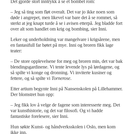
Det gjorde stort inntrykk å se et bombet rom:
– Jeg så ting som fløt overalt. Det var jo ikke noen som
døde i angrepet, men likevel var bare det å se rommet, så
sterkt at jeg knapt turde å se i avisen etterpå. Jeg bladde fort
over alt som handlet om krig og bombing, sier Inni.
Leker og underholdning var mangelvare i krigsårene, men
en fantasifull far bøtet på mye. Inni og broren fikk lage
teater:
– De store opplevelsene for meg og broren min, det var bak
blendingsgardinene. Vi tente levende lys på lørdagene, og
så spilte vi konge og dronning. Vi inviterte kusiner og
fettere, og så spilte vi
Tornerose
.
Etter artium begynte Inni på Nansenskolen på Lillehammer.
Der blomstret hun opp:
– Jeg fikk lov å velge de fagene som interesserte meg. Det
var kunsthistorie, og det var filosofi. Og vi hadde
fantastiske forelesere, sier Inni.
Hun søkte Kunst- og håndverksskolen i Oslo, men kom
ikke inn.