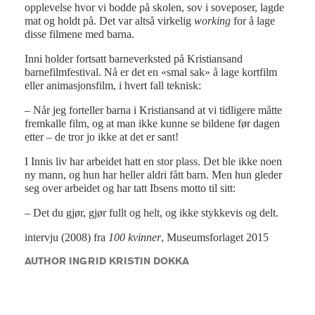
opplevelse hvor vi bodde på skolen, sov i soveposer, lagde
mat og holdt på. Det var altså virkelig
working
for å lage
disse filmene med barna.
Inni holder fortsatt barneverksted på Kristiansand
barnefilmfestival. Nå er det en «smal sak» å lage kortfilm
eller animasjonsfilm, i hvert fall teknisk:
– Når jeg forteller barna i Kristiansand at vi tidligere måtte
fremkalle film, og at man ikke kunne se bildene før dagen
etter – de tror jo ikke at det er sant!
I Innis liv har arbeidet hatt en stor plass. Det ble ikke noen
ny mann, og hun har heller aldri fått barn. Men hun gleder
seg over arbeidet og har tatt Ibsens motto til sitt:
– Det du gjør, gjør fullt og helt, og ikke stykkevis og delt.
intervju (2008) fra
100 kvinner
, Museumsforlaget 2015
AUTHOR INGRID KRISTIN DOKKA