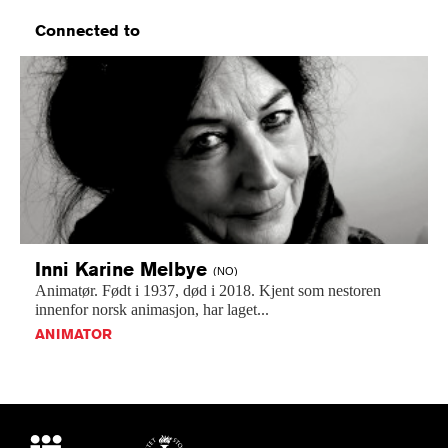
Connected to
Inni Karine
Melbye
(NO)
Animatør.
Født
i
1937,
død
i
2018.
Kjent
som
nestoren
innenfor
norsk
animasjon,
har
laget...
ANIMATOR