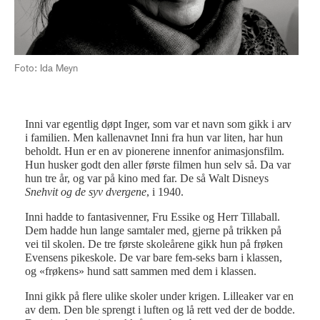
Foto: Ida Meyn
Inni var egentlig døpt Inger, som var et navn som gikk i arv
i familien. Men kallenavnet Inni fra hun var liten, har hun
beholdt. Hun er en av pionerene innenfor animasjonsfilm.
Hun husker godt den aller første filmen hun selv så. Da var
hun tre år, og var på kino med far. De så Walt Disneys
Snehvit og de syv dvergene
, i 1940.
Inni hadde to fantasivenner, Fru Essike og Herr Tillaball.
Dem hadde hun lange samtaler med, gjerne på trikken på
vei til skolen. De tre første skoleårene gikk hun på frøken
Evensens pikeskole. De var bare fem-seks barn i klassen,
og «frøkens» hund satt sammen med dem i klassen.
Inni gikk på flere ulike skoler under krigen. Lilleaker var en
av dem. Den ble sprengt i luften og lå rett ved der de bodde.