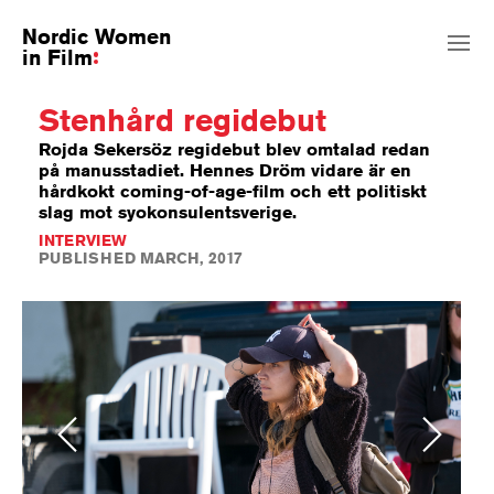
Nordic Women
in Film
Stenhård regidebut
Rojda Sekersöz regidebut blev omtalad redan
på manusstadiet. Hennes Dröm vidare är en
hårdkokt coming-of-age-film och ett politiskt
slag mot syokonsulentsverige.
INTERVIEW
PUBLISHED MARCH, 2017
Previous
Next