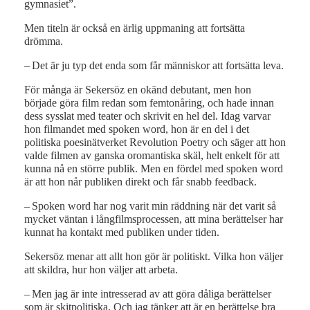
gymnasiet”.
Men titeln är också en ärlig uppmaning att fortsätta
drömma.
– Det är ju typ det enda som får människor att fortsätta leva.
För många är Sekersöz en okänd debutant, men hon
började göra film redan som femtonåring, och hade innan
dess sysslat med teater och skrivit en hel del. Idag varvar
hon filmandet med spoken word, hon är en del i det
politiska poesinätverket Revolution Poetry och säger att hon
valde filmen av ganska oromantiska skäl, helt enkelt för att
kunna nå en större publik. Men en fördel med spoken word
är att hon når publiken direkt och får snabb feedback.
– Spoken word har nog varit min räddning när det varit så
mycket väntan i långfilmsprocessen, att mina berättelser har
kunnat ha kontakt med publiken under tiden.
Sekersöz menar att allt hon gör är politiskt. Vilka hon väljer
att skildra, hur hon väljer att arbeta.
– Men jag är inte intresserad av att göra dåliga berättelser
som är skitpolitiska. Och jag tänker att är en berättelse bra