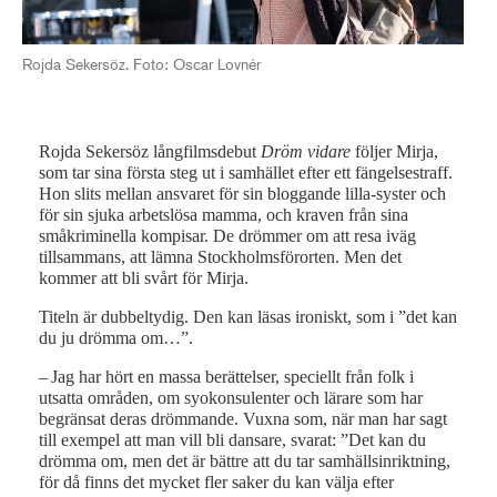
Rojda Sekersöz. Foto: Oscar Lovnér
Drö
Rojda Sekersöz långfilmsdebut
Dröm vidare
följer Mirja,
som tar sina första steg ut i samhället efter ett fängelsestraff.
Hon slits mellan ansvaret för sin bloggande lilla-syster och
för sin sjuka arbetslösa mamma, och kraven från sina
småkriminella kompisar. De drömmer om att resa iväg
tillsammans, att lämna Stockholmsförorten. Men det
kommer att bli svårt för Mirja.
Titeln är dubbeltydig. Den kan läsas ironiskt, som i ”det kan
du ju drömma om…”.
– Jag har hört en massa berättelser, speciellt från folk i
utsatta områden, om syokonsulenter och lärare som har
begränsat deras drömmande. Vuxna som, när man har sagt
till exempel att man vill bli dansare, svarat: ”Det kan du
drömma om, men det är bättre att du tar samhällsinriktning,
för då finns det mycket fler saker du kan välja efter