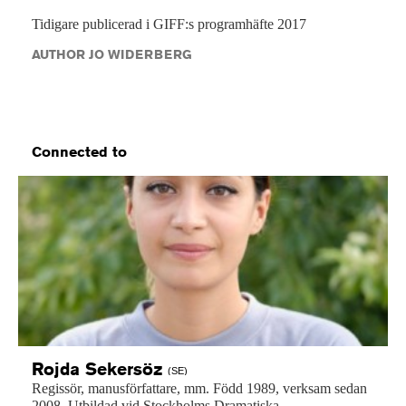
Tidigare publicerad i GIFF:s programhäfte 2017
AUTHOR JO WIDERBERG
Connected to
Rojda
Sekersöz
(SE)
Regissör,
manusförfattare,
mm.
Född
1989,
verksam
sedan
2008.
Utbildad
vid
Stockholms
Dramatiska...