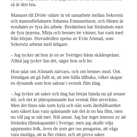
så är den bra.
Manuset till
Dröm vidare
är ett samarbete mellan Sekersöz
och manusförfattaren Johanna Emanuelsson, och filmen är
resultatet av fyra års arbete. Berättelsen har förändrats men
de fyra tjejerna, Mirja och hennes tre vänner, har varit med
från början. Huvudrollen spelas av Evin Ahmad, som
Sekersöz arbetat med tidigare.
– Jag tycker att hon är en av Sveriges bästa skådespelare.
Alltså jag
tycker
fan det, säger hon och ler.
Hon talar om Ahmads närvaro, och om hennes mod. Om
förmågan att gå fullt ut, att inte hålla tillbaka, vilket skapar
en dynamik som hon saknar i svensk film idag.
– Jag tycker att saker och ting har börjat hända nu på senare
tid, och det är jättespännande hur svensk film utvecklas.
Men det finns nån sorts kyla och nån sorts återhållsamhet
som säkert kan vara spännande när det är en bra film, men
nu vill jag se nåt mer. Nåt annat. Jag har inget intresse av att
förändra filmskapandet i Sverige, men jag skulle vilja
uppmuntra folk, även de som ger oss pengarna, att våga
vara modiga, att ta fler risker, och att prova saker.