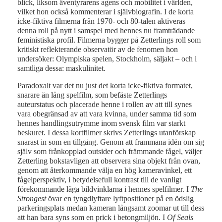
blick, liksom äventyrarens agens och mobilitet i världen,
vilket hon också kommenterar i självbiografin. I de korta
icke-fiktiva filmerna från 1970- och 80-talen aktiveras
denna roll på nytt i samspel med hennes nu framträdande
feministiska profil. Filmerna bygger på Zetterlings roll som
kritiskt reflekterande observatör av de fenomen hon
undersöker: Olympiska spelen, Stockholm, säljakt – och i
samtliga dessa: maskulinitet.
Paradoxalt var det nu just det korta icke-fiktiva formatet,
snarare än lång spelfilm, som befäste Zetterlings
auteurstatus och placerade henne i rollen av att till synes
vara obegränsad av att vara kvinna, under samma tid som
hennes handlingsutrymme inom svensk film var starkt
beskuret. I dessa kortfilmer skrivs Zetterlings utanförskap
snarast in som en tillgång. Genom att frammana idén om sig
själv som frånkopplad outsider och främmande fågel, väljer
Zetterling bokstavligen att observera sina objekt från ovan,
genom att återkommande välja en hög kameravinkel, ett
fågelperspektiv, i betydelsefull kontrast till de vanligt
förekommande låga bildvinklarna i hennes spelfilmer. I
The
Strongest
övar en tyngdlyftare lyftpositioner på en ödslig
parkeringsplats medan kameran långsamt zoomar ut till dess
att han bara syns som en prick i betongmiljön. I
Of Seals