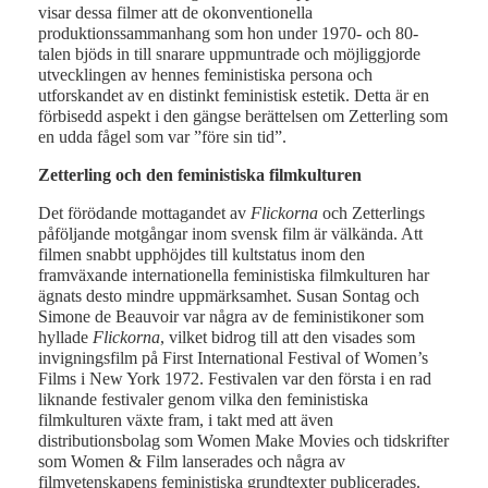
visar dessa filmer att de okonventionella
produktionssammanhang som hon under 1970- och 80-
talen bjöds in till snarare uppmuntrade och möjliggjorde
utvecklingen av hennes feministiska persona och
utforskandet av en distinkt feministisk estetik. Detta är en
förbisedd aspekt i den gängse berättelsen om Zetterling som
en udda fågel som var ”före sin tid”.
Zetterling och den feministiska filmkulturen
Det förödande mottagandet av
Flickorna
och Zetterlings
påföljande motgångar inom svensk film är välkända. Att
filmen snabbt upphöjdes till kultstatus inom den
framväxande internationella feministiska filmkulturen har
ägnats desto mindre uppmärksamhet. Susan Sontag och
Simone de Beauvoir var några av de feministikoner som
hyllade
Flickorna
, vilket bidrog till att den visades som
invigningsfilm på First International Festival of Women’s
Films i New York 1972. Festivalen var den första i en rad
liknande festivaler genom vilka den feministiska
filmkulturen växte fram, i takt med att även
distributionsbolag som Women Make Movies och tidskrifter
som Women & Film lanserades och några av
filmvetenskapens feministiska grundtexter publicerades.