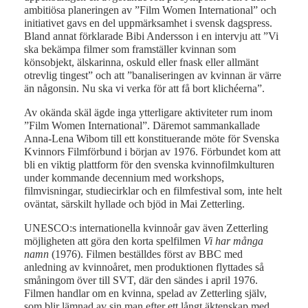
ambitiösa planeringen av ”Film Women International” och
initiativet gavs en del uppmärksamhet i svensk dagspress.
Bland annat förklarade Bibi Andersson i en intervju att ”Vi
ska bekämpa filmer som framställer kvinnan som
könsobjekt, älskarinna, oskuld eller fnask eller allmänt
otrevlig tingest” och att ”banaliseringen av kvinnan är värre
än någonsin. Nu ska vi verka för att få bort klichéerna”.
Av okända skäl ägde inga ytterligare aktiviteter rum inom
”Film Women International”. Däremot sammankallade
Anna-Lena Wibom till ett konstituerande möte för Svenska
Kvinnors Filmförbund i början av 1976. Förbundet kom att
bli en viktig plattform för den svenska kvinnofilmkulturen
under kommande decennium med workshops,
filmvisningar, studiecirklar och en filmfestival som, inte helt
oväntat, särskilt hyllade och bjöd in Mai Zetterling.
UNESCO:s internationella kvinnoår gav även Zetterling
möjligheten att göra den korta spelfilmen
Vi har många
namn
(1976). Filmen beställdes först av BBC med
anledning av kvinnoåret, men produktionen flyttades så
småningom över till SVT, där den sändes i april 1976.
Filmen handlar om en kvinna, spelad av Zetterling själv,
som blir lämnad av sin man efter ett långt äktenskap med