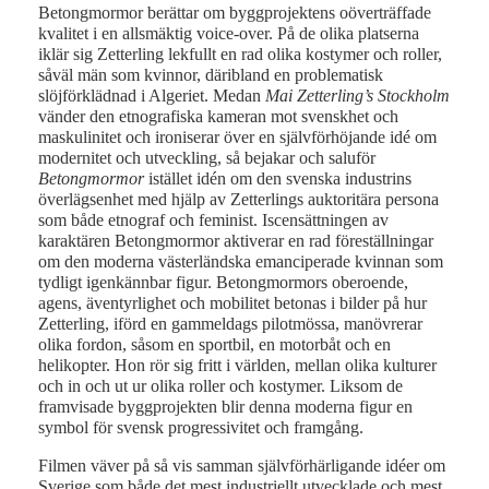
Betongmormor berättar om byggprojektens oöverträffade
kvalitet i en allsmäktig voice-over. På de olika platserna
iklär sig Zetterling lekfullt en rad olika kostymer och roller,
såväl män som kvinnor, däribland en problematisk
slöjförklädnad i Algeriet. Medan
Mai Zetterling’s Stockholm
vänder den etnografiska kameran mot svenskhet och
maskulinitet och ironiserar över en självförhöjande idé om
modernitet och utveckling, så bejakar och saluför
Betongmormor
istället idén om den svenska industrins
överlägsenhet med hjälp av Zetterlings auktoritära persona
som både etnograf och feminist. Iscensättningen av
karaktären Betongmormor aktiverar en rad föreställningar
om den moderna västerländska emanciperade kvinnan som
tydligt igenkännbar figur. Betongmormors oberoende,
agens, äventyrlighet och mobilitet betonas i bilder på hur
Zetterling, iförd en gammeldags pilotmössa, manövrerar
olika fordon, såsom en sportbil, en motorbåt och en
helikopter. Hon rör sig fritt i världen, mellan olika kulturer
och in och ut ur olika roller och kostymer. Liksom de
framvisade byggprojekten blir denna moderna figur en
symbol för svensk progressivitet och framgång.
Filmen väver på så vis samman självförhärligande idéer om
Sverige som både det mest industriellt utvecklade och mest