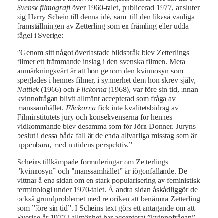
Svensk filmografi
över 1960-talet, publicerad 1977, ansluter
sig Harry Schein till denna idé, samt till den likaså vanliga
framställningen av Zetterling som en främling eller udda
fågel i Sverige:
”Genom sitt något överlastade bildspråk blev Zetterlings
filmer ett främmande inslag i den svenska filmen. Mera
anmärkningsvärt är att hon genom den kvinnosyn som
speglades i hennes filmer, i synnerhet dem hon skrev själv,
Nattlek
(1966) och
Flickorna
(1968), var före sin tid, innan
kvinnofrågan blivit allmänt accepterad som fråga av
manssamhället.
Flickorna
fick inte kvalitetsbidrag av
Filminstitutets jury och konsekvenserna för hennes
vidkommande blev desamma som för Jörn Donner. Juryns
beslut i dessa båda fall är de enda allvarliga misstag som är
uppenbara, med nutidens perspektiv.”
Scheins tillkämpade formuleringar om Zetterlings
”kvinnosyn” och ”manssamhället” är iögonfallande. De
vittnar å ena sidan om en stark popularisering av feministisk
terminologi under 1970-talet. Å andra sidan åskådliggör de
också grundproblemet med retoriken att benämna Zetterling
som ”före sin tid”. I Scheins text görs ett antagande om att
Sverige år 1977 i allmänhet har accepterat ”kvinnofrågan”,