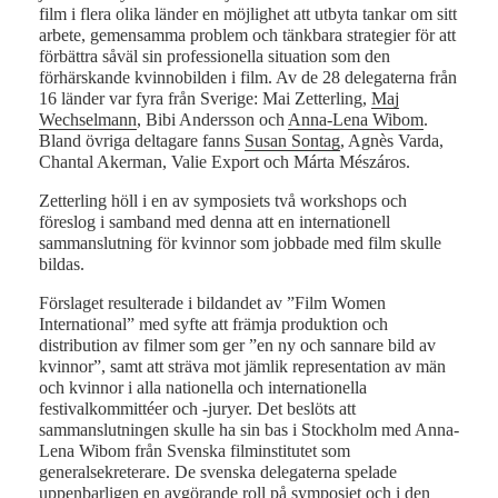
film i flera olika länder en möjlighet att utbyta tankar om sitt
arbete, gemensamma problem och tänkbara strategier för att
förbättra såväl sin professionella situation som den
förhärskande kvinnobilden i film. Av de 28 delegaterna från
16 länder var fyra från Sverige: Mai Zetterling,
Maj
Wechselmann
, Bibi Andersson och
Anna-Lena Wibom
.
Bland övriga deltagare fanns
Susan Sontag
, Agnès Varda,
Chantal Akerman, Valie Export och Márta Mészáros.
Zetterling höll i en av symposiets två workshops och
föreslog i samband med denna att en internationell
sammanslutning för kvinnor som jobbade med film skulle
bildas.
Förslaget resulterade i bildandet av ”Film Women
International” med syfte att främja produktion och
distribution av filmer som ger ”en ny och sannare bild av
kvinnor”, samt att sträva mot jämlik representation av män
och kvinnor i alla nationella och internationella
festivalkommittéer och -juryer. Det beslöts att
sammanslutningen skulle ha sin bas i Stockholm med Anna-
Lena Wibom från Svenska filminstitutet som
generalsekreterare. De svenska delegaterna spelade
uppenbarligen en avgörande roll på symposiet och i den