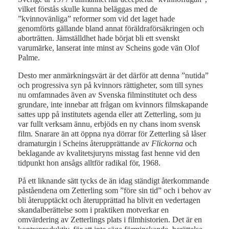
vilket förstås skulle kunna beläggas med de
”kvinnovänliga” reformer som vid det laget hade
genomförts gällande bland annat föräldraförsäkringen och
aborträtten. Jämställdhet hade börjat bli ett svenskt
varumärke, lanserat inte minst av Scheins gode vän Olof
Palme.
Desto mer anmärkningsvärt är det därför att denna ”nutida”
och progressiva syn på kvinnors rättigheter, som till synes
nu omfamnades även av Svenska filminstitutet och dess
grundare, inte innebar att frågan om kvinnors filmskapande
sattes upp på institutets agenda eller att Zetterling, som ju
var fullt verksam ännu, erbjöds en ny chans inom svensk
film. Snarare än att öppna nya dörrar för Zetterling så låser
dramaturgin i Scheins återupprättande av
Flickorna
och
beklagande av kvalitetsjuryns misstag fast henne vid den
tidpunkt hon ansågs alltför radikal för, 1968.
På ett liknande sätt tycks de än idag ständigt återkommande
påståendena om Zetterling som ”före sin tid” och i behov av
bli återupptäckt och återupprättad ha blivit en vedertagen
skandalberättelse som i praktiken motverkar en
omvärdering av Zetterlings plats i filmhistorien. Det är en