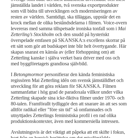
jämställda landet i världen, två svenska exportprodukter
som vill bidra till utvecklingen och moderniseringen av
resten av världen. Samtidigt, ska tilläggas, uppstår det en
krock mellan de olika beståndsdelarna i filmen. Voice-overn
levereras med samma tillspetsade ironiska tonfall som i
Mai
Zetterling’s Stockholm
och den snudd på hysteriskt
överspelade emfasen på SKANSKA:s excellens skorrar på
ett sätt som gör att budskapet inte blir helt övertygande. Här
skapas snarast en känsla av (eller förhoppning om) att
Zetterling kanske i själva verket bara driver med oss och
med byggföretagets grandiosa självbild.
I
Betongmormor
personifierar den kända feministiska
regissören Mai Zetterling idén om svensk jämställdhet och
utveckling för att göra reklam för SKANSKA. Filmen
sammanfattar i hög grad de paradoxala villkor under vilka
Zetterling skapade sina icke-fiktiva filmer under 1970- och
80-talen. Framförallt tydliggör den att snarare än att ses som
alltför radikal eller ”före sin tid” så omfamnades och
utnyttjades Zetterlings feministiska profil i en rad olika
produktionskontexter, även med kommersiella intressen.
Avslutningsvis är det viktigt att påpeka att ett skifte i fokus,
bort från en heroisk berättelse om det missförstådda