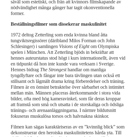
såväl som estetiskt, och från att kvinnors filmskapande av
nödvändighet många gånger har tagit okonventionella
former.
Beställningsfilmer som dissekerar maskulinitet
1972 deltog Zetterling som enda kvinna bland åtta
tungviktsregissörer (däribland Milos Forman och John
Schlesinger) i samlingen
Visions of Eight
om Olympiska
spelen i München. Att Zetterling bjöds in bekräftar att
hennes auteurstatus stod högt i kurs internationellt, även vid
en tidpunkt då hon inte kunde vara verksam i Sverige.
Hennes bidrag
The Strongest
handlar om manliga
tyngdlyftare och fångar inte bara tävlingen utan också ett
stillsamt och lågmält drama kring förberedelser och träning.
Filmen är en ömsint betraktelse över sårbarhet och intimitet
mellan män. Männen placeras återkommande i stora vida
bilder, ofta med hög kameravinkel, som får deras kroppar
att framstå som små och utsatta i de storskaliga och ödsliga
tränings- och arenaanläggningarna. I närmre bildutsnitt
fokuseras muskulösa torsos och halvnakna skinkor.
Filmen kan sägas karaktäriseras av en ”kvinnlig blick” som
dekonstruerar den heroiska maskulinitetens hårda yta. Till