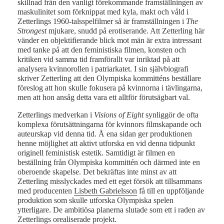
skillnad från den vanligt förekommande framställningen av
maskulinitet som förknippat med kyla, makt och våld i
Zetterlings 1960-talsspelfilmer så är framställningen i
The
Strongest
mjukare, snudd på erotiserande. Att Zetterling här
vänder en objektifierande blick mot män är extra intressant
med tanke på att den feministiska filmen, konsten och
kritiken vid samma tid framförallt var inriktad på att
analysera kvinnorollen i patriarkatet. I sin självbiografi
skriver Zetterling att den Olympiska kommitténs beställare
föreslog att hon skulle fokusera på kvinnorna i tävlingarna,
men att hon ansåg detta vara ett alltför förutsägbart val.
Zetterlings medverkan i
Visions of Eight
synliggör de ofta
komplexa förutsättningarna för kvinnors filmskapande och
auteurskap vid denna tid. Å ena sidan ger produktionen
henne möjlighet att aktivt utforska en vid denna tidpunkt
originell feministisk estetik. Samtidigt är filmen en
beställning från Olympiska kommittén och därmed inte en
oberoende skapelse. Det bekräftas inte minst av att
Zetterling misslyckades med ett eget försök att tillsammans
med producenten
Lisbeth Gabrielsson
få till en uppföljande
produktion som skulle utforska Olympiska spelen
ytterligare. De ambitiösa planerna slutade som ett i raden av
Zetterlings orealiserade projekt.