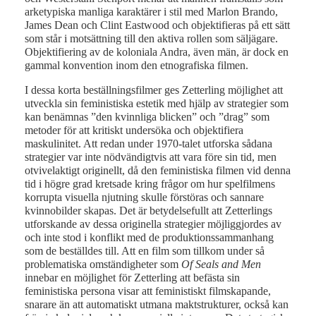
arketypiska manliga karaktärer i stil med Marlon Brando,
James Dean och Clint Eastwood och objektifieras på ett sätt
som står i motsättning till den aktiva rollen som säljägare.
Objektifiering av de koloniala Andra, även män, är dock en
gammal konvention inom den etnografiska filmen.
I dessa korta beställningsfilmer ges Zetterling möjlighet att
utveckla sin feministiska estetik med hjälp av strategier som
kan benämnas ”den kvinnliga blicken” och ”drag” som
metoder för att kritiskt undersöka och objektifiera
maskulinitet. Att redan under 1970-talet utforska sådana
strategier var inte nödvändigtvis att vara före sin tid, men
otvivelaktigt originellt, då den feministiska filmen vid denna
tid i högre grad kretsade kring frågor om hur spelfilmens
korrupta visuella njutning skulle förstöras och sannare
kvinnobilder skapas. Det är betydelsefullt att Zetterlings
utforskande av dessa originella strategier möjliggjordes av
och inte stod i konflikt med de produktionssammanhang
som de beställdes till. Att en film som tillkom under så
problematiska omständigheter som
Of Seals and Men
innebar en möjlighet för Zetterling att befästa sin
feministiska persona visar att feministiskt filmskapande,
snarare än att automatiskt utmana maktstrukturer, också kan