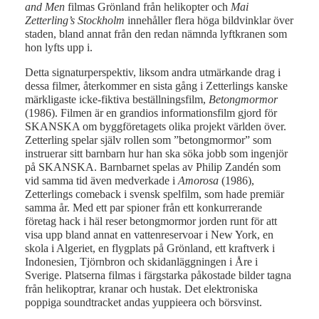
and Men
filmas Grönland från helikopter och
Mai
Zetterling’s Stockholm
innehåller flera höga bildvinklar över
staden, bland annat från den redan nämnda lyftkranen som
hon lyfts upp i.
Detta signaturperspektiv, liksom andra utmärkande drag i
dessa filmer, återkommer en sista gång i Zetterlings kanske
märkligaste icke-fiktiva beställningsfilm,
Betongmormor
(1986). Filmen är en grandios informationsfilm gjord för
SKANSKA om byggföretagets olika projekt världen över.
Zetterling spelar själv rollen som ”betongmormor” som
instruerar sitt barnbarn hur han ska söka jobb som ingenjör
på SKANSKA. Barnbarnet spelas av Philip Zandén som
vid samma tid även medverkade i
Amorosa
(1986),
Zetterlings comeback i svensk spelfilm, som hade premiär
samma år. Med ett par spioner från ett konkurrerande
företag hack i häl reser betongmormor jorden runt för att
visa upp bland annat en vattenreservoar i New York, en
skola i Algeriet, en flygplats på Grönland, ett kraftverk i
Indonesien, Tjörnbron och skidanläggningen i Åre i
Sverige. Platserna filmas i färgstarka påkostade bilder tagna
från helikoptrar, kranar och hustak. Det elektroniska
poppiga soundtracket andas yuppieera och börsvinst.