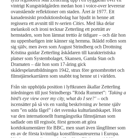
vintrigt Kungsträdgården medan hon i voice-over levererar
ovanstående reflektioner om staden. Året är 1977. Ett
kanadensiskt produktionsbolag har bjudit in henne att
regissera ett avsnitt till tv-serien
Cities
. Med lika delar
melankoli och ironi tecknar Zetterling ett porträtt av
hemstaden, som hon lämnat trettio år tidigare – och där hon
nu uppenbarligen inte känner sig hemma. Iklädd rollen som
sig själv, men även som August Strindberg och Drottning
Kristina guidar Zetterling åskådaren till karakteristiska
platser som Systembolaget, Skansen, Gamla Stan och
Dramaten – där hon som 17-åring gick
skådespelarutbildningen 1942, strax före genombrottet och
filmstjärnekarriären som snabbt tog henne ut i världen.
Från sin upphöjda position i lyftkranen åkallar Zetterling
inledningen till just Strindbergs ”Röda Rummet”:
’Taking a
bird’s eye view over my city, what do I see?’
– och
iscensätter på så vis en vanlig beskrivning av henne själv
som ”en udda fågel” i det svenska kulturlandskapet. Hon
var den internationellt framgångsrika filmstjärnan som
sadlade om till regissör, först genom att göra
kortdokumentärer för BBC, men snart även långfilmer som
en av de första kvinnliga konstfilmsauteurerna i Europa.