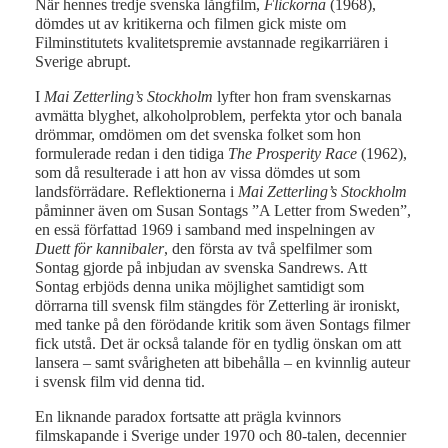
När hennes tredje svenska långfilm,
Flickorna
(1968),
dömdes ut av kritikerna och filmen gick miste om
Filminstitutets kvalitetspremie avstannade regikarriären i
Sverige abrupt.
I
Mai Zetterling’s Stockholm
lyfter hon fram svenskarnas
avmätta blyghet, alkoholproblem, perfekta ytor och banala
drömmar, omdömen om det svenska folket som hon
formulerade redan i den tidiga
The Prosperity Race
(1962),
som då resulterade i att hon av vissa dömdes ut som
landsförrädare. Reflektionerna i
Mai Zetterling’s Stockholm
påminner även om Susan Sontags ”A Letter from Sweden”,
en essä författad 1969 i samband med inspelningen av
Duett för kannibaler
, den första av två spelfilmer som
Sontag gjorde på inbjudan av svenska Sandrews. Att
Sontag erbjöds denna unika möjlighet samtidigt som
dörrarna till svensk film stängdes för Zetterling är ironiskt,
med tanke på den förödande kritik som även Sontags filmer
fick utstå. Det är också talande för en tydlig önskan om att
lansera – samt svårigheten att bibehålla – en kvinnlig auteur
i svensk film vid denna tid.
En liknande paradox fortsatte att prägla kvinnors
filmskapande i Sverige under 1970 och 80-talen, decennier