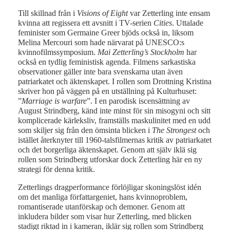
Till skillnad från i
Visions of Eight
var Zetterling inte ensam
kvinna att regissera ett avsnitt i TV-serien
Cities
. Uttalade
feminister som Germaine Greer bjöds också in, liksom
Melina Mercouri som hade närvarat på UNESCO:s
kvinnofilmssymposium.
Mai Zetterling’s Stockholm
har
också en tydlig feministisk agenda. Filmens sarkastiska
observationer gäller inte bara svenskarna utan även
patriarkatet och äktenskapet. I rollen som Drottning Kristina
skriver hon på väggen på en utställning på Kulturhuset:
”
Marriage is warfare
”. I en parodisk iscensättning av
August Strindberg, känd inte minst för sin misogyni och sitt
komplicerade kärleksliv, framställs maskulinitet med en udd
som skiljer sig från den ömsinta blicken i
The Strongest
och
istället återknyter till 1960-talsfilmernas kritik av patriarkatet
och det borgerliga äktenskapet. Genom att själv iklä sig
rollen som Strindberg utforskar dock Zetterling här en ny
strategi för denna kritik.
Zetterlings dragperformance förlöjligar skoningslöst idén
om det manliga författargeniet, hans kvinnoproblem,
romantiserade utanförskap och demoner. Genom att
inkludera bilder som visar hur Zetterling, med blicken
stadigt riktad in i kameran, iklär sig rollen som Strindberg