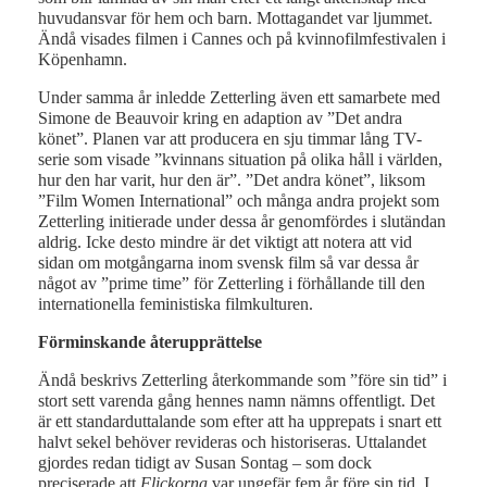
huvudansvar för hem och barn. Mottagandet var ljummet.
Ändå visades filmen i Cannes och på kvinnofilmfestivalen i
Köpenhamn.
Under samma år inledde Zetterling även ett samarbete med
Simone de Beauvoir kring en adaption av ”Det andra
könet”. Planen var att producera en sju timmar lång TV-
serie som visade ”kvinnans situation på olika håll i världen,
hur den har varit, hur den är”. ”Det andra könet”, liksom
”Film Women International” och många andra projekt som
Zetterling initierade under dessa år genomfördes i slutändan
aldrig. Icke desto mindre är det viktigt att notera att vid
sidan om motgångarna inom svensk film så var dessa år
något av ”prime time” för Zetterling i förhållande till den
internationella feministiska filmkulturen.
Förminskande återupprättelse
Ändå beskrivs Zetterling återkommande som ”före sin tid” i
stort sett varenda gång hennes namn nämns offentligt. Det
är ett standarduttalande som efter att ha upprepats i snart ett
halvt sekel behöver revideras och historiseras. Uttalandet
gjordes redan tidigt av Susan Sontag – som dock
preciserade att
Flickorna
var ungefär fem år före sin tid. I