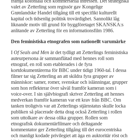
främja koloniala och kommersiella intressen. Det strategiska
valet av Zetterling som regissör gav Kongelige
Grønlandske Handel tillgång till ett specifikt kulturellt
kapital och tidsenlig politisk trovärdighet. Sannolikt låg
liknande motiv till grund för byggföretaget SKANSKA:s
anlitande av Zetterling för en informationsfilm 1986.
Den feministiska etnografen som nationellt varumärke
I
Of Seals and Men
är det tydligt att Zetterlings feministiska
auteurpersona är sammanflätad med hennes roll som
etnograf, en roll som etablerades i de fyra
kortdokumentärerna för BBC under tidigt 1960-tal. I dessa
filmer tar sig Zetterling an att skildra fyra grupper av
människor: samer, romer, svenskar och islänningar, grupper
som hon reflekterar över såväl framför kameran som i
voice-over. I sin självbiografi skriver Zetterling att hennes
medverkan framför kameran var ett krav från BBC. Om
tanken troligtvis var att Zetterlings stjärnstatus skulle locka
publiken så placerade detta drag också Zetterling i rollen
som uttolkare av dessa olika grupper. Rollen som
etnografisk dokumentärfilmare och deltagande
kommentator ger Zetterling tillgång till det eurocentriska
och manligt kodade privilegiet att äga en auktoritär röst och