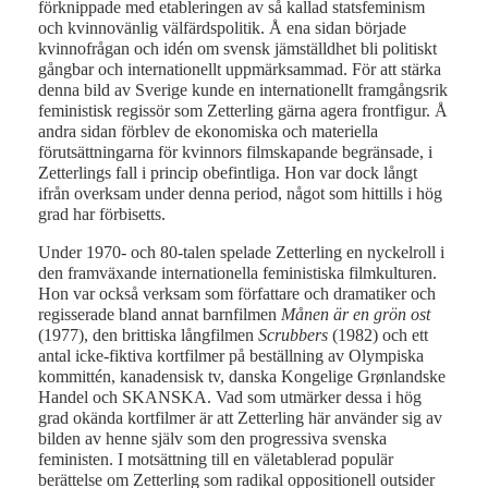
förknippade med etableringen av så kallad statsfeminism
och kvinnovänlig välfärdspolitik. Å ena sidan började
kvinnofrågan och idén om svensk jämställdhet bli politiskt
gångbar och internationellt uppmärksammad. För att stärka
denna bild av Sverige kunde en internationellt framgångsrik
feministisk regissör som Zetterling gärna agera frontfigur. Å
andra sidan förblev de ekonomiska och materiella
förutsättningarna för kvinnors filmskapande begränsade, i
Zetterlings fall i princip obefintliga. Hon var dock långt
ifrån overksam under denna period, något som hittills i hög
grad har förbisetts.
Under 1970- och 80-talen spelade Zetterling en nyckelroll i
den framväxande internationella feministiska filmkulturen.
Hon var också verksam som författare och dramatiker och
regisserade bland annat barnfilmen
Månen är en grön ost
(1977), den brittiska långfilmen
Scrubbers
(1982) och ett
antal icke-fiktiva kortfilmer på beställning av Olympiska
kommittén, kanadensisk tv, danska Kongelige Grønlandske
Handel och SKANSKA. Vad som utmärker dessa i hög
grad okända kortfilmer är att Zetterling här använder sig av
bilden av henne själv som den progressiva svenska
feministen. I motsättning till en väletablerad populär
berättelse om Zetterling som radikal oppositionell outsider