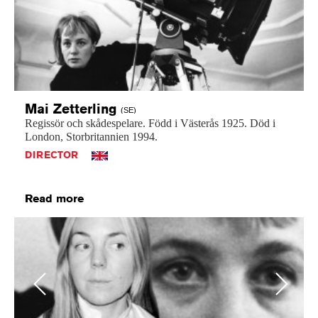
Mai
Zetterling
(SE)
Regissör
och
skådespelare.
Född
i
Västerås
1925.
Död
i
London,
Storbritannien
1994.
DIRECTOR
Read more
Previous
Next