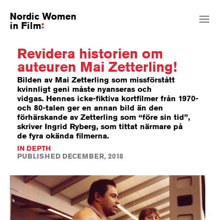
Nordic Women
in Film
Revidera historien om
auteuren Mai Zetterling!
Bilden av Mai Zetterling som missförstått
kvinnligt geni måste nyanseras och
vidgas. Hennes icke-fiktiva kortfilmer från 1970-
och 80-talen ger en annan bild än den
förhärskande av Zetterling som “före sin tid”,
skriver Ingrid Ryberg, som tittat närmare på
de fyra okända filmerna.
IN DEPTH
PUBLISHED DECEMBER, 2018