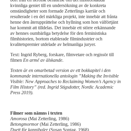
kvinnliga geniet till en undersökning av de konkreta
omständigheter som formade Zetterlings karriär och
resulterade i en del märkliga projekt, inte innebär att frånta
henne den återupprättelse och hyllning som hon välförtjänt
har kommit att tilldelas. Det innebär ett större erkännande
av hennes oumbärliga betydelse för den feministiska
filmhistorien, bortom etablerade filmindustrier och
kvalitetspremier utdelade av helmanliga juryer.
Text: Ingrid Ryberg, forskare, filmvetare och regissör till
filmen
En armé av älskande
.
Texten är en omarbetad version av ett bokkapitel i den
kommande internationella antologin ”Making the Invisible
Visible: New Approaches to Reclaiming Women’s Agency in
Film History” (red. Ingrid Stigsdotter, Nordic Academic
Press 2019).
Filmer
som nämns i texten
Amorosa
(Mai Zetterling, 1986)
Betongmormor
(Mai Zetterling, 1986)
Duett för kannibaler
(Susan Sontag, 1968)