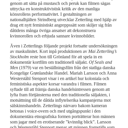
genom att sätta på mustasch och peruk kan filmen sägas
uttrycka en konstruktivistisk kritik av den manliga
könsrollens performativitet. I gestaltningen av
nationalhjälten Strindberg utvecklar Zetterling med hjälp av
drag ett nytt feministiskt angreppssätt som skiljer sig från
dåtidens många övriga ansatser att dekonstruera
kvinnorollen och erbjuda sannare kvinnobilder.
Även i Zetterlings följande projekt fortsatte undersökningen
av maskulinitet. Kort inpå produktionen av
Mai Zetterling’s
Stockholm
reste hon till Grönland för att spela in en
dokumentär kortfilm om traditionell säljakt.
Of Seals and
Men
(1979) var en beställningsfilm från det statliga danska
Kongelige Grønlandske Handel. Mariah Larsson och Anna
Westerståhl Stenport visar i en artikel hur koloniala och
feministiska aspekter korsar varandra i filmen. Filmen
syftade till att främja danska handelsintressen genom att
lyfta fram förtjänsterna med den traditionella säljakten, i
motsättning till de dåtida inflytelserika kampanjerna mot
sälskinnshandeln. Zetterlings närvaro bakom kameran
betonas i voice-overn och med utgångspunkt i den
dokumentära etnografiska formen porträtterar hon männen
som jagar med en erotiserande ”kvinnlig blick”. Larsson
och Westerståhl Stenport menar att männen framställs som