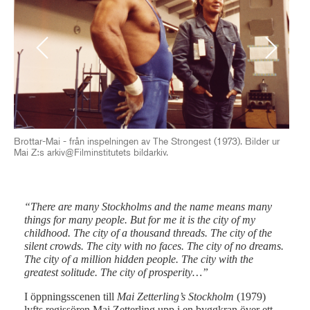
Previous
Next
Brottar-Mai - från inspelningen av The Strongest (1973). Bilder ur
Bet
Mai Z:s arkiv@Filminstitutets bildarkiv.
“There are many Stockholms and the name means many
things for many people. But for me it is the city of my
childhood. The city of a thousand threads. The city of the
silent crowds. The city with no faces. The city of no dreams.
The city of a million hidden people. The city with the
greatest solitude. The city of prosperity…”
I öppningsscenen till
Mai Zetterling’s Stockholm
(1979)
lyfts regissören Mai Zetterling upp i en byggkran över ett