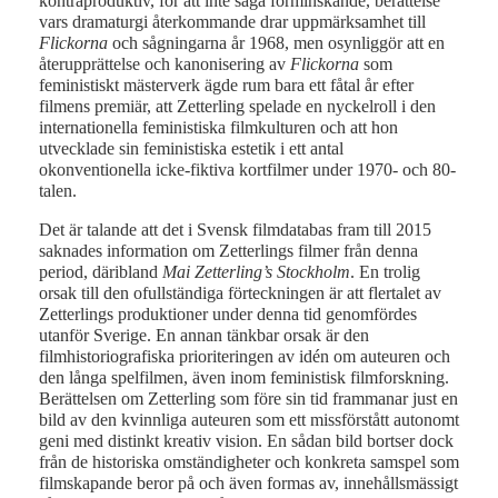
kontraproduktiv, för att inte säga förminskande, berättelse
vars dramaturgi återkommande drar uppmärksamhet till
Flickorna
och sågningarna år 1968, men osynliggör att en
återupprättelse och kanonisering av
Flickorna
som
feministiskt mästerverk ägde rum bara ett fåtal år efter
filmens premiär, att Zetterling spelade en nyckelroll i den
internationella feministiska filmkulturen och att hon
utvecklade sin feministiska estetik i ett antal
okonventionella icke-fiktiva kortfilmer under 1970- och 80-
talen.
Det är talande att det i Svensk filmdatabas fram till 2015
saknades information om Zetterlings filmer från denna
period, däribland
Mai Zetterling’s Stockholm
. En trolig
orsak till den ofullständiga förteckningen är att flertalet av
Zetterlings produktioner under denna tid genomfördes
utanför Sverige. En annan tänkbar orsak är den
filmhistoriografiska prioriteringen av idén om auteuren och
den långa spelfilmen, även inom feministisk filmforskning.
Berättelsen om Zetterling som före sin tid frammanar just en
bild av den kvinnliga auteuren som ett missförstått autonomt
geni med distinkt kreativ vision. En sådan bild bortser dock
från de historiska omständigheter och konkreta samspel som
filmskapande beror på och även formas av, innehållsmässigt