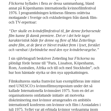
Flickorna
hyllades i flera av dessa sammanhang, bland
annat på Köpenhamns internationella kvinnofilmfestival
1976. I programtidningen kritiseras filmens orättvisa
mottagande i Sverige och exkluderingen från dansk film-
och TV-repertoar:
“Der skulle en kvindefilmfestival til, før denne forbavsende
film kunne få dansk premiere. Det er i det hele taget
karakteristisk både for denne og flere af Mai Zetterlings
andre film, at de først er blevet trukket frem i lyset, forstået
och værdsat i forbindelse med den nye kvindebevægelse.”
I sin självbiografi beskriver Zetterling hur
Flickorna
nu
plötsligt förde henne till ”Paris, Lissabon, Köpenhamn,
Rom, Australien, Afrika och till och med Stockholm”, och
hur hon hämtade styrka ur den nya uppskattningen.
Filmkulturens starka framväxt kan exemplifieras inte minst
med UNESCO:s kvinnofilmssymposium under det så
kallade Internationella kvinnoåret 1975. Som en del av
organisationens omfattande initiativ att motverka
diskriminering mot kvinnor arrangerades en ambitiös
internationell konferens om kvinnor och film i Aostadalen i
juli 1975. Syftet var att erbjuda kvinnor verksamma inom