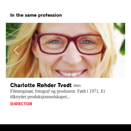
In the same profession
Previous
Next
Charlotte Røhder
Tvedt
(NO)
Filmregissør,
fotograf
og
produsent.
Født
i
1971.
Er
tilknyttet
produksjonsselskapet...
DIRECTOR