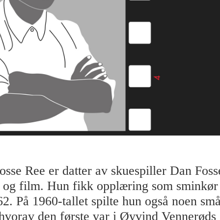
sse Ree er datter av skuespiller Dan Fosse
r og film. Hun fikk opplæring som sminkø
62. På 1960-tallet spilte hun også noen små
 hvorav den første var i Øyvind Vennerøds