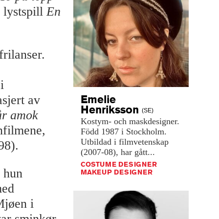
lystspill
En
rilanser.
i
Emelie
sjert av
Henriksson
(SE)
år amok
Kostym-
och
maskdesigner.
nfilmene,
Född
1987
i
Stockholm.
Utbildad
i
filmvetenskap
98).
(2007-08),
har
gått...
COSTUME DESIGNER
r hun
MAKEUP DESIGNER
med
Mjøen i
ar sminkør