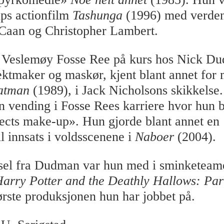
ps actionfilm
Tashunga
(1996) med verden
Caan og Christopher Lambert.
k Veslemøy Fosse Ree på kurs hos Nick D
ektmaker og maskør, kjent blant annet for 
atman
(1989), i Jack Nicholsons skikkelse.
en vending i Fosse Rees karriere hvor hun
fects make-up». Hun gjorde blant annet en
l innsats i voldsscenene i
Naboer
(2004).
sel fra Dudman var hun med i sminketeam
arry Potter and the Deathly Hallows: Par
tørste produksjonen hun har jobbet på.