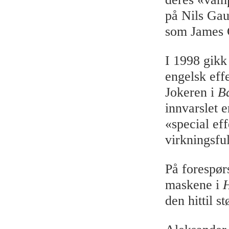
på Nils Gau
som James 
I 1998 gik
engelsk eff
Jokeren i
B
innvarslet 
«special ef
virkningsful
På forespør
maskene i
H
den hittil s