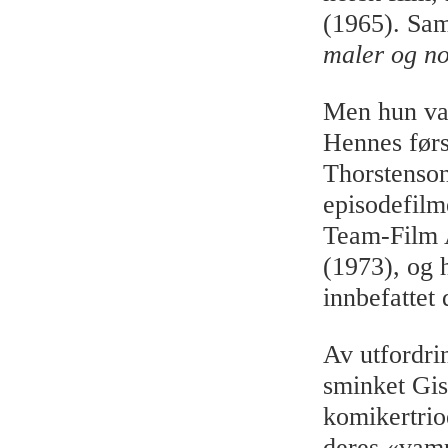
(1965). Sam
maler og n
Men hun val
Hennes førs
Thorstenso
episodefil
Team-Film 
(1973), og 
innbefattet 
Av utfordr
sminket Gis
komikertrio
deres «va