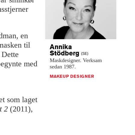
sstjerner
udman, en
masken til
Annika
Stödberg
 Dette
(SE)
Maskdesigner.
Verksam
 begynte med
sedan
1987.
MAKEUP DESIGNER
et som laget
t 2
(2011),