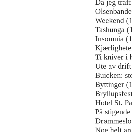
Da jeg traf
Olsenbanden
Weekend (1
Tashunga (
Insomnia (
Kjærlighete
Ti kniver i 
Ute av drif
Buicken: st
Byttinger (
Bryllupsfes
Hotel St. P
På stigende
Drømmeslot
Noe helt an