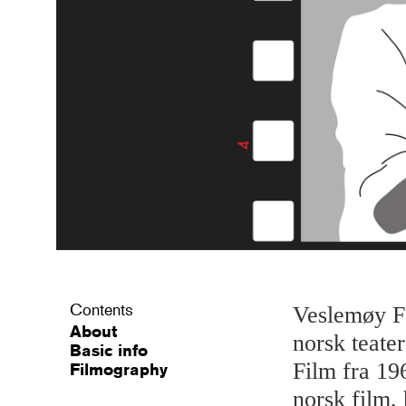
Contents
Veslemøy Fo
About
norsk teate
Basic info
Film fra 19
Filmography
norsk film,