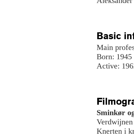
Aleksander 
Basic in
Main profe
Born: 1945
Active: 196
Filmogr
Sminkør o
Verdwijnen
Knerten i k