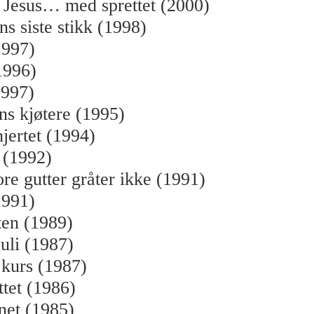
f Jesus… med sprettet (2000)
s siste stikk (1998)
997)
1996)
1997)
ns kjøtere (1995)
hjertet (1994)
t (1992)
ore gutter gråter ikke (1991)
1991)
ten (1989)
auli (1987)
 kurs (1987)
tet (1986)
net (1985)