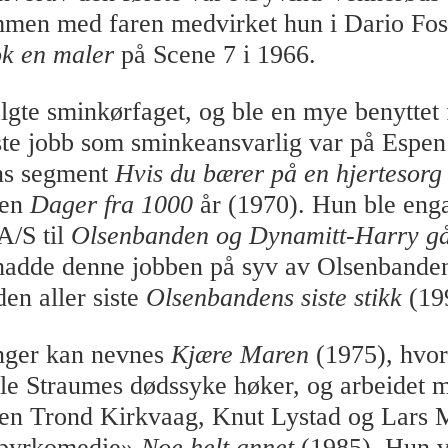
men med faren medvirket hun i Dario Fos 
ok en maler
på Scene 7 i 1966.
gte sminkørfaget, og ble en mye benyttet f
te jobb som sminkeansvarlig var på Espen
ns segment
Hvis du bærer på en hjertesorg
men
Dager fra 1000
år (1970). Hun ble enga
A/S til
Olsenbanden og Dynamitt-Harry g
hadde denne jobben på syv av Olsenbande
den aller siste
Olsenbandens siste stikk
(19
inger kan nevnes
Kjære Maren
(1975), hvo
le Straumes dødssyke høker, og arbeidet 
en Trond Kirkvaag, Knut Lystad og Lars 
mpyrkomedie»
Noe helt annet
(1985). Hun v