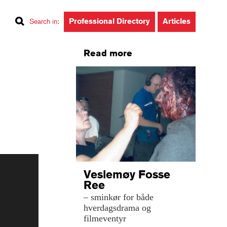
Professional Directory
Articles
Search in
:
Read more
Veslemøy Fosse
Ree
– sminkør for både
hverdagsdrama og
filmeventyr