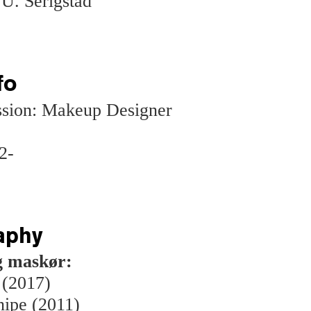
U. Serigstad
fo
ssion: Makeup Designer
2-
aphy
g maskør:
 (2017)
nipe (2011)