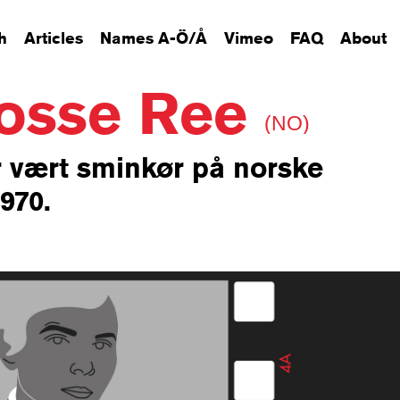
h
Articles
Names A-Ö/Å
Vimeo
FAQ
About
osse Ree
(NO)
r vært sminkør på norske
970.