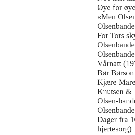
Øye for øye
«Men Olsen
Olsenbanden
For Tors sk
Olsenbanden
Olsenbande
Vårnatt (19
Bør Børson 
Kjære Mare
Knutsen & 
Olsen-band
Olsenbande
Dager fra 1
hjertesorg)