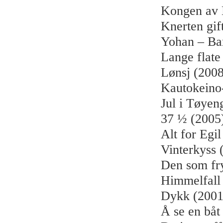
Kongen av 
Knerten gif
Yohan – Ba
Lange flate
Lønsj (2008
Kautokeino
Jul i Tøyen
37 ½ (2005
Alt for Egi
Vinterkyss 
Den som fry
Himmelfall
Dykk (2001
Å se en båt