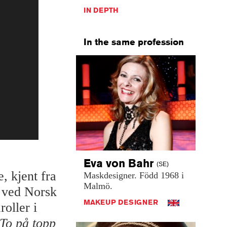
IN DEPTH
In the same profession
Eva von
Bahr
(SE)
, kjent fra
Maskdesigner.
Född
1968
i
Malmö.
r ved Norsk
MAKEUP DESIGNER
roller i
To på topp