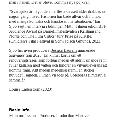
man i hallen. Det är Steve, Tommys nya pojkvän.
”Svartsjuka är något de allra flesta oavsett ålder drabbas av
någon gång i livet. Historien har både allvar och humor,
med många komiska och känslosamma situationer,” har
Sjöö sagt i en intervju i tidningen Mitt i. Filmen erhöll BFF
Audience Award på Barnefilmsfestivalen i Kristiansand,
Norge och The Film Critics’ Jury Prize på KIKIfe,
(Children’s Film Festival in Schwäbisch Gmünd), 2023.
Sjöö har även producerat
Jessica Lauréns
animerade
Skitväder
från 2023. En klimat-kortis om ett
renoveringsraseri som fortgår medan ett aldrig sinande regn
fyller källaren med vatten och hindrar en vitvaruleverans att
komma fram. Allt medan medelklassfamiljen sticker
huvudet i sanden. Filmen visades på Göteborgs filmfestival
samma år.
Louise Lagerström (2023)
Basic info
Main professions: Producer, Production Manager