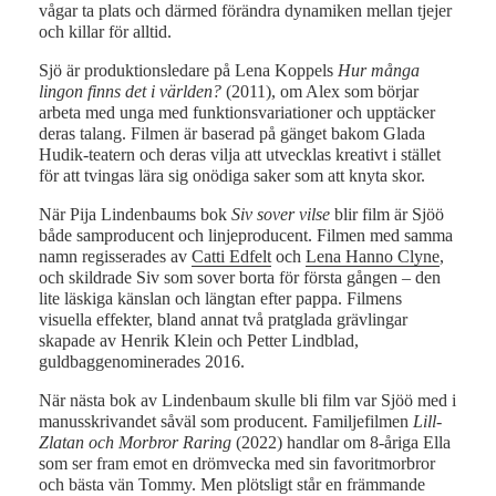
vågar ta plats och därmed förändra dynamiken mellan tjejer
och killar för alltid.
Sjö är produktionsledare på Lena Koppels
Hur många
lingon finns det i världen?
(2011), om Alex som börjar
arbeta med unga med funktionsvariationer och upptäcker
deras talang. Filmen är baserad på gänget bakom Glada
Hudik-teatern och deras vilja att utvecklas kreativt i stället
för att tvingas lära sig onödiga saker som att knyta skor.
När Pija Lindenbaums bok
Siv sover vilse
blir film är Sjöö
både samproducent och linjeproducent. Filmen med samma
namn regisserades av
Catti Edfelt
och
Lena Hanno Clyne
,
och skildrade Siv som sover borta för första gången – den
lite läskiga känslan och längtan efter pappa. Filmens
visuella effekter, bland annat två pratglada grävlingar
skapade av Henrik Klein och Petter Lindblad,
guldbaggenominerades 2016.
När nästa bok av Lindenbaum skulle bli film var Sjöö med i
manusskrivandet såväl som producent. Familjefilmen
Lill-
Zlatan och Morbror Raring
(2022) handlar om 8-åriga Ella
som ser fram emot en drömvecka med sin favoritmorbror
och bästa vän Tommy. Men plötsligt står en främmande