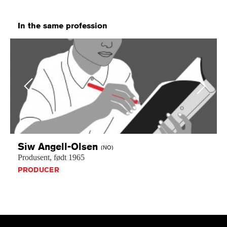
In the same profession
Previous
Next
Siw
Angell-Olsen
(NO)
Produsent,
født
1965
PRODUCER