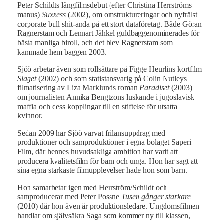
Peter Schildts långfilmsdebut (efter Christina Herrströms
manus)
Suxxess
(2002), om omstruktureringar och nyfrälst
corporate bull shit-anda på ett stort dataföretag. Både Göran
Ragnerstam och Lennart Jähkel guldbaggenominerades för
bästa manliga biroll, och det blev Ragnerstam som
kammade hem baggen 2003.
Sjöö arbetar även som rollsättare på Figge Heurlins kortfilm
Slaget
(2002) och som statistansvarig på Colin Nutleys
filmatisering av Liza Marklunds roman
Paradiset
(2003)
om journalisten Annika Bengtzons luskande i jugoslavisk
maffia och dess kopplingar till en stiftelse för utsatta
kvinnor.
Sedan 2009 har Sjöö varvat frilansuppdrag med
produktioner och samproduktioner i egna bolaget Saperi
Film, där hennes huvudsakliga ambition har varit att
producera kvalitetsfilm för barn och unga. Hon har sagt att
sina egna starkaste filmupplevelser hade hon som barn.
Hon samarbetar igen med Herrström/Schildt och
samproducerar med Peter Possne
Tusen gånger starkare
(2010) där hon även är produktionsledare. Ungdomsfilmen
handlar om självsäkra Saga som kommer ny till klassen,