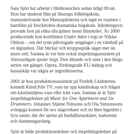
Sara Sjöö har arbetat i filmbranschen sedan tidigt 00-tal.
Hon har studerat film på Skurups folkhögskola,
manusskrivande hos Manuspiloterna och tagit en examen i
barnfilm på Stockholms dramatiska högskola. Inledningsvis
provade hon på olika discipliner inom filmskrået. År 2000
producerade hon kortfilmen
Under tiden
i regi av Niklas
Ohlson – om det tysta påtvingade umgänget i en vänthall på
en tågstation. Där blickar och kroppsspråk säger mer än
tusen ord. Samma år var hon också inspelningsassistent på
Jönssonligan spelar högt.
Den åttonde och sista i den långa
serien om gänget. Opera, förskingrade EU-bidrag och
kassaskåp var några av ingredienserna.
2001 är hon produktionsassistent på Fredrik Lindströms
komedi
Känd från
TV, som tar upp kändisskap och frågan
om kärnfamiljens vara eller icke vara. Samma år är Sjöö
inspelningsledare på
Music for One Apartment and Six
Drummers
. Johannes Stjärne Nilssons och Ola Simonssons
svängiga konsert för sex slagverkare och en liten lägenhet i
fyra satser, där det spelas på hushållsmaskiner, toaborstar
och dammsugarslang.
Sjöö är både produktionsledare och inspelningsledare på