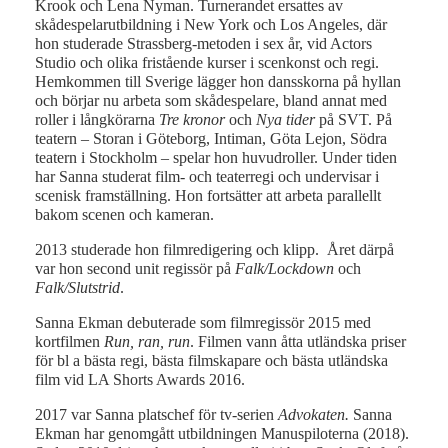
Krook och Lena Nyman. Turnerandet ersattes av
skådespelarutbildning i New York och Los Angeles, där
hon studerade Strassberg-metoden i sex år, vid Actors
Studio och olika fristående kurser i scenkonst och regi.
Hemkommen till Sverige lägger hon dansskorna på hyllan
och börjar nu arbeta som skådespelare, bland annat med
roller i långkörarna
Tre kronor
och
Nya tider
på SVT. På
teatern – Storan i Göteborg, Intiman, Göta Lejon, Södra
teatern i Stockholm – spelar hon huvudroller. Under tiden
har Sanna studerat film- och teaterregi och undervisar i
scenisk framställning. Hon fortsätter att arbeta parallellt
bakom scenen och kameran.
2013 studerade hon filmredigering och klipp. Året därpå
var hon second unit regissör på
Falk/Lockdown
och
Falk/Slutstrid
.
Sanna Ekman debuterade som filmregissör 2015 med
kortfilmen
Run, ran, run
. Filmen vann åtta utländska priser
för bl a bästa regi, bästa filmskapare och bästa utländska
film vid LA Shorts Awards 2016.
2017 var Sanna platschef för tv-serien
Advokaten.
Sanna
Ekman har genomgått utbildningen Manuspiloterna (2018).