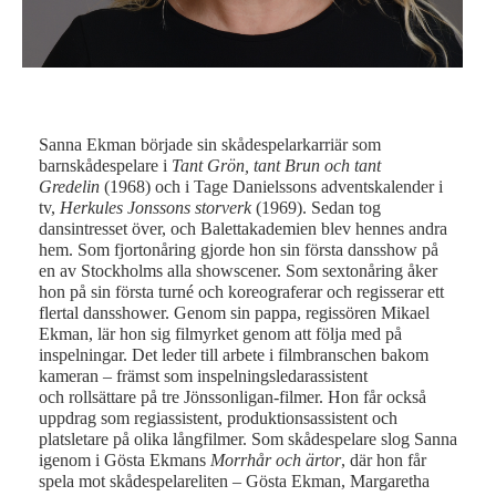
Sanna Ekman började sin skådespelarkarriär som
barnskådespelare i
Tant Grön, tant Brun och tant
Gredelin
(1968) och i Tage Danielssons adventskalender i
tv,
Herkules Jonssons storverk
(1969). Sedan tog
dansintresset över, och Balettakademien blev hennes andra
hem. Som fjortonåring gjorde hon sin första dansshow på
en av Stockholms alla showscener. Som sextonåring åker
hon på sin första turné och koreograferar och regisserar ett
flertal dansshower. Genom sin pappa, regissören Mikael
Ekman, lär hon sig filmyrket genom att följa med på
inspelningar. Det leder till arbete i filmbranschen bakom
kameran – främst som inspelningsledarassistent
och rollsättare på tre Jönssonligan-filmer. Hon får också
uppdrag som regiassistent, produktionsassistent och
platsletare på olika långfilmer. Som skådespelare slog Sanna
igenom i Gösta Ekmans
Morrhår och ärtor
, där hon får
spela mot skådespelareliten – Gösta Ekman, Margaretha