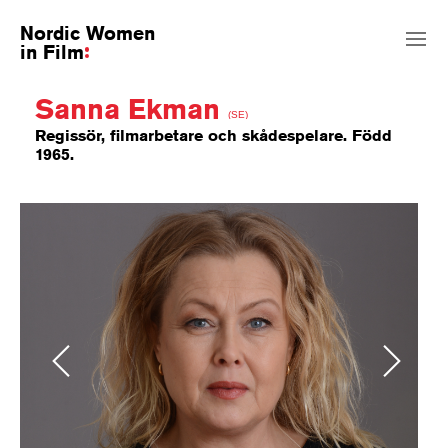
Nordic Women
in Film
Sanna Ekman
(SE)
Regissör, filmarbetare och skådespelare. Född
1965.
Previous
Next