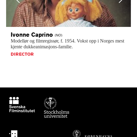
Ivonne
Caprino
(NO)
Modellør
og
filmregissør,
f.
1954.
Vokst
opp
i
Norges
mest
kjente
dukkeanimasjons-familie.
DIRECTOR