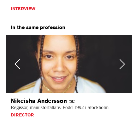
INTERVIEW
In the same profession
Previous
Next
Nikeisha
Andersson
(SE)
Regissör,
manusförfattare.
Född
1992
i
Stockholm.
DIRECTOR