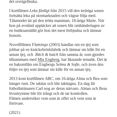
det sverigefinska.
I kortfilmen
Leka färdigt
från 2015 vill den treåriga sonen
fortsätta leka på stormarknaden och vägrar följa med.
Tålamodet tär på den trötta mamman, 18-åriga Marie. När
hon på avstånd upptäcker att sonen blir omhändertagen av
en butiksanställd gör hon det mest förbjudna och lämnar
honom.
Novellfilmen
Flamingo
(2003) handlar om en tjej som
jobbar på en knäckebrödsfabrik och lämnar sin kille för en
annan tjej, och
Bitch & butch
från samma år, som gjordes
tillsammans med
Mia Engberg
, har liknande tematik. Det är
en bakomfilm om Engbergs
Selma & Sofie
, och även den
följer en tjej som lämnar sin kille för en annan tjej.
2013 kom kortfilmen
ABC
, om 16-åriga Alma och Bea som
hänger runt. De iakttar och blir iakttagna. En dag får
fotbollstränaren Carl nog av deras närvaro. Almas och Beas
livsutrymme blir för trångt och de tar kontrollen.
Filmen undersöker vem som är offer och vem som är
förövare.
(2021)