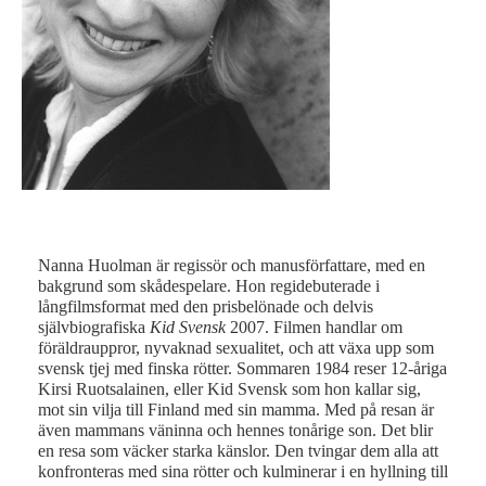
Fo
Nanna Huolman är regissör och manusförfattare, med en
bakgrund som skådespelare. Hon regidebuterade i
långfilmsformat med den prisbelönade och delvis
självbiografiska
Kid Svensk
2007. Filmen handlar om
föräldrauppror, nyvaknad sexualitet, och att växa upp som
svensk tjej med finska rötter. Sommaren 1984 reser 12-åriga
Kirsi Ruotsalainen, eller Kid Svensk som hon kallar sig,
mot sin vilja till Finland med sin mamma. Med på resan är
även mammans väninna och hennes tonårige son. Det blir
en resa som väcker starka känslor. Den tvingar dem alla att
konfronteras med sina rötter och kulminerar i en hyllning till