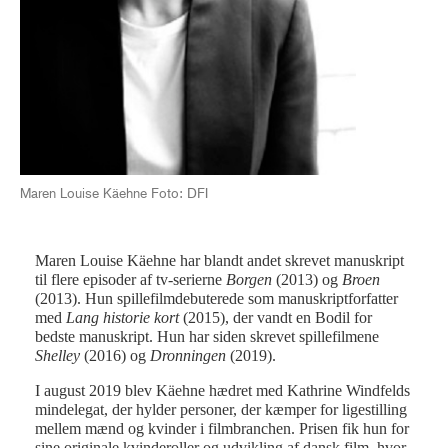
Maren Louise Käehne Foto: DFI
Maren Louise Käehne har blandt andet skrevet manuskript
til flere episoder af tv-serierne
Borgen
(2013) og
Broen
(2013). Hun spillefilmdebuterede som manuskriptforfatter
med
Lang historie kort
(2015), der vandt en Bodil for
bedste manuskript. Hun har siden skrevet spillefilmene
Shelley
(2016) og
Dronningen
(2019).
I august 2019 blev Käehne hædret med Kathrine Windfelds
mindelegat, der hylder personer, der kæmper for ligestilling
mellem mænd og kvinder i filmbranchen. Prisen fik hun for
sine originale kvinderoller og udvikling af dansk film, hvor