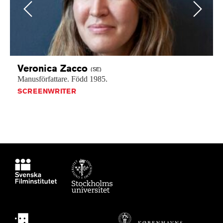
Previous
Next
Veronica
Zacco
(SE)
Manusförfattare.
Född
1985.
SCREENWRITER