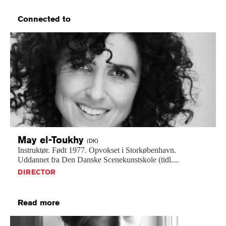
Connected to
May
el-Toukhy
(DK)
Instruktør.
Født
1977.
Opvokset
i
Storkøbenhavn.
Uddannet
fra
Den
Danske
Scenekunstskole
(tidl....
DIRECTOR
Read more