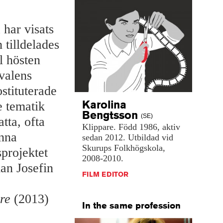
har visats
 tilldelades
l hösten
valens
tituterade
Karolina
e tematik
Bengtsson
(SE)
tta, ofta
Klippare.
Född
1986,
aktiv
nna
sedan
2012.
Utbildad
vid
Skurups
Folkhögskola,
sprojektet
2008-2010.
n Josefin
FILM EDITOR
re
(2013)
In the same profession