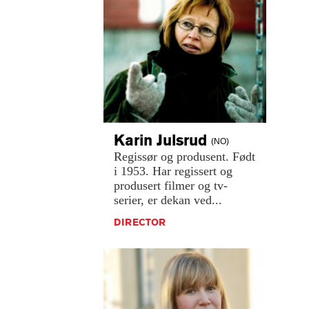
Karin
Julsrud
(NO)
Regissør
og
produsent.
Født
i
1953.
Har
regissert
og
produsert
filmer
og
tv-
serier,
er
dekan
ved...
DIRECTOR