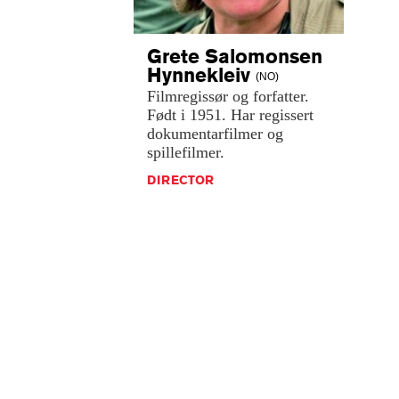
Grete Salomonsen
Hynnekleiv
(NO)
Filmregissør
og
forfatter.
Født
i
1951.
Har
regissert
dokumentarfilmer
og
spillefilmer.
DIRECTOR