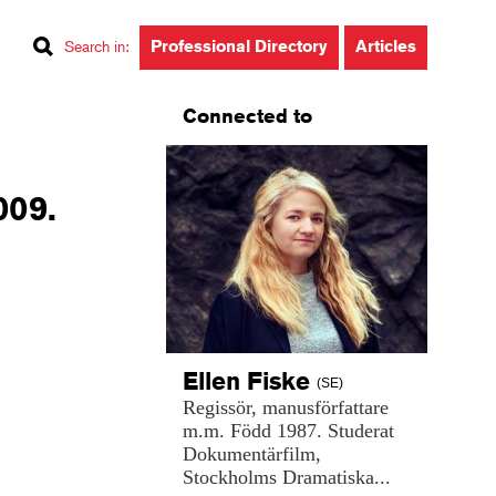
Professional Directory
Articles
Search in
:
Connected to
009.
Ellen
Fiske
(SE)
Regissör,
manusförfattare
m.m.
Född
1987.
Studerat
Dokumentärfilm,
Stockholms
Dramatiska...