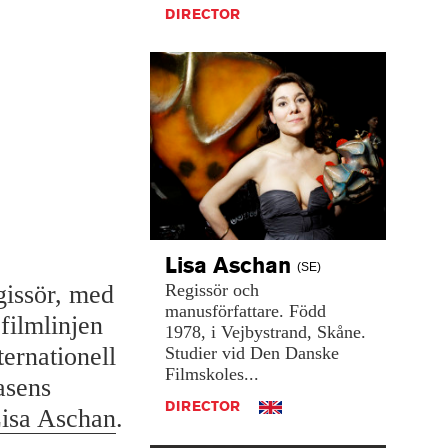
DIRECTOR
Lisa
Aschan
(SE)
Regissör
och
gissör, med
manusförfattare.
Född
filmlinjen
1978,
i
Vejbystrand,
Skåne.
ernationell
Studier
vid
Den
Danske
Filmskoles...
asens
DIRECTOR
isa Aschan
.