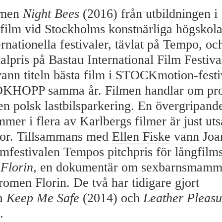
lmen
Night Bees
(2016) från utbildningen i
ilm vid Stockholms konstnärliga högskola 
ernationella festivaler, tävlat på Tempo, och
alpris på Bastau International Film Festiva
ann titeln bästa film i STOCKmotion-festi
OKHOPP samma år. Filmen handlar om pros
en polsk lastbilsparkering. En övergripand
er i flera av Karlbergs filmer är just utsa
nor. Tillsammans med
Ellen Fiske
vann Joa
lmfestivalen Tempos pitchpris för långfilm
 Florin
, en dokumentär om sexbarnsmamma
romen Florin. De två har tidigare gjort
na
Keep Me Safe
(2014) och
Leather Pleasu
.