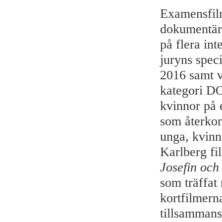
Examensfi
dokumentärf
på flera int
juryns speci
2016 samt v
kategori D
kvinnor på 
som återkomm
unga, kvin
Karlberg fi
Josefin och
som träffat 
kortfilmer
tillsammans