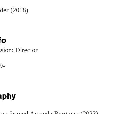
der (2018)
fo
sion: Director
9-
aphy
– ett år med Amanda Bergman (2023)