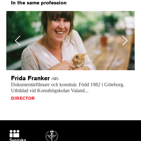
In the same profession
Previous
Next
Frida
Franker
(SE)
Dokumentärfilmare
och
konstnär.
Född
1982
i
Göteborg.
Utbildad
vid
Konsthögskolan
Valand...
DIRECTOR