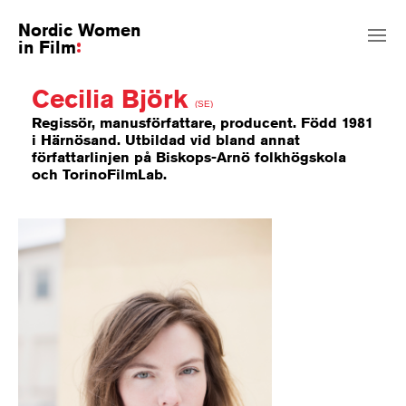
Nordic Women
in Film
Cecilia Björk
(SE)
Regissör, manusförfattare, producent. Född 1981
i Härnösand. Utbildad vid bland annat
författarlinjen på Biskops-Arnö folkhögskola
och TorinoFilmLab.