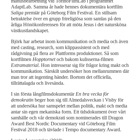
manusbearbetning vid TorinoFilmLab i programmet
AdaptLab. Samma år hade hennes dokumentära kortfilm
Saliga
premiär på Göteborg Film Festival. En stillsam
betraktelse över en grupp frireligiösa som samlas på den
årliga Hönökonferensen för att möta Jesus i det natursköna
västkustlandskapet.
Björk har arbetat inom kommunikation och media och även
med casting, research, som klippassistent och med
rådgivning på flera av Plattforms produktioner. Så som
kortfilmen
Hopptornet
och bakom kulisserna-filmen
Extramaterial
. Hon intresserar sig för frågor kring makt och
kommunikation. Särskilt undersöker hon mellanrummen där
man tror att ingenting händer. Bortom det officiella,
tillrättalagda och livesända.
I sin första långfilmsdokumentär
En bra vecka för
demokratin
beger hon sig till Almedalsveckan i Visby för
att undersöka hur samspelet mellan politik, makt och media
antar sin egen mekaniska form. Ett tidsdokument över vårt
samhälle och vår demokrati som nominerades till Dragon
Award Best Nordic Documentary vid Göteborg Film
Festival 2018 och tävlade i Tempo documentary Award.