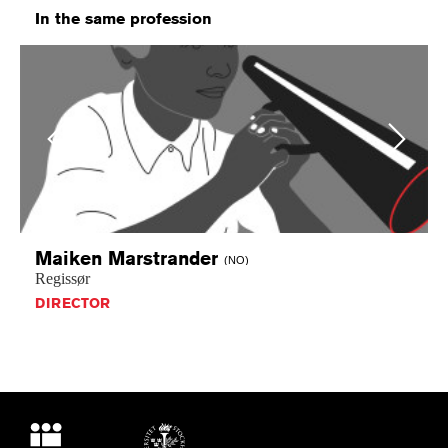
In the same profession
Previous
Next
Maiken
Marstrander
(NO)
Regissør
DIRECTOR