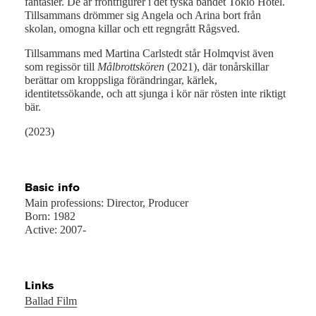
fantasier. De är frontfigurer i det tyska bandet Tokio Hotel.
Tillsammans drömmer sig Angela och Arina bort från
skolan, omogna killar och ett regngrått Rågsved.
Tillsammans med Martina Carlstedt står Holmqvist även
som regissör till
Målbrottskören
(2021), där tonårskillar
berättar om kroppsliga förändringar, kärlek,
identitetssökande, och att sjunga i kör när rösten inte riktigt
bär.
(2023)
Basic info
Main professions: Director, Producer
Born: 1982
Active: 2007-
Links
Ballad Film