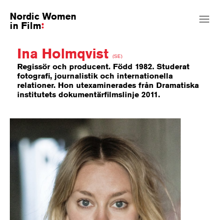
Nordic Women
in Film
Ina Holmqvist
(SE)
Regissör och producent. Född 1982. Studerat
fotografi, journalistik och internationella
relationer. Hon utexaminerades från Dramatiska
institutets dokumentärfilmslinje 2011.