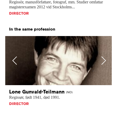
Regissör,
manusförfattare,
fotograf,
mm.
Studier
omfattar
magisterexamen
2012
vid
Stockholms...
DIRECTOR
In the same profession
Previous
Next
Lone
Gunvald-Teilmann
(NO)
Regissør,
født
1941,
død
1991.
DIRECTOR