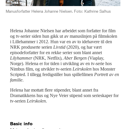
Manusforfatter Helena Johanne Nielsen. Foto: Kathrine Salhus
Helena Johanne Nielsen har arbeidet som forfatter for film
og tv-serier siden hun gikk ut av manuslinjen på filmskolen
i Lillehammer i 2012. Hun var en av to idehavere til den
NRK produserte serien
Livstid
(2020), og har vært
episodeforfatter for en rekke serier som blant annet
Lilyhammer
(NRK, Netflix),
Aber Bergen
(Viaplay,
Norge). Helena er for tiden i utvikling av en tv-serie hos
Nimbus film, og utvikler tv-serien
Leirskolen
hos Monster
Scripted. I tillegg ferdigstiller hun spillefilmen
Portrett av en
familie
.
Helena har mottatt flere stipender, blant annet fra
Dramatikkens hus og Nye Veier stipend som serieskaper for
tv-serien
Leirskolen
.
Basic info