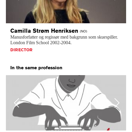
Camilla Strøm
Henriksen
(NO)
Manusforfatter
og
regissør
med
bakgrunn
som
skuespiller.
London
Film
School
2002-2004.
DIRECTOR
In the same profession
Previous
Next