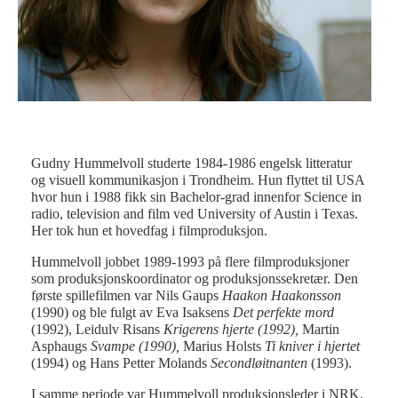
Gudny Hummelvoll studerte 1984-1986 engelsk litteratur
og visuell kommunikasjon i Trondheim. Hun flyttet til USA
hvor hun i 1988 fikk sin Bachelor-grad innenfor Science in
radio, television and film ved University of Austin i Texas.
Her tok hun et hovedfag i filmproduksjon.
Hummelvoll jobbet 1989-1993 på flere filmproduksjoner
som produksjonskoordinator og produksjonssekretær. Den
første spillefilmen var Nils Gaups
Haakon Haakonsson
(1990) og ble fulgt av Eva Isaksens
Det perfekte mord
(1992), Leidulv Risans
Krigerens hjerte (1992),
Martin
Asphaugs
Svampe (1990),
Marius Holsts
Ti kniver i hjertet
(1994) og Hans Petter Molands
Secondløitnanten
(1993).
I samme periode var Hummelvoll produksjonsleder i NRK.