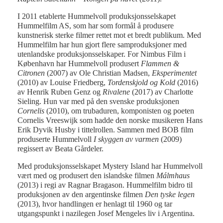
I 2011 etablerte Hummelvoll produksjonsselskapet
Hummelfilm AS, som har som formål å produsere
kunstnerisk sterke filmer rettet mot et bredt publikum. Med
Hummelfilm har hun gjort flere samproduksjoner med
utenlandske produksjonsselskaper. For Nimbus Film i
København har Hummelvoll produsert
Flammen &
Citronen
(2007) av Ole Christian Madsen,
Eksperimentet
(2010) av Louise Friedberg,
Tordenskjold og Kold
(2016)
av Henrik Ruben Genz og
Rivalene
(2017) av Charlotte
Sieling. Hun var med på den svenske produksjonen
Cornelis
(2010), om trubaduren, komponisten og poeten
Cornelis Vreeswijk som hadde den norske musikeren Hans
Erik Dyvik Husby i tittelrollen. Sammen med BOB film
produserte Hummelvoll
I skyggen av varmen
(2009)
regissert av Beata Gårdeler.
Med produksjonsselskapet Mystery Island har Hummelvoll
vært med og produsert den islandske filmen
Málmhaus
(2013) i regi av Ragnar Bragason. Hummelfilm bidro til
produksjonen av den argentinske filmen
Den tyske legen
(2013), hvor handlingen er henlagt til 1960 og tar
utgangspunkt i nazilegen Josef Mengeles liv i Argentina.