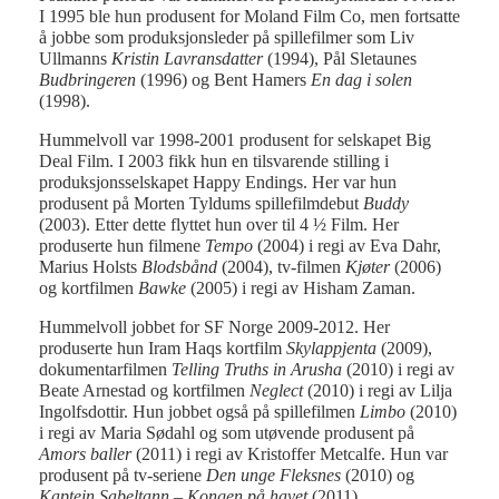
I 1995 ble hun produsent for Moland Film Co, men fortsatte
å jobbe som produksjonsleder på spillefilmer som Liv
Ullmanns
Kristin Lavransdatter
(1994), Pål Sletaunes
Budbringeren
(1996) og Bent Hamers
En dag i solen
(1998).
Hummelvoll var 1998-2001 produsent for selskapet Big
Deal Film. I 2003 fikk hun en tilsvarende stilling i
produksjonsselskapet Happy Endings. Her var hun
produsent på Morten Tyldums spillefilmdebut
Buddy
(2003). Etter dette flyttet hun over til 4 ½ Film. Her
produserte hun filmene
Tempo
(2004) i regi av Eva Dahr,
Marius Holsts
Blodsbånd
(2004), tv-filmen
Kjøter
(2006)
og kortfilmen
Bawke
(2005) i regi av Hisham Zaman.
Hummelvoll jobbet for SF Norge 2009-2012. Her
produserte hun Iram Haqs kortfilm
Skylappjenta
(2009),
dokumentarfilmen
Telling Truths in Arusha
(2010) i regi av
Beate Arnestad og kortfilmen
Neglect
(2010) i regi av Lilja
Ingolfsdottir. Hun jobbet også på spillefilmen
Limbo
(2010)
i regi av Maria Sødahl og som utøvende produsent på
Amors baller
(2011) i regi av Kristoffer Metcalfe. Hun var
produsent på tv-seriene
Den unge Fleksnes
(2010) og
Kaptein Sabeltann – Kongen på havet
(2011).