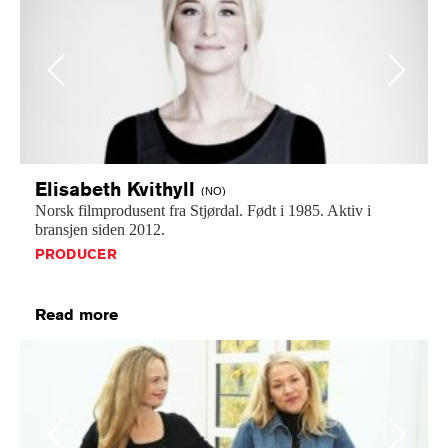
Previous
Next
Elisabeth
Kvithyll
(NO)
Norsk
filmprodusent
fra
Stjørdal.
Født
i
1985.
Aktiv
i
bransjen
siden
2012.
PRODUCER
Read more
Previous
Next